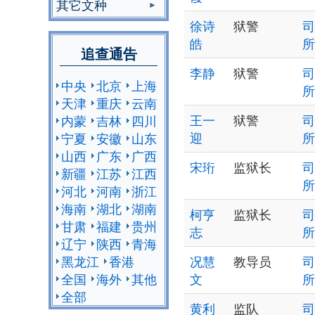
其它文种
徐诗
狱警
司
皓
所
追查通告
李静
狱警
司
中央
北京
上海
所
天津
重庆
云南
王一
狱警
司
内蒙
吉林
四川
迎
所
宁夏
安徽
山东
山西
广东
广西
宋珩
监狱长
司
新疆
江苏
江西
所
河北
河南
浙江
海南
湖北
湖南
柯亨
监狱长
司
甘肃
福建
贵州
志
所
辽宁
陕西
青海
黑龙江
香港
况慧
教导员
司
全国
海外
其他
文
所
全部
黄利
监队
司