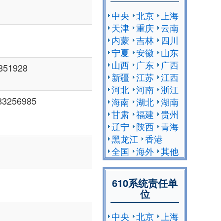
中央
北京
上海
天津
重庆
云南
内蒙
吉林
四川
宁夏
安徽
山东
山西
广东
广西
51928
新疆
江苏
江西
河北
河南
浙江
256985
海南
湖北
湖南
甘肃
福建
贵州
辽宁
陕西
青海
黑龙江
香港
全国
海外
其他
610系统责任单
位
中央
北京
上海