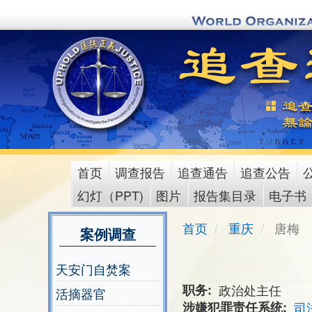
Skip
to
main
content
首页
调查报告
追查通告
追查公告
main
幻灯（PPT)
图片
报告集目录
电子书
menu
首页
重庆
唐梅
案例调查
天安门自焚案
职务
政治处主任
活摘器官
涉嫌犯罪责任系统
司