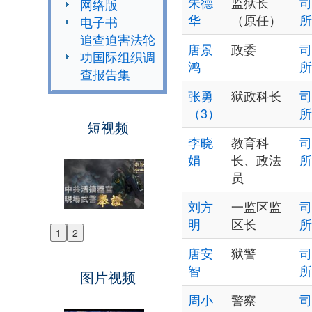
朱德
监狱长
司
网络版
华
（原任）
所
电子书
追查迫害法轮
唐景
政委
司
功国际组织调
鸿
所
查报告集
张勇
狱政科长
司
（3）
所
短视频
李晓
教育科
司
娟
长、政法
所
员
刘方
一监区监
司
明
区长
所
1
2
Previous
唐安
狱警
司
Next
智
所
图片视频
周小
警察
司