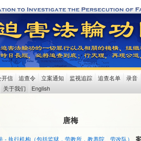
公开信
追查令
立案通知
监视追踪
追查名单
录音
关于我们
English
唐梅
法 - 执行机构（包括监狱，劳教所，教养院、劳改队）