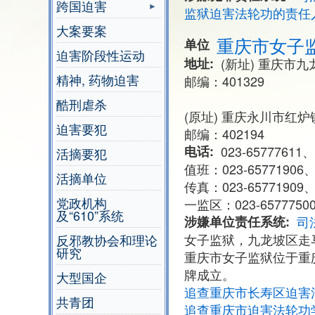
跨国迫害
监狱迫害法轮功的责任
大案要案
重庆市女子
单位
迫害阶段性运动
地址
(新址) 重庆市
精神, 药物迫害
邮编：401329
酷刑虐杀
(原址) 重庆永川市红
迫害要犯
邮编：402194
电话
023-65777611、
活摘要犯
值班：023-65771906、0
活摘单位
传真：023-65771909、0
党政机构
一监区：023-65777500、
及“610”系统
涉嫌单位责任系统
司
女子监狱，九龙坡区走
反邪教协会和理论
研究
重庆市女子监狱位于重庆
牌成立。
大型国企
追查重庆市长寿区迫害法
共青团
追查重庆市迫害法轮功