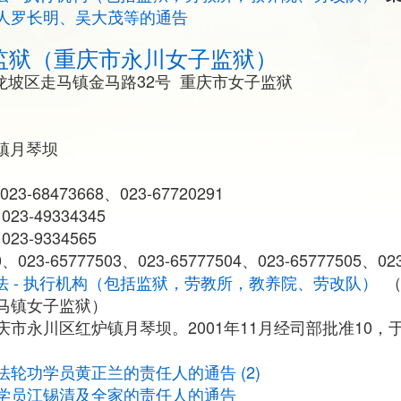
人罗长明、吴大茂等的通告
监狱（重庆市永川女子监狱）
九龙坡区走马镇金马路32号 重庆市女子监狱
炉镇月琴坝
023-68473668、023-67720291
23-49334345
23-9334565
023-65777503、023-65777504、023-65777505、023
法 - 执行机构（包括监狱，劳教所，教养院、劳改队）
（
马镇女子监狱）
市永川区红炉镇月琴坝。2001年11月经司部批准10，于2
轮功学员黄正兰的责任人的通告 (2)
学员江锡清及全家的责任人的通告