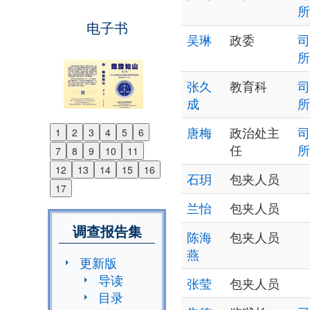
所
电子书
吴琳
政委
司
所
张久
教育科
司
成
所
唐梅
政治处主
司
1
2
3
4
5
6
Previous
任
所
7
8
9
10
11
Next
12
13
14
15
16
石玥
包夹人员
17
兰怡
包夹人员
调查报告集
陈海
包夹人员
燕
更新版
导读
张莹
包夹人员
目录