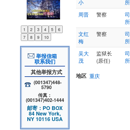
小
所
周晋
警察
司
所
1
2
3
4
5
6
Previous
文红
警察
司
7
8
9
10
Next
梅
所
吴大
监狱长
司
举报信箱
茂
(原任)
所
联系我们
其他举报方式
地区
重庆
(001347)448-
5790
传真：
(001347)402-1444
邮寄：PO BOX
84 New York,
NY 10116 USA