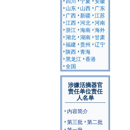
四川
宁夏
安徽
山东
山西
广东
广西
新疆
江苏
江西
河北
河南
浙江
海南
海外
湖北
湖南
甘肃
福建
贵州
辽宁
陕西
青海
黑龙江
香港
全国
涉嫌活摘器官
责任单位责任
人名单
内容简介
第三批
第二批
第一批