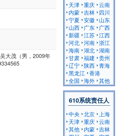
天津
重庆
云南
内蒙
吉林
四川
宁夏
安徽
山东
山西
广东
广西
新疆
江苏
江西
河北
河南
浙江
海南
湖北
湖南
吴大茂（男，2009年
甘肃
福建
贵州
334565
辽宁
陕西
青海
黑龙江
香港
全国
海外
其他
610系统责任人
中央
北京
上海
天津
重庆
云南
其他
内蒙
吉林