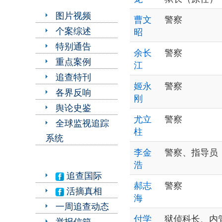
图片视频
曹文
警察
个案综述
昭
特别通告
余长
警察
重点案例
江
追查特刊
姬永
警察
各界反响
刚
舆论史鉴
尤立
警察
全球监视追踪
柱
系统
李金
警察、指导员
浩
追查国际
郝志
警察
活摘真相
海
一周追查动态
付学
狱侦科长、内
举报信箱