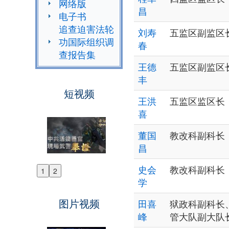
网络版
昌
电子书
追查迫害法轮
刘寿
五监区副监区
功国际组织调
春
查报告集
王德
五监区副监区
丰
短视频
王洪
五监区监区长
喜
董国
教改科副科长
昌
史会
教改科副科长
1
2
Previous
学
Next
图片视频
田喜
狱政科副科长
峰
管大队副大队