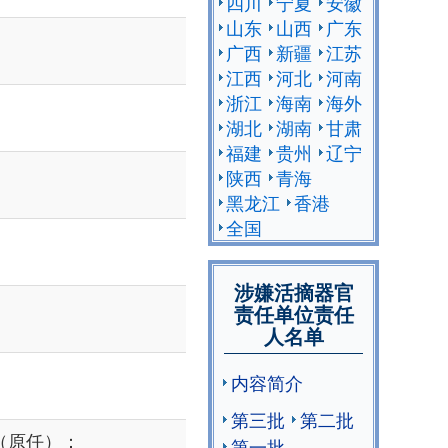
四川
宁夏
安徽
山东
山西
广东
广西
新疆
江苏
江西
河北
河南
浙江
海南
海外
湖北
湖南
甘肃
福建
贵州
辽宁
陕西
青海
黑龙江
香港
全国
涉嫌活摘器官
责任单位责任
人名单
内容简介
第三批
第二批
（原任）：
第一批