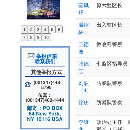
董凤
原六监区长
环
潘绍
出入监区长
1
2
3
4
5
6
林
Previous
7
8
9
10
Next
王德
教改科警察
波
举报信箱
联系我们
张德
七监区指导员
志
其他举报方式
(001347)448-
刘波
防暴队警察
5790
（4）
传真：
(001347)402-1444
徐庆
防暴队警察
邮寄：PO BOX
84 New York,
NY 10116 USA
李维
政治处主任、
龙
狱长（原任）