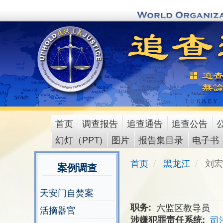
Skip
to
main
content
首页
调查报告
追查通告
追查公告
main
幻灯（PPT)
图片
报告集目录
电子书
menu
首页
黑龙江
刘宏
案例调查
天安门自焚案
职务
六监区教导员
活摘器官
涉嫌犯罪责任系统
司