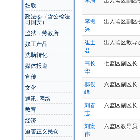
李海
出入监区副区
妇联
政法委（含公检法
李振
出入监区副区
司国安）
兴
监狱，劳教所
崔士
出入监区教导
奴工产品
君
洗脑转化
高长
七监区副区长
媒体报道
华
宣传
郝俊
六监区副区长
文化
峰
通讯, 网络
刘春
六监区副区长
教育
志
经济
刘宏
六监区教导员
迫害正义民众
伟