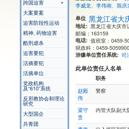
跨国迫害
李威龙、李伟南、陈庆
大案要案
黑龙江省大
单位
迫害阶段性运动
地址
黑龙江省大庆市
精神, 药物迫害
邮编：163159
电话
值班室：0459-50
酷刑虐杀
狱政科：0459-505990
迫害要犯
涉嫌单位责任系统
司
活摘要犯
此单位责任人名单
活摘单位
职务
党政机构
及“610”系统
赵殿
警察
伟
反邪教协会和理论
研究
梁守
内管大队副大
大型国企
贵
共青团