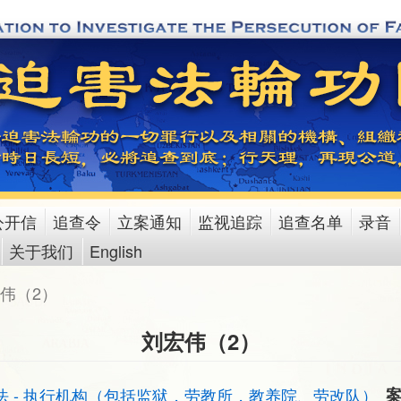
公开信
追查令
立案通知
监视追踪
追查名单
录音
关于我们
English
伟（2）
刘宏伟（2）
法 - 执行机构（包括监狱，劳教所，教养院、劳改队）