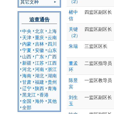
（2）
其它文种
楮中
四监区副区长
信
追查通告
关键
四监区副区长
中央
北京
上海
（2）
天津
重庆
云南
内蒙
吉林
四川
朱瑞
三监区区长
宁夏
安徽
山东
山西
广东
广西
新疆
江苏
江西
董孟
二监区指导员
河北
河南
浙江
环
海南
湖北
湖南
陈昱
一监区教导员
甘肃
福建
贵州
宾
辽宁
陕西
青海
黑龙江
香港
刘生
一监区副区长
全国
海外
其他
玉
全部