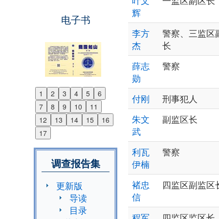
叶文
一监区副区长
辉
电子书
李方
警察、三监区
杰
长
薛志
警察
勋
1
2
3
4
5
6
付刚
刑事犯人
Previous
7
8
9
10
11
Next
朱文
副监区长
12
13
14
15
16
武
17
利瓦
警察
调查报告集
伊楠
褚忠
四监区副监区
更新版
信
导读
目录
程军
四监区监区长