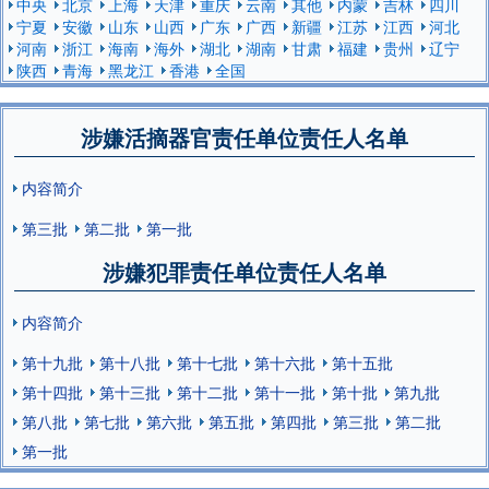
中央
北京
上海
天津
重庆
云南
其他
内蒙
吉林
四川
宁夏
安徽
山东
山西
广东
广西
新疆
江苏
江西
河北
河南
浙江
海南
海外
湖北
湖南
甘肃
福建
贵州
辽宁
陕西
青海
黑龙江
香港
全国
涉嫌活摘器官责任单位责任人名单
内容简介
第三批
第二批
第一批
涉嫌犯罪责任单位责任人名单
内容简介
第十九批
第十八批
第十七批
第十六批
第十五批
第十四批
第十三批
第十二批
第十一批
第十批
第九批
第八批
第七批
第六批
第五批
第四批
第三批
第二批
第一批