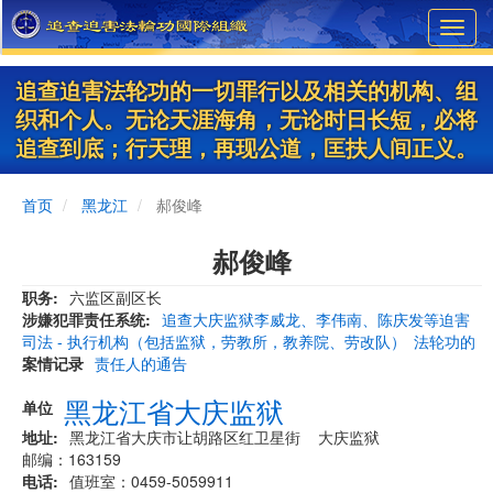
Skip
Toggl
to
navig
main
content
追查迫害法轮功的一切罪行以及相关的机构、组
织和个人。无论天涯海角，无论时日长短，必将
追查到底；行天理，再现公道，匡扶人间正义。
首页
黑龙江
郝俊峰
郝俊峰
职务
六监区副区长
涉嫌犯罪责任系统
追查大庆监狱李威龙、李伟南、陈庆发等迫害
司法 - 执行机构（包括监狱，劳教所，教养院、劳改队）
法轮功的
案情记录
责任人的通告
黑龙江省大庆监狱
单位
地址
黑龙江省大庆市让胡路区红卫星街 大庆监狱
邮编：163159
电话
值班室：0459-5059911