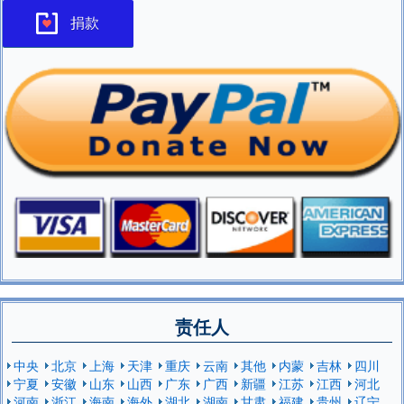
捐款
责任人
中央
北京
上海
天津
重庆
云南
其他
内蒙
吉林
四川
宁夏
安徽
山东
山西
广东
广西
新疆
江苏
江西
河北
河南
浙江
海南
海外
湖北
湖南
甘肃
福建
贵州
辽宁