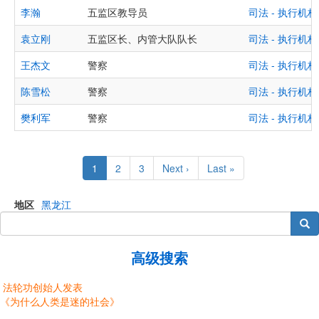
李瀚
五监区教导员
司法 - 执行
袁立刚
五监区长、内管大队队长
司法 - 执行
王杰文
警察
司法 - 执行
陈雪松
警察
司法 - 执行
樊利军
警察
司法 - 执行
Pagination
Current
1
Page
2
Page
3
Next
Next ›
Last
Last »
page
page
page
地区
黑龙江
搜索
高级搜索
法轮功创始人发表
《为什么人类是迷的社会》