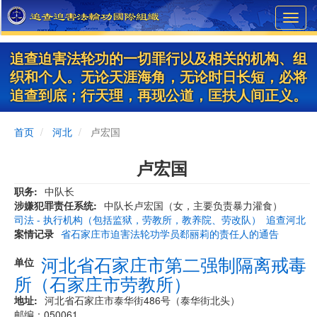
Skip
Toggl
to
navig
main
content
追查迫害法轮功的一切罪行以及相关的机构、组
织和个人。无论天涯海角，无论时日长短，必将
追查到底；行天理，再现公道，匡扶人间正义。
首页
河北
卢宏国
卢宏国
职务
中队长
涉嫌犯罪责任系统
中队长卢宏国（女，主要负责暴力灌食）
司法 - 执行机构（包括监狱，劳教所，教养院、劳改队）
追查河北
案情记录
省石家庄市迫害法轮功学员郄丽莉的责任人的通告
河北省石家庄市第二强制隔离戒毒
单位
所（石家庄市劳教所）
地址
河北省石家庄市泰华街486号（泰华街北头）
邮编：050061