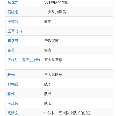
吕虎岗
501中队的帮凶
石建忠
二大队指导员
王秉芳
政委
王军（7）
崔彦芳
帮教警察
秦景
警察
齐红红，齐洪洪 (音)
五大队警察
杨光
三大队队长
易朝霞
队长
蒋虹
队长
洛江伟
队长
高清文
中队长、五大队中队长(前任)