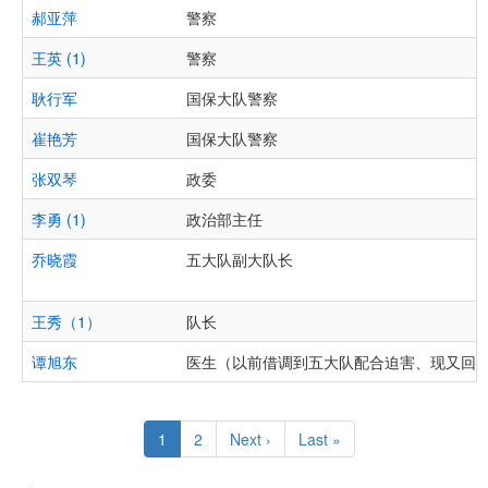
郝亚萍
警察
王英 (1)
警察
耿行军
国保大队警察
崔艳芳
国保大队警察
张双琴
政委
李勇 (1)
政治部主任
乔晓霞
五大队副大队长
王秀（1）
队长
谭旭东
医生（以前借调到五大队配合迫害、现又回
Pagination
Current
1
Page
2
Next
Next ›
Last
Last »
page
page
page