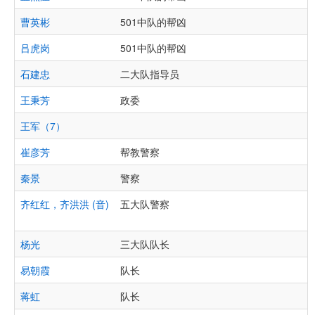
曹英彬
501中队的帮凶
吕虎岗
501中队的帮凶
石建忠
二大队指导员
王秉芳
政委
王军（7）
崔彦芳
帮教警察
秦景
警察
齐红红，齐洪洪 (音)
五大队警察
杨光
三大队队长
易朝霞
队长
蒋虹
队长