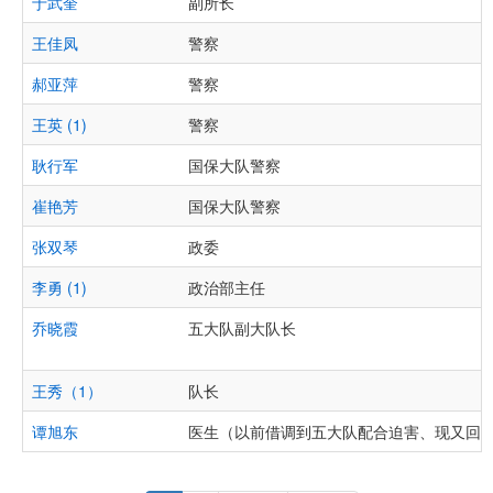
于武奎
副所长
王佳凤
警察
郝亚萍
警察
王英 (1)
警察
耿行军
国保大队警察
崔艳芳
国保大队警察
张双琴
政委
李勇 (1)
政治部主任
乔晓霞
五大队副大队长
王秀（1）
队长
谭旭东
医生（以前借调到五大队配合迫害、现又回
Pagination