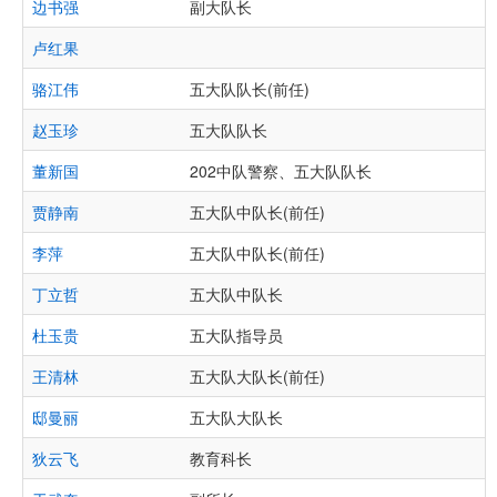
边书强
副大队长
卢红果
骆江伟
五大队队长(前任)
赵玉珍
五大队队长
董新国
202中队警察、五大队队长
贾静南
五大队中队长(前任)
李萍
五大队中队长(前任)
丁立哲
五大队中队长
杜玉贵
五大队指导员
王清林
五大队大队长(前任)
邸曼丽
五大队大队长
狄云飞
教育科长