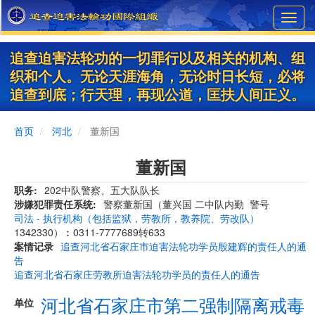
Skip
Toggl
to
navig
main
content
追查迫害法轮功的一切罪行以及相关的机构、组
织和个人。无论天涯海角，无论时日长短，必将
追查到底；行天理，再现公道，匡扶人间正义。
首页
河北
董新国
董新国
职务
202中队警察、五大队队长
涉嫌犯罪责任系统
警察董新国（董兴国 二中队内勤 警号
司法 - 执行机构（包括监狱，劳教所，教养院、劳改队）
1342330）︰0311-7777689转633
案情记录
追查河北省石家庄市迫害法轮功学员殷建辉的责任人的通
告
追查河北省石家庄劳教所迫害法轮功学员的责任人的通告
河北省石家庄市第二强制隔离戒毒
单位