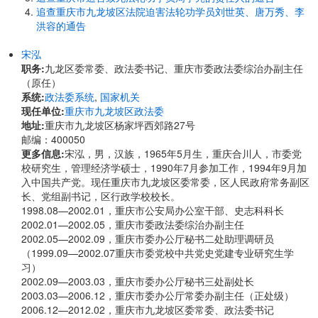
追查重庆市九龙坡区法院迫害法轮功学员刘世英、唐万秀、李
洪容的通告
宋泓
职务:
九龙区委常委、政法委书记、重庆市委政法委综治办副主任
（原任）
系统:
政法委系统
,
国家机关
现任单位:
重庆市九龙坡区政法委
地址:
重庆市九龙坡区杨家坪西郊路27号
邮编：400050
更多信息:
宋泓，男，汉族，1965年5月生，重庆合川人，市委党
校研究生，管理经济学硕士，1990年7月参加工作，1994年9月加
入中国共产党。现任重庆市九龙坡区委常委，区人民政府常务副区
长、党组副书记，区行政学校校长。
1998.08—2002.01，重庆市公安局办公室干部、史志科科长
2002.01—2002.05，重庆市委政法委综治办副主任
2002.05—2002.09，重庆市委办公厅秘书二处助理调研员
（1999.09—2002.07重庆市委党校中共党史党建专业研究生学
习）
2002.09—2003.03，重庆市委办公厅秘书三处副处长
2003.03—2006.12，重庆市委办公厅常委办副主任（正处级）
2006.12—2012.02，重庆市九龙坡区委常委、政法委书记