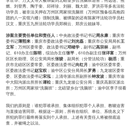
李世华、万乂乂等人被绑架到北碚望乡台洗脑班迫害；何远莲、熊
燃、刘登秀、陶于奎、邱祥珍、刘丽、魏大碧、罗洪芬等多名法轮
功学员，被非法关押在万州区周家坝洗脑班（万州区预备役高炮四
团的八一宾馆六楼）强制洗脑。被绑架的还有陈家坪法轮功学员杜
汉文，重庆五九所法轮功学员郑桐云、郑庆云姐妹等。
涉案主要责任单位和责任人：
中央政法委书记书记
周永康
；重庆市
委书记
薄熙来
；重庆市委政法委书记
刘光磊
；重庆市公安局局长
王
立军
；万州区委常委
、
政法委书记
邓绪学
，副书记
高宗林
，副书
记、610办主任
陈明
，综治办主任
张平
，610办副主任
张详富
；万州
区区长助理、区公安局局长
张骏
，副局长（分管法轮功）
杨滔
；重
庆市北碚区区委常委、区委政法委书记
向红月
；渝中区区委常委、
区委政法委书记
赵宝权
；渝中区公安分局局长
罗勇
；九龙坡区委常
委、区委政法委书记
宋泓
；上清寺派出所副所长
钟发波
；重庆市渝
中大阳沟派出所所长
谭松
；重庆九龙坡公安分局；重庆高新区派出
所；万州区周家坝“洗脑班”；北碚望乡台“洗脑班”；渝中区李子坝看
守所。
我们的原则是：谁犯罪谁承担、集体组织犯罪个人承担、教唆迫害
与直接迫害同罪。根据这一原则，所有在组织、单位、系统名义下
所犯的罪行最终将落实到个人承担。上述有关责任人将被彻底追
查，并被绳之以法。