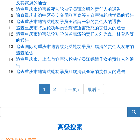
及其家属的通告
追查重庆市迫害致死法轮功学员谭文明的责任人的通告
追查重庆市渝中区公安分局欧宜春等人迫害法轮功学员的通告
追查重庆市迫害法轮功学员王治海一家的责任人的通告
追查重庆市将法轮功学员徐辉碧迫害致死的责任人的通告
追查重庆市迫害法轮功学员孟雪涛的责任人刘光磊、林育均等
的通告
追查国际对重庆市迫害致死法轮功学员江锡清的责任人发布的
追查通告
追查重庆市、上海市迫害法轮功学员江锡清子女的责任人的通
告
追查重庆市迫害法轮功学员江锡清及全家的责任人的通告
Pagination
Current
1
Page
2
Next
下一页 ›
Last
最后 »
page
page
page
搜索
高级搜索
法轮功创始人发表