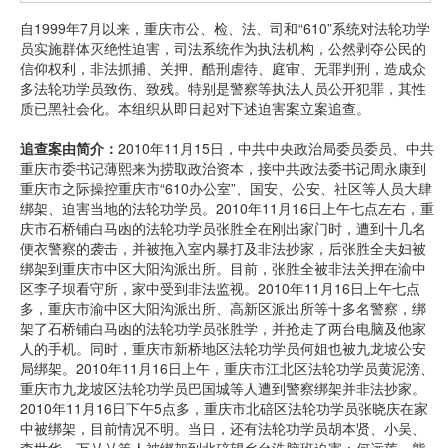
自1999年7月以来，重庆市公、检、法、司和“610”系统对法轮功学
员实施群体灭绝性迫害，司法系统作为执法机构，公然剥夺公民的
信仰权利，非法抓捕、关押、酷刑虐待、庭审、无罪判刑，造成众
多法轮功学员致伤、致残。特别是警察等执法人员公开犯罪，其性
质已黑社会化。本组织从即日起对下述迫害案立案追查。
追查案由简介：
2010年11月15日，中共中央政治局委员委员、中共
重庆市委书记薄熙来为捞取政治资本，接中共政法委书记周永康到
重庆市之际操控重庆市“610办公室”、国安、公安、社区等人员大肆
绑架、迫害当地的法轮功学员。2010年11月16日上午七点左右，重
庆市石桥铺白马凼的法轮功学员张胜全在刚出家门时，遭到十几名
便衣警察的袭击，并被拖入室内暴打及非法抄家，后张胜全夫妇被
绑架到重庆市中区大阳沟派出所。目前，张胜全被非法关押在渝中
区李子坝看守所，家中受到非法监视。2010年11月16日上午七点
多，重庆市渝中区大阳沟派出所、高新区派出所等十多名警察，绑
架了石桥铺白马凼的法轮功学员张胜学，并抢走了两台电脑及他家
人的手机。同时，重庆市新桥地区法轮功学员何姐也被九龙坡公安
局绑架。2010年11月16日上午，重庆市江北区法轮功学员黄泥滂、
重庆市九龙坡区法轮功学员巴国城等人遭到警察绑架并非法抄家。
2010年11月16日下午5点多，重庆市北碚区法轮功学员张晓庆在家
中被绑架，目前情况不明。当日，还有法轮功学员胡本贤、小吴、