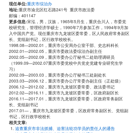
现任单位:
重庆市综治办
地址:
重庆市渝北区红石路241号 重庆市政法委
邮编：401147
更多信息:
宋泓，男，汉族，1965年5月生，重庆合川人，市委党
校研究生，管理经济学硕士，1990年7月参加工作，1994年9月加
入中国共产党。现任重庆市九龙坡区委常委，区人民政府常务副区
长、党组副书记，区行政学校校长。
1998.08—2002.01，重庆市公安局办公室干部、史志科科长
2002.01—2002.05，重庆市委政法委综治办副主任
2002.05—2002.09，重庆市委办公厅秘书二处助理调研员
（1999.09—2002.07重庆市委党校中共党史党建专业研究生学
习）
2002.09—2003.03，重庆市委办公厅秘书三处副处长
2003.03—2006.12，重庆市委办公厅常委办副主任（正处级）
2006.12—2012.02，重庆市九龙坡区委常委、政法委书记
2012.02—2016.11，重庆市九龙坡区委常委，区政府副区长
2016.11—2017.01，重庆市九龙坡区委常委，区政府常务副区
长、党组副书记
2017.01—，重庆市九龙坡区委常委，区政府常务副区长、党组副
书记，区行政学校校长
相关文章:
追查重庆市非法抓捕、迫害法轮功学员的责任人的通告