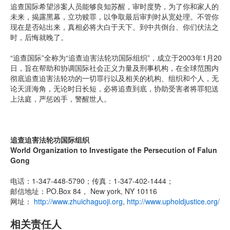
追查国际希望涉案人员能够良知苏醒，审时度势，为了你和家人的
未来，揭露黑幕，立功赎罪，以争取最后审判时从宽处理。不管你
现在是否站出来，真相必将大白于天下。到中共倒台、你们伏法之
时，后悔就晚了。
“追查国际”全称为“追查迫害法轮功国际组织”，成立于2003年1月20
日，旨在帮助和协调国际社会正义力量及刑事机构，在全球范围内
彻底追查迫害法轮功的一切罪行以及相关的机构、组织和个人，无
论天涯海角，无论时日长短，必将追查到底，协助受害者将罪犯送
上法庭，严惩凶手，警醒世人。
追查迫害法轮功国际组织
World Organization to Investigate the Persecution of Falun
Gong
电话：1-347-448-5790；传真：1-347-402-1444；
邮信地址：PO.Box 84， New york, NY 10116
网址：
http://www.zhuichaguoji.org
,
http://www.upholdjustice.org/
相关责任人