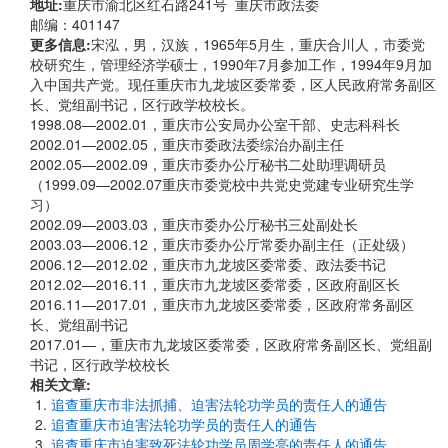
地址:
重庆市渝北区红石路241号 重庆市政法委
邮编：401147
更多信息:
宋泓，男，汉族，1965年5月生，重庆合川人，市委党
校研究生，管理经济学硕士，1990年7月参加工作，1994年9月加
入中国共产党。现任重庆市九龙坡区委常委，区人民政府常务副区
长、党组副书记，区行政学校校长。
1998.08—2002.01，重庆市公安局办公室干部、史志科科长
2002.01—2002.05，重庆市委政法委综治办副主任
2002.05—2002.09，重庆市委办公厅秘书二处助理调研员
（1999.09—2002.07重庆市委党校中共党史党建专业研究生学
习）
2002.09—2003.03，重庆市委办公厅秘书三处副处长
2003.03—2006.12，重庆市委办公厅常委办副主任（正处级）
2006.12—2012.02，重庆市九龙坡区委常委、政法委书记
2012.02—2016.11，重庆市九龙坡区委常委，区政府副区长
2016.11—2017.01，重庆市九龙坡区委常委，区政府常务副区
长、党组副书记
2017.01—，重庆市九龙坡区委常委，区政府常务副区长、党组副
书记，区行政学校校长
相关文章:
追查重庆市非法抓捕、迫害法轮功学员的责任人的通告
追查重庆市迫害法轮功学员的责任人的通告
追查重庆市迫害致死法轮功学员周学亮的责任人的通告