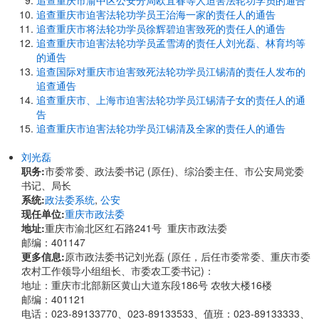
追查重庆市渝中区公安分局欧宜春等人迫害法轮功学员的通告
追查重庆市迫害法轮功学员王治海一家的责任人的通告
追查重庆市将法轮功学员徐辉碧迫害致死的责任人的通告
追查重庆市迫害法轮功学员孟雪涛的责任人刘光磊、林育均等
的通告
追查国际对重庆市迫害致死法轮功学员江锡清的责任人发布的
追查通告
追查重庆市、上海市迫害法轮功学员江锡清子女的责任人的通
告
追查重庆市迫害法轮功学员江锡清及全家的责任人的通告
刘光磊
职务:
市委常委、政法委书记 (原任)、综治委主任、市公安局党委
书记、局长
系统:
政法委系统
,
公安
现任单位:
重庆市政法委
地址:
重庆市渝北区红石路241号 重庆市政法委
邮编：401147
更多信息:
原市政法委书记刘光磊 (原任，后任市委常委、重庆市委
农村工作领导小组组长、市委农工委书记)：
地址：重庆市北部新区黄山大道东段186号 农牧大楼16楼
邮编：401121
电话：023-89133770、023-89133533、值班：023-89133333、