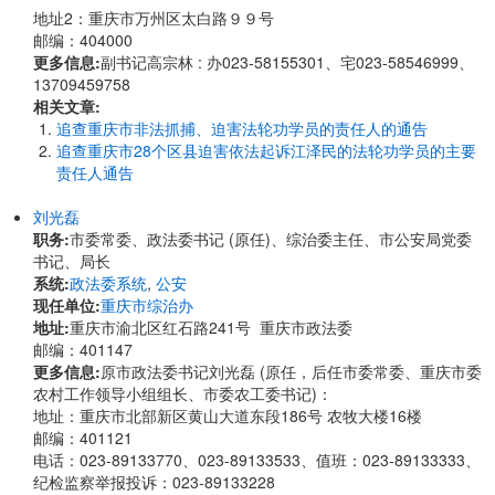
地址2：重庆市万州区太白路９９号
邮编：404000
更多信息:
副书记高宗林 : 办023-58155301、宅023-58546999、
13709459758
相关文章:
追查重庆市非法抓捕、迫害法轮功学员的责任人的通告
追查重庆市28个区县迫害依法起诉江泽民的法轮功学员的主要
责任人通告
刘光磊
职务:
市委常委、政法委书记 (原任)、综治委主任、市公安局党委
书记、局长
系统:
政法委系统
,
公安
现任单位:
重庆市综治办
地址:
重庆市渝北区红石路241号 重庆市政法委
邮编：401147
更多信息:
原市政法委书记刘光磊 (原任，后任市委常委、重庆市委
农村工作领导小组组长、市委农工委书记)：
地址：重庆市北部新区黄山大道东段186号 农牧大楼16楼
邮编：401121
电话：023-89133770、023-89133533、值班：023-89133333、
纪检监察举报投诉：023-89133228