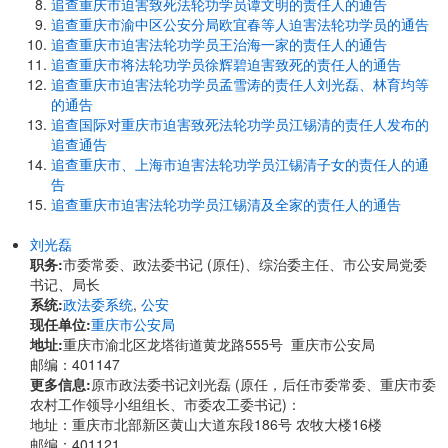
追查重庆市迫害致死法轮功学员谭文明的责任人的通告
追查重庆市渝中区公安分局欧宜春等人迫害法轮功学员的通告
追查重庆市迫害法轮功学员王治海一家的责任人的通告
追查重庆市将法轮功学员徐辉碧迫害致死的责任人的通告
追查重庆市迫害法轮功学员孟雪涛的责任人刘光磊、林育均等
的通告
追查国际对重庆市迫害致死法轮功学员江锡清的责任人发布的
追查通告
追查重庆市、上海市迫害法轮功学员江锡清子女的责任人的通
告
追查重庆市迫害法轮功学员江锡清及全家的责任人的通告
刘光磊
职务:
市委常委、政法委书记 (原任)、综治委主任、市公安局党委
书记、局长
系统:
政法委系统
,
公安
现任单位:
重庆市公安局
地址:
重庆市渝北区龙塔街道黄龙路555号 重庆市公安局
邮编：401147
更多信息:
原市政法委书记刘光磊 (原任，后任市委常委、重庆市委
农村工作领导小组组长、市委农工委书记)：
地址：重庆市北部新区黄山大道东段186号 农牧大楼16楼
邮编：401121