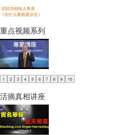
法轮功创始人发表
《为什么要救度众生》
重点视频系列
1
2
3
4
5
6
7
8
9
10
Previous
Next
活摘真相讲座