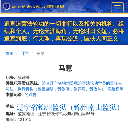
Skip
Toggl
to
navig
main
content
追查迫害法轮功的一切罪行以及相关的机构、组
织和个人。无论天涯海角，无论时日长短，必将
追查到底；行天理，再现公道，匡扶人间正义。
首页
辽宁
马慧
马慧
职务
狱政处
涉嫌犯罪责任系统
追查辽宁省锦州监狱迫害法轮功学员的责任人
司法 - 执行机构（包括监狱，劳教所，教养院、劳改队）
辛廷权等
案情记录
的通告
辽宁省锦州监狱（锦州南山监狱）
单位
地址
监狱地址：辽宁省锦州市太和区南山里86号
邮编：121015