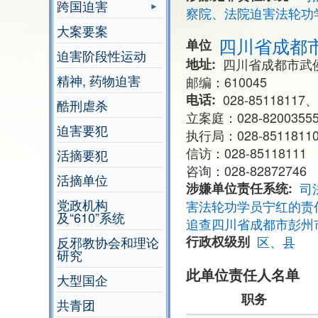
跨国迫害
察院、法院迫害法轮功
大案要案
四川省成都
单位
迫害阶段性运动
地址
四川省成都市武
精神, 药物迫害
邮编：610045
电话
028-85118117、
酷刑虐杀
立案庭：028-8200355
迫害要犯
执行局：028-8511811
信访：028-85118111
活摘要犯
咨询：028-82872746
活摘单位
涉嫌单位责任系统
司
党政机构
害法轮功学员宁红的责
及“610”系统
追查四川省成都市彭州
行政权级别
区、县
反邪教协会和理论
研究
此单位责任人名单
大型国企
职务
共青团