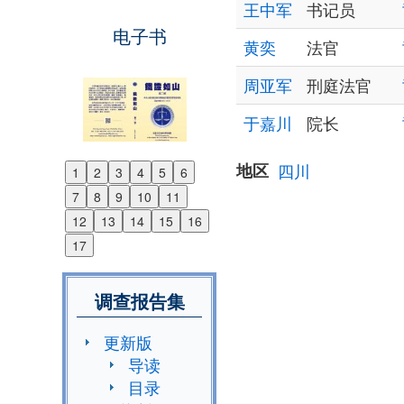
王中军
书记员
电子书
黄奕
法官
周亚军
刑庭法官
于嘉川
院长
地区
四川
1
2
3
4
5
6
Previous
7
8
9
10
11
Next
12
13
14
15
16
17
调查报告集
更新版
导读
目录