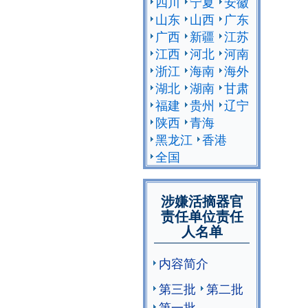
四川
宁夏
安徽
山东
山西
广东
广西
新疆
江苏
江西
河北
河南
浙江
海南
海外
湖北
湖南
甘肃
福建
贵州
辽宁
陕西
青海
黑龙江
香港
全国
涉嫌活摘器官
责任单位责任
人名单
内容简介
第三批
第二批
第一批