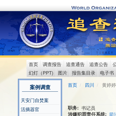
Skip
to
main
content
首页
调查报告
追查通告
追查公告
main
幻灯（PPT)
图片
报告集目录
电子书
menu
首页
四川
黄婷婷
案例调查
天安门自焚案
职务
书记员
活摘器官
涉嫌犯罪责任系统
司