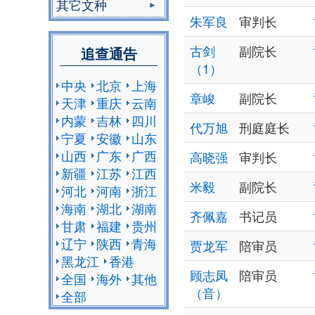
其它文种
朱军良
审判长
古剑
副院长
追查通告
（1）
中央
北京
上海
章峻
副院长
天津
重庆
云南
内蒙
吉林
四川
代万旭
刑庭庭长
宁夏
安徽
山东
山西
广东
广西
高晓强
审判长
新疆
江苏
江西
米毅
副院长
河北
河南
浙江
海南
湖北
湖南
齐佩嘉
书记员
甘肃
福建
贵州
辽宁
陕西
青海
贾龙军
陪审员
黑龙江
香港
顾志凤
陪审员
全国
海外
其他
（音）
全部