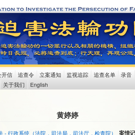
公开信
追查令
立案通知
监视追踪
追查名单
录音
关于我们
English
黄婷婷
法 - 行政系统（法院，司法局，司法厅，检查院）
案情