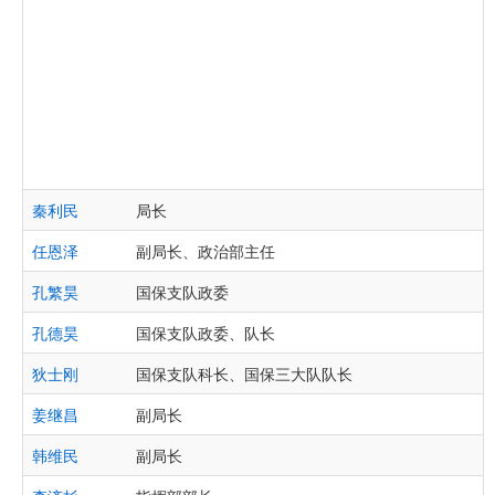
秦利民
局长
任恩泽
副局长、政治部主任
孔繁昊
国保支队政委
孔德昊
国保支队政委、队长
狄士刚
国保支队科长、国保三大队队长
姜继昌
副局长
韩维民
副局长