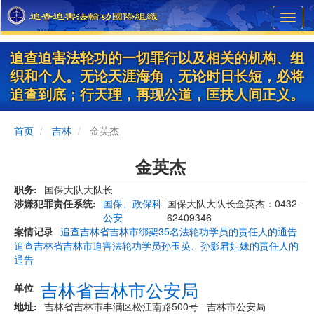
Skip
Toggl
to
navig
main
content
追查迫害法轮功的一切罪行以及相关的机构、组
织和个人。无论天涯海角，无论时日长短，必将
追查到底；行天理，再现公道，匡扶人间正义。
首页
吉林
金英杰
金英杰
职务
国保大队大队长
涉嫌犯罪责任系统
国保、政保科
国保大队大队长金英杰：0432-
公安
62409346
案情记录
追查吉林省吉林市绑架35名法轮功学员的责任人的通告
追查吉林省吉林市迫害法轮功学员孙玉英、孙影君姐妹的责任人的
通告
吉林省吉林市公安局
单位
地址
吉林省吉林市丰满区松江南路500号 吉林市公安局