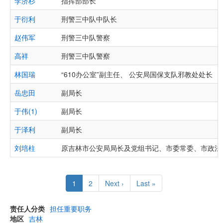
李济杉
指挥部部长
于衍利
刑警三中队中队长
赵伟军
刑警三中队警察
高祥
刑警三中队警察
林国瑞
“610办公室”副主任、 公安局国保支队邪教处处长
岳忠田
副局长
于伟(1)
副局长
于泽利
副局长
刘培柱
原吉林市公安局局长及党组书记、市委常委、市政法
Pagination
Current
1
Page
2
Next
Next ›
Last
Last »
page
page
page
责任人分类
担任重要职务
地区
吉林