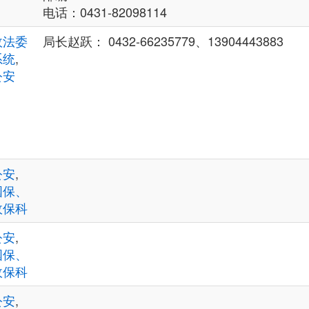
电话：0431-82098114
政法委
局长赵跃： 0432-66235779、13904443883
系统
,
公安
公安
,
国保、
政保科
公安
,
国保、
政保科
公安
,