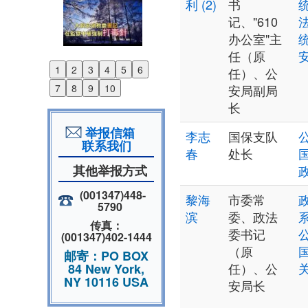
利 (2)
书
记、"610
办公室"主
任（原
1
2
3
4
5
6
任）、公
Previous
7
8
9
10
安局副局
Next
长
举报信箱
李志
国保支队
联系我们
春
处长
其他举报方式
(001347)448-
黎海
市委常
5790
滨
委、政法
传真：
委书记
(001347)402-1444
（原
邮寄：PO BOX
任）、公
84 New York,
NY 10116 USA
安局长