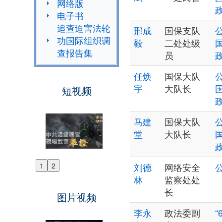
网络版
电子书
追查迫害法轮
邢成
国保支队
功国际组织调
毅
二处处级
查报告集
员
任焕
国保大队
宇
大队长
短视频
马建
国保大队
堂
大队长
1
2
刘德
网络安全
Previous
林
监察处处
Next
长
图片视频
李永
政法委副
“