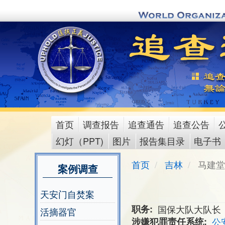
Skip
to
main
content
首页
调查报告
追查通告
追查公告
main
幻灯（PPT)
图片
报告集目录
电子书
menu
首页
吉林
马建堂
案例调查
天安门自焚案
职务
国保大队大队长
活摘器官
涉嫌犯罪责任系统
公