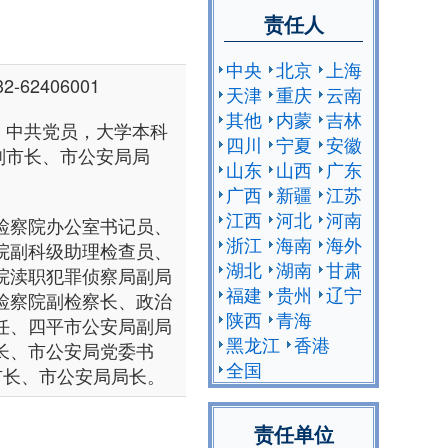
责任人
中央
北京
上海
-62406001
天津
重庆
云南
其他
内蒙
吉林
人，中共党员，大学本科
四川
宁夏
安徽
副市长、市公安局局
山东
山西
广东
广西
新疆
江苏
江西
河北
河南
检察院办公室书记员、
浙江
海南
海外
院副科级助理检查员、
湖北
湖南
甘肃
院渎职犯罪侦察局副局
福建
贵州
辽宁
检察院副检察长、政治
陕西
青海
任、四平市公安局副局
黑龙江
香港
长、市公安局党委书
全国
副市长、市公安局局长。
责任单位