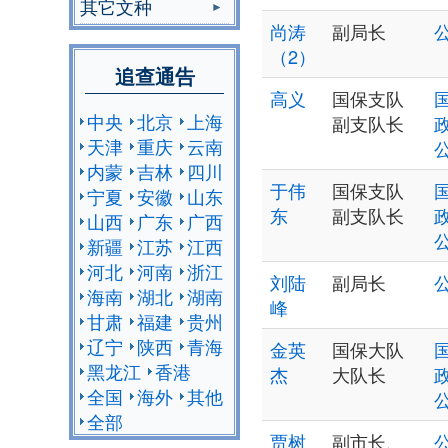
其它文种
尚涛
副局长
（2）
追查通告
高义
国保支队
中央
北京
上海
副支队长
天津
重庆
云南
内蒙
吉林
四川
于伟
国保支队
宁夏
安徽
山东
东
副支队长
山西
广东
广西
新疆
江苏
江西
河北
河南
浙江
刘陆
副局长
海南
湖北
湖南
峰
甘肃
福建
贵州
辽宁
陕西
青海
金英
国保大队
黑龙江
香港
杰
大队长
全国
海外
其他
全部
贾树
副市长、