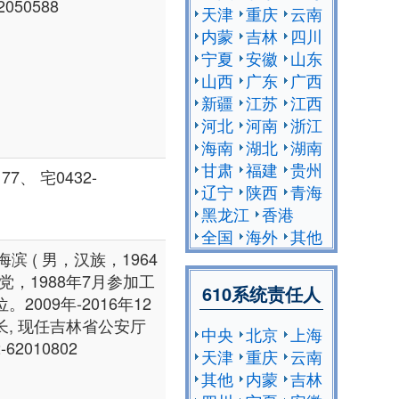
2050588
天津
重庆
云南
内蒙
吉林
四川
宁夏
安徽
山东
山西
广东
广西
新疆
江苏
江西
河北
河南
浙江
海南
湖北
湖南
甘肃
福建
贵州
77、 宅0432-
辽宁
陕西
青海
黑龙江
香港
全国
海外
其他
滨 ( 男，汉族，1964
党，1988年7月参加工
610系统责任人
009年-2016年12
, 现任吉林省公安厅
中央
北京
上海
62010802
天津
重庆
云南
其他
内蒙
吉林