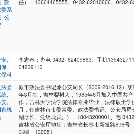
统
,
政
任）：13604465555、0432-62010606、0432-6
法委系
统
,
公
安
公安
,
李志春：办电 0432- 62409863、手机139432711
国保、
64839110
政保科
政法委
原市政法委书记兼公安局长（2009-2016.12）黎海
系统
,
年3月生，吉林梨树人，1985年6月加入中国共产
公安
,
作，吉林大学法学院法律专业毕业，法律硕士学位。2
国家机
月，任吉林市市委常委、政法委书记、公安局局长
关
副厅长、党组成员。) ： 18043200001、宅 0432-
吉林省公安厅地址：吉林省长春市新发路806号
邮编：130051