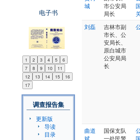
城
市公安局
电子书
局长
刘磊
吉林市副
市长、公
安局长、
原白城市
公安局局
1
2
3
4
5
6
Previous
长
7
8
9
10
11
Next
12
13
14
15
16
17
调查报告集
更新版
导读
曲道
国保支队
目录
斌
一处民警