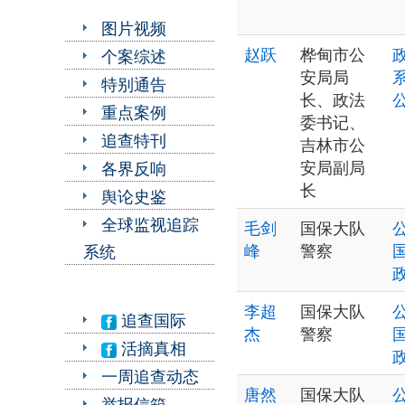
图片视频
赵跃
桦甸市公
个案综述
安局局
特别通告
长、政法
重点案例
委书记、
追查特刊
吉林市公
安局副局
各界反响
长
舆论史鉴
全球监视追踪
毛剑
国保大队
峰
警察
系统
李超
国保大队
追查国际
杰
警察
活摘真相
一周追查动态
唐然
国保大队
举报信箱