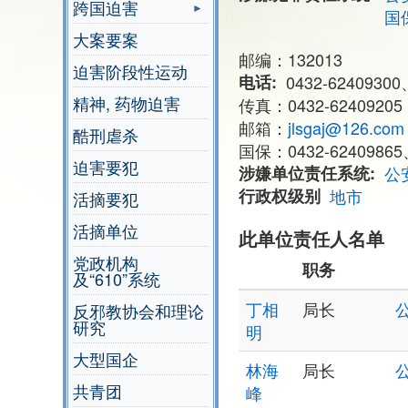
跨国迫害
国
大案要案
邮编：132013
迫害阶段性运动
电话
0432-62409300
精神, 药物迫害
传真：0432-62409205
邮箱：
jlsgaj@126.com
酷刑虐杀
国保：0432-62409865、
迫害要犯
涉嫌单位责任系统
公
行政权级别
地市
活摘要犯
活摘单位
此单位责任人名单
党政机构
职务
及“610”系统
丁相
局长
反邪教协会和理论
研究
明
大型国企
林海
局长
共青团
峰