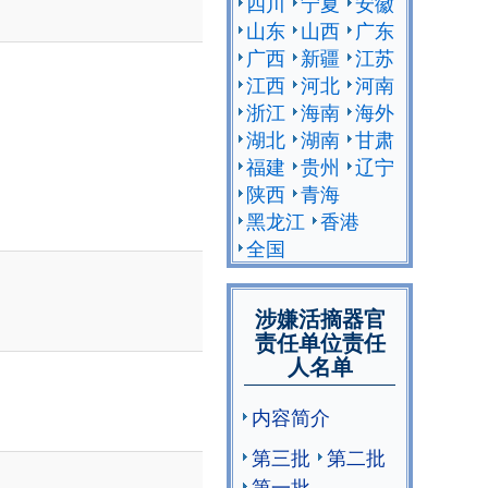
四川
宁夏
安徽
山东
山西
广东
广西
新疆
江苏
江西
河北
河南
浙江
海南
海外
湖北
湖南
甘肃
福建
贵州
辽宁
陕西
青海
黑龙江
香港
全国
涉嫌活摘器官
责任单位责任
人名单
内容简介
第三批
第二批
第一批