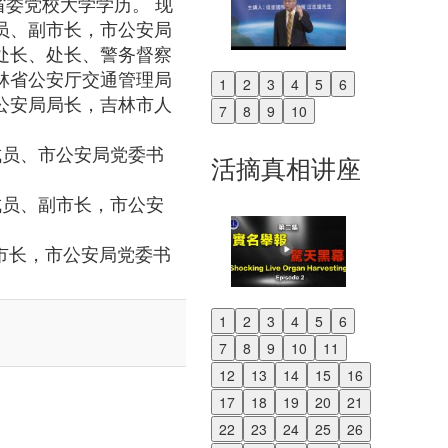
省委党校大学学历。 现
员、副市长，市公安局
处长、处长、警务督察
林省公安厅交通管理局
1
2
3
4
5
6
Previous
公安局局长，吉林市人
7
8
9
10
Next
党组成员、市公安局党委书
活摘真相讲座
党组成员、副市长，市公安
副市长，市公安局党委书
1
2
3
4
5
6
Previous
7
8
9
10
11
Next
12
13
14
15
16
17
18
19
20
21
22
23
24
25
26