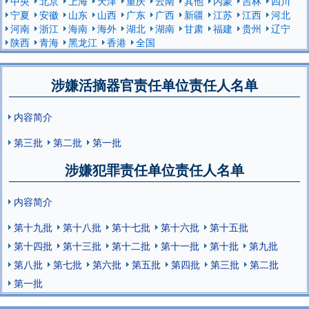
中央
北京
上海
天津
重庆
云南
其他
内蒙
吉林
四川
宁夏
安徽
山东
山西
广东
广西
新疆
江苏
江西
河北
河南
浙江
海南
海外
湖北
湖南
甘肃
福建
贵州
辽宁
陕西
青海
黑龙江
香港
全国
涉嫌活摘器官责任单位责任人名单
内容简介
第三批
第二批
第一批
涉嫌犯罪责任单位责任人名单
内容简介
第十九批
第十八批
第十七批
第十六批
第十五批
第十四批
第十三批
第十二批
第十一批
第十批
第九批
第八批
第七批
第六批
第五批
第四批
第三批
第二批
第一批