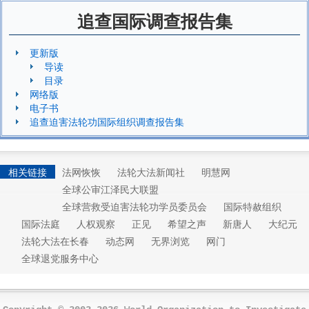
追查国际调查报告集
更新版
导读
目录
网络版
电子书
追查迫害法轮功国际组织调查报告集
相关链接
法网恢恢
法轮大法新闻社
明慧网
全球公审江泽民大联盟
全球营救受迫害法轮功学员委员会
国际特赦组织
国际法庭
人权观察
正见
希望之声
新唐人
大纪元
法轮大法在长春
动态网
无界浏览
网门
全球退党服务中心