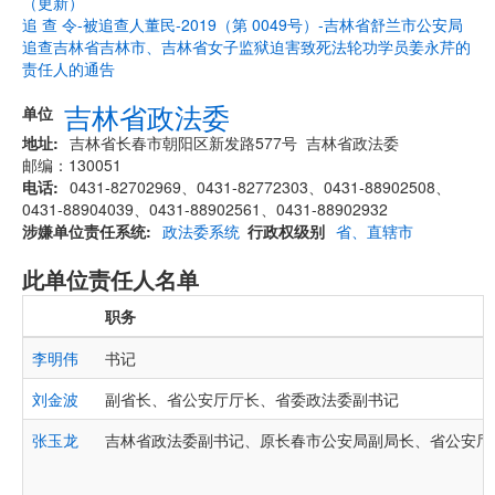
（更新）
追 查 令-被追查人董民-2019（第 0049号）-吉林省舒兰市公安局
追查吉林省吉林市、吉林省女子监狱迫害致死法轮功学员姜永芹的
责任人的通告
吉林省政法委
单位
地址
吉林省长春市朝阳区新发路577号 吉林省政法委
邮编：130051
电话
0431-82702969、0431-82772303、0431-88902508、
0431-88904039、0431-88902561、0431-88902932
涉嫌单位责任系统
政法委系统
行政权级别
省、直辖市
此单位责任人名单
职务
李明伟
书记
刘金波
副省长、省公安厅厅长、省委政法委副书记
张玉龙
吉林省政法委副书记、原长春市公安局副局长、省公安厅