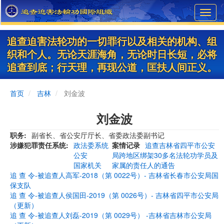
Skip
Toggl
to
navig
main
content
追查迫害法轮功的一切罪行以及相关的机构、组
织和个人。无论天涯海角，无论时日长短，必将
追查到底；行天理，再现公道，匡扶人间正义。
首页
吉林
刘金波
刘金波
职务
副省长、省公安厅厅长、省委政法委副书记
涉嫌犯罪责任系统
政法委系统
案情记录
追查吉林省四平市公安
公安
局跨地区绑架30多名法轮功学员及
国家机关
家属的责任人的通告
追 查 令-被追查人高军-2018（第 0022号）- 吉林省长春市公安局国
保支队
追 查 令-被追查人侯国田-2019（第 0026号）- 吉林省四平市公安局
（更新）
追 查 令-被追查人刘磊-2019（第 0029号） -吉林省吉林市公安局