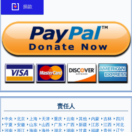
捐款
责任人
中央
北京
上海
天津
重庆
云南
其他
内蒙
吉林
四川
宁夏
安徽
山东
山西
广东
广西
新疆
江苏
江西
河北
河南
浙江
海南
海外
湖北
湖南
甘肃
福建
贵州
辽宁