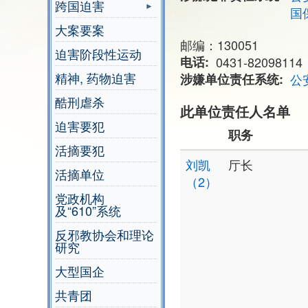
跨国迫害
国
大案要案
邮编：130051
迫害阶段性运动
电话
0431-82098114
精神, 药物迫害
涉嫌单位责任系统
公
酷刑虐杀
此单位责任人名单
迫害要犯
职务
活摘要犯
刘凯
厅长
活摘单位
（2）
党政机构
及“610”系统
反邪教协会和理论
研究
大型国企
共青团