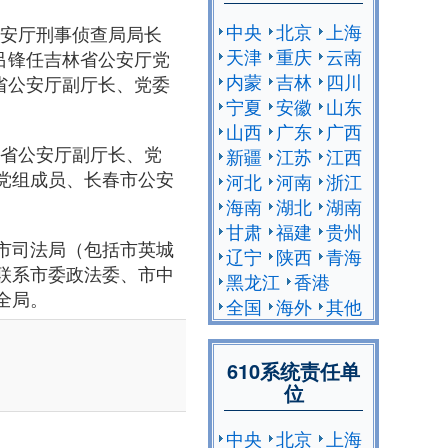
中央
北京
上海
省公安厅刑事侦查局局长
天津
重庆
云南
，吕锋任吉林省公安厅党
内蒙
吉林
四川
林省公安厅副厅长、党委
宁夏
安徽
山东
山西
广东
广西
吉林省公安厅副厅长、党
新疆
江苏
江西
党组成员、长春市公安
河北
河南
浙江
海南
湖北
湖南
甘肃
福建
贵州
市司法局（包括市英城
辽宁
陕西
青海
联系市委政法委、市中
黑龙江
香港
全局。
全国
海外
其他
610系统责任单
位
中央
北京
上海