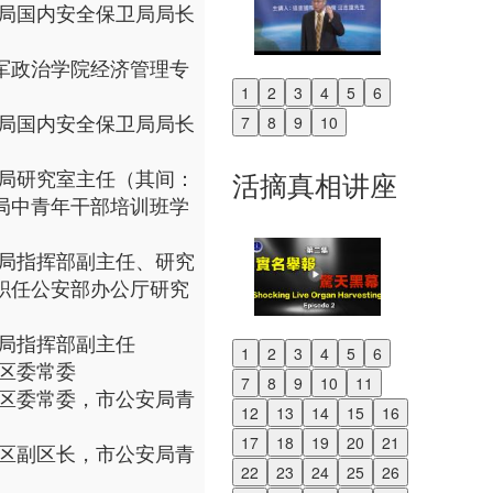
海市公安局国内安全保卫局局长
放军空军政治学院经济管理专
1
2
3
4
5
6
Previous
海市公安局国内安全保卫局局长
7
8
9
10
Next
海市公安局研究室主任（其间：
活摘真相讲座
市公安局中青年干部培训班学
海市公安局指挥部副主任、研究
12挂职任公安部办公厅研究
市公安局指挥部副主任
1
2
3
4
5
6
Previous
青浦区委常委
7
8
9
10
11
Next
海市青浦区委常委，市公安局青
12
13
14
15
16
17
18
19
20
21
海市青浦区副区长，市公安局青
22
23
24
25
26