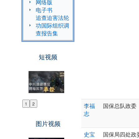
网络版
电子书
追查迫害法轮
功国际组织调
查报告集
短视频
1
2
李福
国保总队政委
Previous
志
Next
图片视频
史宝
国保局四处政