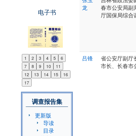
龙
春市公安局副
电子书
厅国保局综合
吕锋
省公安厅副厅
1
2
3
4
5
6
Previous
市长、长春市
7
8
9
10
11
Next
12
13
14
15
16
17
调查报告集
更新版
导读
目录