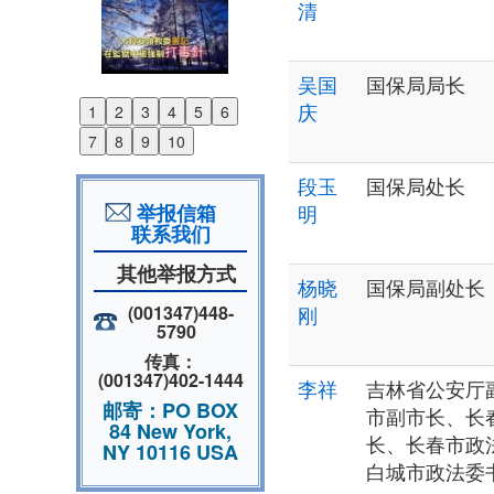
清
吴国
国保局局长
庆
1
2
3
4
5
6
Previous
7
8
9
10
Next
段玉
国保局处长
举报信箱
明
联系我们
其他举报方式
杨晓
国保局副处长
(001347)448-
刚
5790
传真：
(001347)402-1444
李祥
吉林省公安厅
邮寄：PO BOX
市副市长、长
84 New York,
长、长春市政
NY 10116 USA
白城市政法委