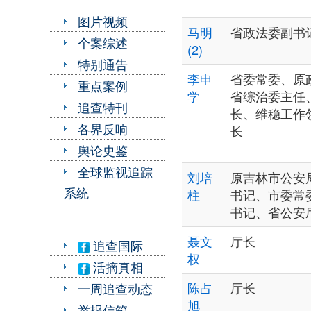
图片视频
马明
省政法委副书
个案综述
(2)
特别通告
李申
省委常委、原
重点案例
学
省综治委主任
追查特刊
长、维稳工作
各界反响
长
舆论史鉴
全球监视追踪
刘培
原吉林市公安
系统
柱
书记、市委常
书记、省公安
聂文
厅长
追查国际
权
活摘真相
陈占
厅长
一周追查动态
旭
举报信箱