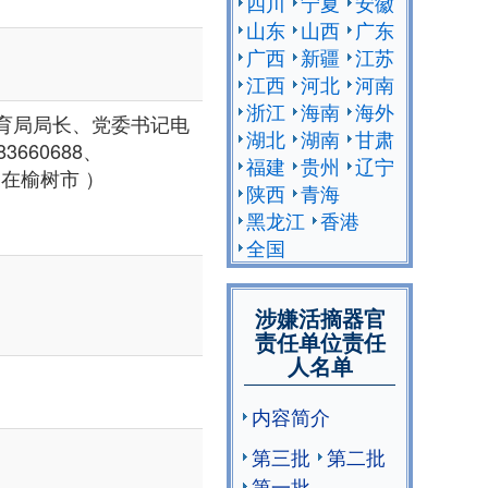
四川
宁夏
安徽
山东
山西
广东
广西
新疆
江苏
江西
河北
河南
浙江
海南
海外
育局局长、党委书记电
湖北
湖南
甘肃
-83660688、
福建
贵州
辽宁
老家在榆树市 ）
陕西
青海
黑龙江
香港
全国
涉嫌活摘器官
责任单位责任
人名单
内容简介
第三批
第二批
第一批