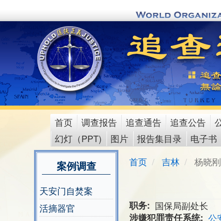
Skip
to
main
content
首页
调查报告
追查通告
追查公告
main
幻灯（PPT)
图片
报告集目录
电子书
menu
首页
吉林
杨晓刚
案例调查
天安门自焚案
职务
国保局副处长
活摘器官
涉嫌犯罪责任系统
公