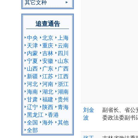
其它文种
追查通告
中央
北京
上海
天津
重庆
云南
内蒙
吉林
四川
宁夏
安徽
山东
山西
广东
广西
新疆
江苏
江西
河北
河南
浙江
海南
湖北
湖南
甘肃
福建
贵州
辽宁
陕西
青海
刘金
副省长、省公
黑龙江
香港
波
委政法委副书
全国
海外
其他
全部
张玉
吉林省政法委