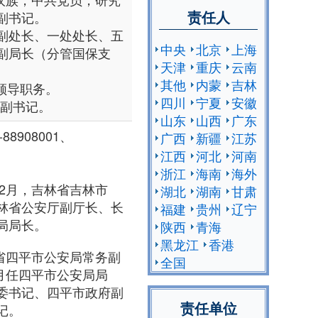
责任人
副书记。
副处长、一处处长、五
中央
北京
上海
副局长（分管国保支
天津
重庆
云南
其他
内蒙
吉林
级领导职务。
四川
宁夏
安徽
委副书记。
山东
山西
广东
8908001、
广西
新疆
江苏
江西
河北
河南
浙江
海南
海外
年2月，吉林省吉林市
湖北
湖南
甘肃
林省公安厅副厅长、长
福建
贵州
辽宁
局局长。
陕西
青海
黑龙江
香港
林省四平市公安局常务副
全国
6月任四平市公安局局
委书记、四平市政府副
责任单位
记。