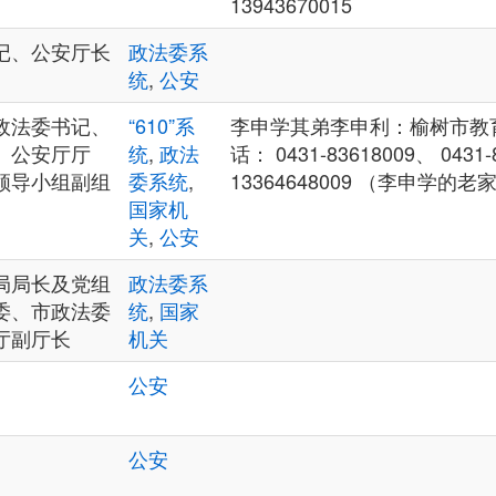
13943670015
记、公安厅长
政法委系
统
,
公安
政法委书记、
“610”系
李申学其弟李申利：榆树市教
、公安厅厅
统
,
政法
话： 0431-83618009、 0431
领导小组副组
委系统
,
13364648009 （李申学的
国家机
关
,
公安
局局长及党组
政法委系
委、市政法委
统
,
国家
厅副厅长
机关
公安
公安