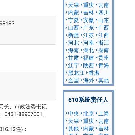
天津
重庆
云南
内蒙
吉林
四川
宁夏
安徽
山东
8182
山西
广东
广西
新疆
江苏
江西
河北
河南
浙江
海南
湖北
湖南
甘肃
福建
贵州
辽宁
陕西
青海
黑龙江
香港
全国
海外
其他
610系统责任人
局长、市政法委书记
中央
北京
上海
0431-88907001、
天津
重庆
云南
其他
内蒙
吉林
6.12任)：