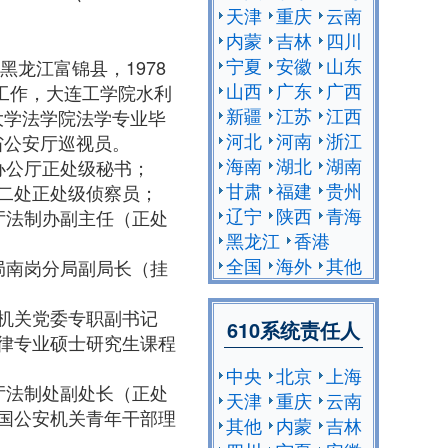
天津
重庆
云南
内蒙
吉林
四川
宁夏
安徽
山东
黑龙江富锦县，1978
山西
广东
广西
加工作，大连工学院水利
新疆
江苏
江西
大学法学院法学专业毕
河北
河南
浙江
省公安厅巡视员。
海南
湖北
湖南
委办公厅正处级秘书；
甘肃
福建
贵州
安厅二处正处级侦察员；
辽宁
陕西
青海
公安厅法制办副主任（正处
黑龙江
香港
全国
海外
其他
公安局南岗分局副局长（挂
安厅机关党委专职副书记
610系统责任人
学法律专业硕士研究生课程
中央
北京
上海
公安厅法制处副处长（正处
天津
重庆
云南
期全国公安机关青年干部理
其他
内蒙
吉林