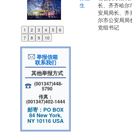
生
长、齐齐哈尔
安局局长、齐
尔市公安局局
党组书记
1
2
3
4
5
6
Previous
7
8
9
10
Next
举报信箱
联系我们
其他举报方式
(001347)448-
5790
传真：
(001347)402-1444
邮寄：PO BOX
84 New York,
NY 10116 USA