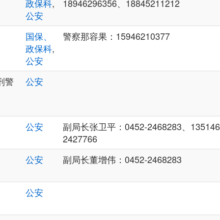
政保科
,
18946296356、18845211212
公安
国保、
警察那容果：15946210377
政保科
,
公安
刑警
公安
公安
副局长张卫平：0452-2468283、135146
2427766
公安
副局长董增伟：0452-2468283
公安