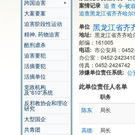
跨国迫害
案情记录
追 查 令-被
大案要案
追查黑龙江省齐齐哈尔
迫害阶段性运动
黑龙江省齐
单位
精神, 药物迫害
地址
黑龙江省齐齐哈
邮编：161005
酷刑虐杀
电话
市公安局：0452-2
迫害要犯
办公室：0452-242341
传真：0452-2424742
活摘要犯
涉嫌单位责任系统
公
活摘单位
此单位责任人名单
党政机构
及“610”系统
职务
反邪教协会和理论
研究
陈东
局长
大型国企
共青团
高德
局长