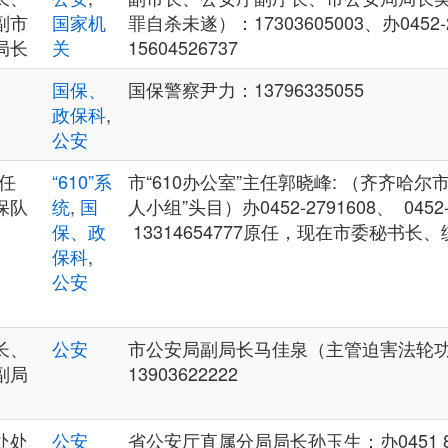
副市
国家机
罪自杀未遂）：17303605003、办0452-2
局长
关
15604526737
国保、
国保警察尹力：13796335055
政保科
,
公安
主任
“610”系
市“610办公室”主任郭晓峰: （齐齐哈
保队
统
,
国
人小组”头目）办0452-2791608、 0452-
保、政
13314654777原任，现在市委秘书长
保科
,
公安
长、
公安
市公安局副局长马佳泉（主管迫害法轮
副局
13903622222
）
处处
公安
省公安厅直属分局局长孙玉生：办0451 82