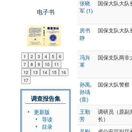
张晓
国保大队大队
军 (1)
电子书
房书
国保支队大队
静
1
2
3
4
5
6
冯兴
国保支队两非
Previous
革
7
8
9
10
11
Next
12
13
14
15
16
17
孙禹,
国保大队警察
孙瑀
调查报告集
(音)
王勤
调研员（原副
更新版
芳
长）
导读
目录
吴刚
省公安厅副厅