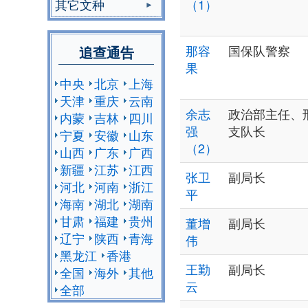
其它文种
（1）
那容
国保队警察
追查通告
果
中央
北京
上海
天津
重庆
云南
余志
政治部主任、
内蒙
吉林
四川
强
支队长
宁夏
安徽
山东
（2）
山西
广东
广西
新疆
江苏
江西
张卫
副局长
河北
河南
浙江
平
海南
湖北
湖南
甘肃
福建
贵州
董增
副局长
辽宁
陕西
青海
伟
黑龙江
香港
王勤
副局长
全国
海外
其他
云
全部