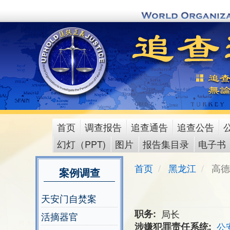
Skip
to
main
content
首页
调查报告
追查通告
追查公告
main
幻灯（PPT)
图片
报告集目录
电子书
menu
首页
黑龙江
高德
案例调查
天安门自焚案
职务
局长
活摘器官
涉嫌犯罪责任系统
公