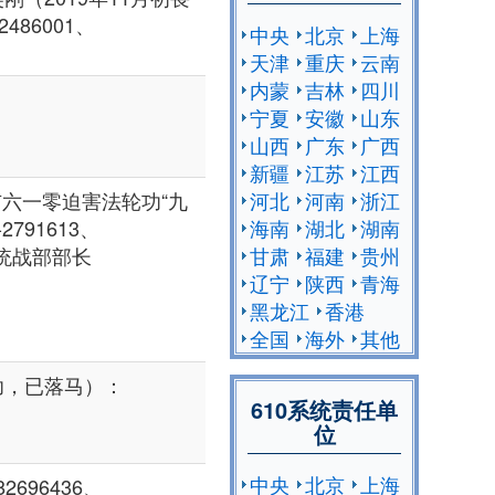
486001、
中央
北京
上海
天津
重庆
云南
内蒙
吉林
四川
宁夏
安徽
山东
山西
广东
广西
新疆
江苏
江西
河北
河南
浙江
尔市六一零迫害法轮功“九
海南
湖北
湖南
2791613、
甘肃
福建
贵州
、统战部部长
辽宁
陕西
青海
黑龙江
香港
全国
海外
其他
功，已落马）：
610系统责任单
位
中央
北京
上海
696436、