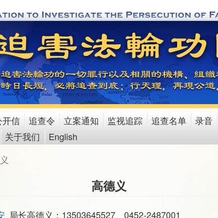
公开信
追查令
立案通知
监视追踪
追查名单
录音
关于我们
English
义
高德义
安
局长高德义：13503645527、0452-2487001