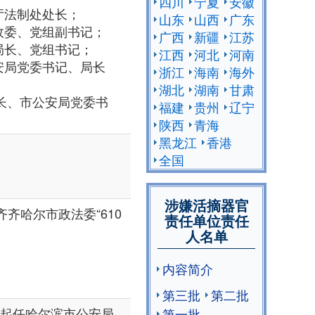
四川
宁夏
安徽
安厅法制处处长；
山东
山西
广东
局政委、党组副书记；
广西
新疆
江苏
局局长、党组书记；
江西
河北
河南
公安局党委书记、局长
浙江
海南
海外
湖北
湖南
甘肃
市长、市公安局党委书
福建
贵州
辽宁
陕西
青海
黑龙江
香港
全国
涉嫌活摘器官
原齐齐哈尔市政法委“610
责任单位责任
人名单
内容简介
第三批
第二批
月起任哈尔滨市公安局
第一批