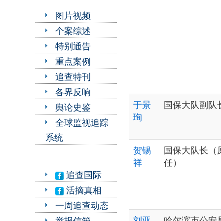
图片视频
个案综述
特别通告
重点案例
追查特刊
各界反响
于景
国保大队副队
舆论史鉴
珣
全球监视追踪
系统
贺锡
国保大队长（
祥
任）
追查国际
活摘真相
一周追查动态
刘亚
哈尔滨市公安
举报信箱