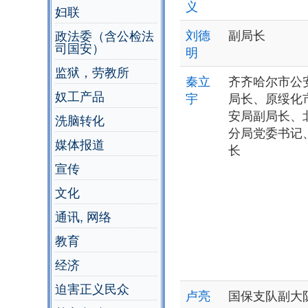
义
妇联
刘德
副局长
政法委（含公检法
司国安）
明
监狱，劳教所
秦立
齐齐哈尔市公
奴工产品
宇
局长、原绥化
安局副局长、
洗脑转化
分局党委书记
媒体报道
长
宣传
文化
通讯, 网络
教育
经济
迫害正义民众
卢亮
国保支队副大