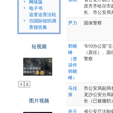
网络版
原齐齐哈尔市
电子书
长、市公安局
追查迫害法轮
功国际组织调
尹力
国保警察
查报告集
短视频
郭晓
“610办公室”
峰
（原任）、国
（曾
警察
误作
韩晓
峰）
1
2
Previous
马佳
市公安局副局
泉
龙沙公安分局
Next
图片视频
长（已被撤职
孙玉
省公安厅法制