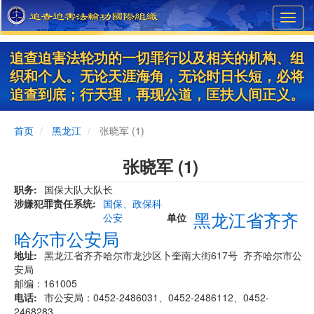
Skip
Toggl
to
navig
main
content
追查迫害法轮功的一切罪行以及相关的机构、组
织和个人。无论天涯海角，无论时日长短，必将
追查到底；行天理，再现公道，匡扶人间正义。
首页
黑龙江
张晓军 (1)
张晓军 (1)
职务
国保大队大队长
涉嫌犯罪责任系统
国保、政保科
黑龙江省齐齐
公安
单位
哈尔市公安局
地址
黑龙江省齐齐哈尔市龙沙区卜奎南大街617号 齐齐哈尔市公
安局
邮编：161005
电话
市公安局：0452-2486031、0452-2486112、0452-
2468283