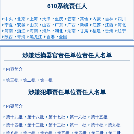
610系统责任人
中央
北京
上海
天津
重庆
云南
其他
内蒙
吉林
四川
宁夏
安徽
山东
山西
广东
广西
新疆
江苏
江西
河北
河南
浙江
海南
海外
湖北
湖南
甘肃
福建
贵州
辽宁
陕西
青海
黑龙江
香港
全国
涉嫌活摘器官责任单位责任人名单
内容简介
第三批
第二批
第一批
涉嫌犯罪责任单位责任人名单
内容简介
第十九批
第十八批
第十七批
第十六批
第十五批
第十四批
第十三批
第十二批
第十一批
第十批
第九批
第八批
第七批
第六批
第五批
第四批
第三批
第二批