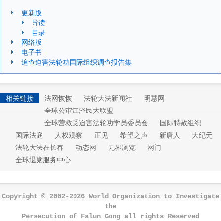
更新版
导读
目录
网络版
电子书
追查迫害法轮功国际组织调查报告集
相关链接
法网恢恢
法轮大法新闻社
明慧网
全球公审江泽民大联盟
全球营救受迫害法轮功学员委员会
国际特赦组织
国际法庭
人权观察
正见
希望之声
新唐人
大纪元
法轮大法在长春
动态网
无界浏览
网门
全球退党服务中心
Copyright © 2002-2026 World Organization to Investigate
the
Persecution of Falun Gong all rights Reserved