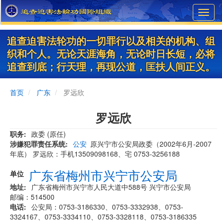
Skip
Toggl
to
navig
main
content
追查迫害法轮功的一切罪行以及相关的机构、组
织和个人。无论天涯海角，无论时日长短，必将
追查到底；行天理，再现公道，匡扶人间正义。
首页
广东
罗远欣
罗远欣
职务
政委 (原任)
涉嫌犯罪责任系统
公安
原兴宁市公安局政委（2002年6月-2007
年底） 罗远欣：手机13509098168、宅 0753-3256188
广东省梅州市兴宁市公安局
单位
地址
广东省梅州市兴宁市人民大道中588号 兴宁市公安局
邮编：514500
电话
公安局：0753-3186330、0753-3332938、0753-
3324167、0753-3334110、0753-3328118、0753-3186335