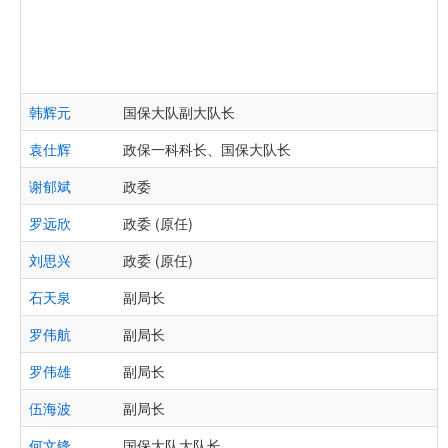
韩辉元
国保大队副大队长
袁仕辉
政保一科科长、国保大队长
谢郁斌
政委
罗远欣
政委 (原任)
刘思兴
政委 (原任)
石天泉
副局长
罗伟航
副局长
罗伟雄
副局长
伍海波
副局长
何文锋
国保大队大队长