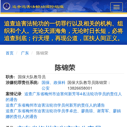
Skip
Toggl
to
navig
main
content
追查迫害法轮功的一切罪行以及相关的机构、组
织和个人。无论天涯海角，无论时日长短，必将
追查到底；行天理，再现公道，匡扶人间正义。
首页
广东
陈锦荣
陈锦荣
职务
国保大队教导员
涉嫌犯罪责任系统
国保、政保科
国保大队教导员陈锦荣：
公安
13826658001
案情记录
追查广东省梅州市迫害何新芳等4名法轮功学员的责任人
的通告
追查广东省梅州市迫害法轮功学员何新芳的责任人的通告
追查广东省梅州市迫害法轮功学员李卓忠、廖燕琼、谢育军、廖娟
娜的责任人的通告