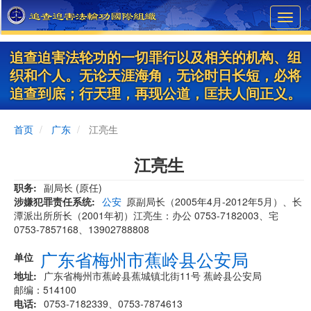
Skip
Toggl
to
navig
main
content
追查迫害法轮功的一切罪行以及相关的机构、组
织和个人。无论天涯海角，无论时日长短，必将
追查到底；行天理，再现公道，匡扶人间正义。
首页
广东
江亮生
江亮生
职务
副局长 (原任)
涉嫌犯罪责任系统
公安
原副局长（2005年4月-2012年5月）、长
潭派出所所长（2001年初）江亮生：办公 0753-7182003、宅
0753-7857168、13902788808
广东省梅州市蕉岭县公安局
单位
地址
广东省梅州市蕉岭县蕉城镇北街11号 蕉岭县公安局
邮编：514100
电话
0753-7182339、0753-7874613