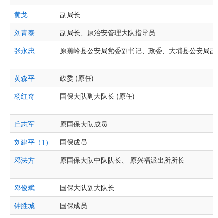
黄戈
副局长
刘青泰
副局长、原治安管理大队指导员
张永忠
原蕉岭县公安局党委副书记、政委、大埔县公安局副
黄森平
政委 (原任)
杨红奇
国保大队副大队长 (原任)
丘志军
原国保大队成员
刘建平（1）
国保成员
邓法方
原国保大队中队队长、 原兴福派出所所长
邓俊斌
国保大队副大队长
钟胜城
国保成员