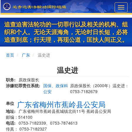
Skip
Toggl
to
navig
main
content
追查迫害法轮功的一切罪行以及相关的机构、组
织和个人。无论天涯海角，无论时日长短，必将
追查到底；行天理，再现公道，匡扶人间正义。
首页
广东
温史进
温史进
职务
原政保股长
涉嫌犯罪责任系统
国保、政保科
原政保股长（2000年）温史进：
公安
0753-7182679
广东省梅州市蕉岭县公安局
单位
地址
广东省梅州市蕉岭县蕉城镇北街11号 蕉岭县公安局
邮编：514100
电话
0753-7182339、0753-7874613
传真： 0753-7182327