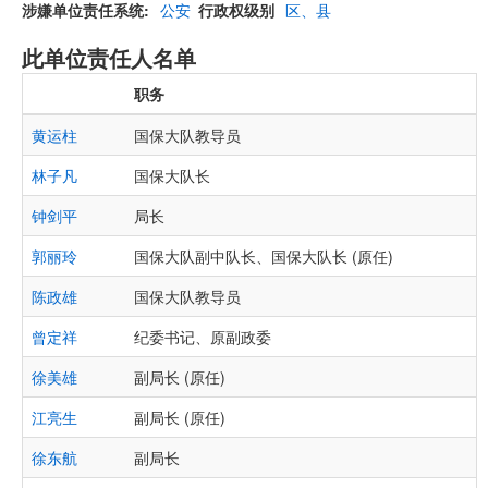
涉嫌单位责任系统
公安
行政权级别
区、县
此单位责任人名单
职务
黄运柱
国保大队教导员
林子凡
国保大队长
钟剑平
局长
郭丽玲
国保大队副中队长、国保大队长 (原任)
陈政雄
国保大队教导员
曾定祥
纪委书记、原副政委
徐美雄
副局长 (原任)
江亮生
副局长 (原任)
徐东航
副局长