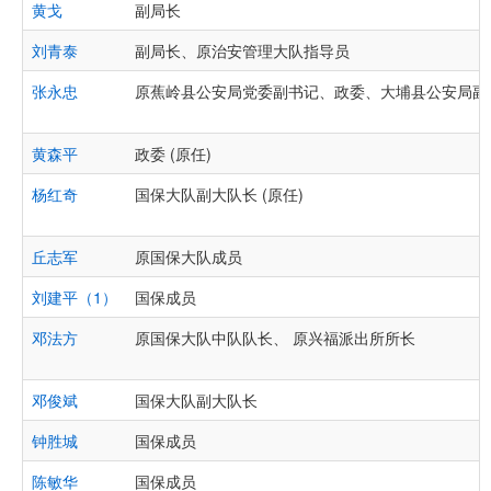
黄戈
副局长
刘青泰
副局长、原治安管理大队指导员
张永忠
原蕉岭县公安局党委副书记、政委、大埔县公安局副
黄森平
政委 (原任)
杨红奇
国保大队副大队长 (原任)
丘志军
原国保大队成员
刘建平（1）
国保成员
邓法方
原国保大队中队队长、 原兴福派出所所长
邓俊斌
国保大队副大队长
钟胜城
国保成员
陈敏华
国保成员