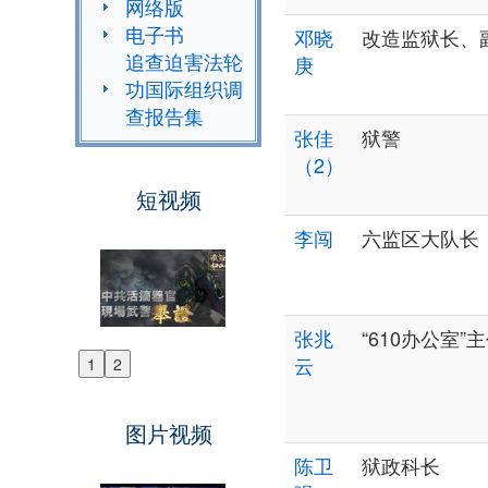
网络版
电子书
邓晓
改造监狱长、
追查迫害法轮
庚
功国际组织调
查报告集
张佳
狱警
（2）
短视频
李闯
六监区大队长
张兆
“610办公室”
云
1
2
Previous
Next
图片视频
陈卫
狱政科长