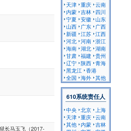
天津
重庆
云南
内蒙
吉林
四川
宁夏
安徽
山东
山西
广东
广西
新疆
江苏
江西
河北
河南
浙江
海南
湖北
湖南
甘肃
福建
贵州
辽宁
陕西
青海
黑龙江
香港
全国
海外
其他
610系统责任人
中央
北京
上海
天津
重庆
云南
其他
内蒙
吉林
长马玉飞（2017-