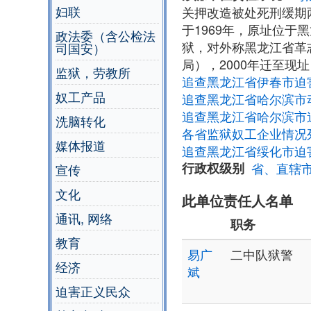
妇联
关押改造被处死刑缓期
于1969年，原址位
政法委（含公检法
狱，对外称黑龙江省革
司国安）
局），2000年迁至现
监狱，劳教所
追查黑龙江省伊春市迫
奴工产品
追查黑龙江省哈尔滨市
追查黑龙江省哈尔滨市
洗脑转化
各省监狱奴工企业情况
媒体报道
追查黑龙江省绥化市迫
行政权级别
省、直辖
宣传
文化
此单位责任人名单
通讯, 网络
职务
教育
易广
二中队狱警
经济
斌
迫害正义民众