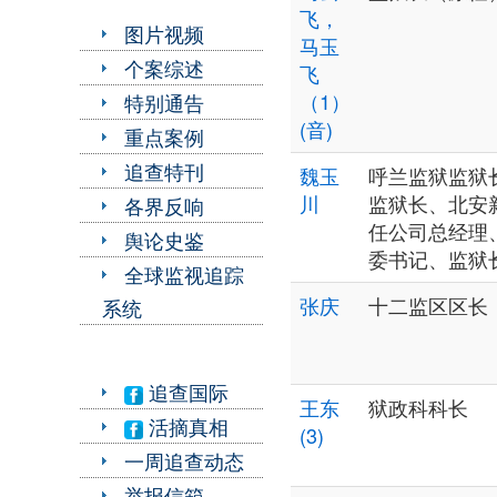
飞，
图片视频
马玉
个案综述
飞
（1）
特别通告
(音)
重点案例
追查特刊
魏玉
呼兰监狱监狱
川
监狱长、北安
各界反响
任公司总经理
舆论史鉴
委书记、监狱
全球监视追踪
张庆
十二监区区长
系统
追查国际
王东
狱政科科长
活摘真相
(3)
一周追查动态
举报信箱