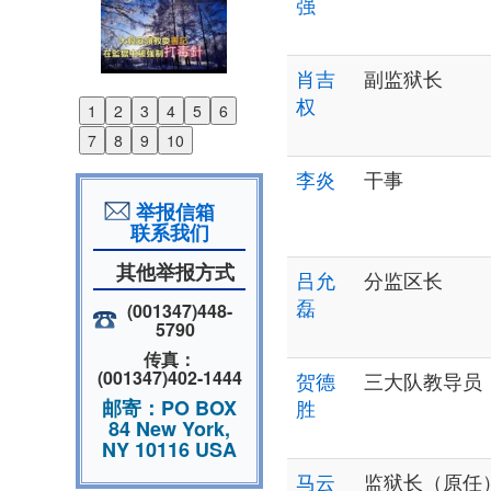
强
肖吉
副监狱长
权
1
2
3
4
5
6
Previous
7
8
9
10
Next
李炎
干事
举报信箱
联系我们
其他举报方式
吕允
分监区长
磊
(001347)448-
5790
传真：
(001347)402-1444
贺德
三大队教导员
邮寄：PO BOX
胜
84 New York,
NY 10116 USA
马云
监狱长（原任