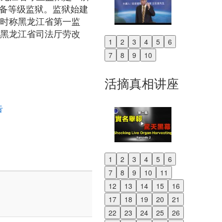
戒备等级监狱。监狱始建
，时称黑龙江省第一监
称黑龙江省司法厅劳改
1
2
3
4
5
6
Previous
7
8
9
10
Next
活摘真相讲座
告
1
2
3
4
5
6
Previous
7
8
9
10
11
Next
12
13
14
15
16
17
18
19
20
21
22
23
24
25
26