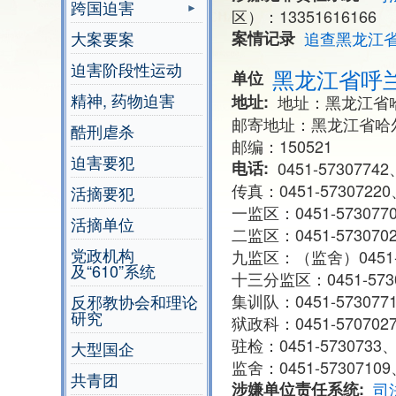
跨国迫害
区）：13351616166
大案要案
案情记录
追查黑龙江
迫害阶段性运动
黑龙江省呼
单位
精神, 药物迫害
地址
地址：黑龙江省
邮寄地址：黑龙江省哈
酷刑虐杀
邮编：150521
迫害要犯
电话
0451-57307742
传真：0451-57307220、
活摘要犯
一监区：0451-5730770
活摘单位
二监区：0451-5730702
党政机构
九监区：（监舍）0451-5
及“610”系统
十三分监区：0451-57307
集训队：0451-5730771
反邪教协会和理论
研究
狱政科：0451-5707027
驻检：0451-5730733、 
大型国企
监舍：0451-57307109、
共青团
涉嫌单位责任系统
司