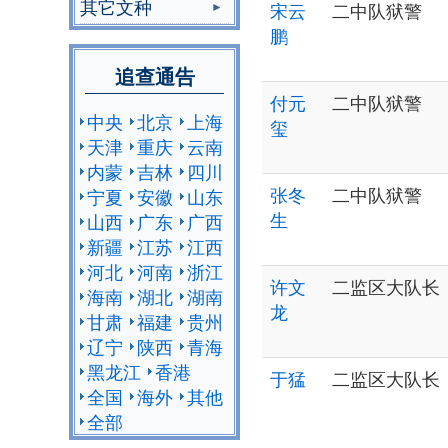
其它文种
宋云
二中队狱警
鹏
追查通告
付元
二中队狱警
中央
北京
上海
玺
天津
重庆
云南
内蒙
吉林
四川
张冬
二中队狱警
宁夏
安徽
山东
生
山西
广东
广西
新疆
江苏
江西
河北
河南
浙江
许文
二监区大队长
海南
湖北
湖南
龙
甘肃
福建
贵州
辽宁
陕西
青海
黑龙江
香港
于猛
二监区大队长
全国
海外
其他
全部