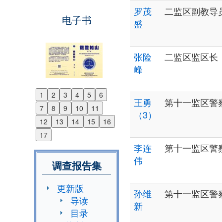
罗茂
二监区副教导
电子书
盛
张险
二监区监区长
峰
1
2
3
4
5
6
Previous
王勇
第十一监区警
7
8
9
10
11
Next
（3）
12
13
14
15
16
17
李连
第十一监区警
伟
调查报告集
更新版
孙维
第十一监区警
导读
新
目录