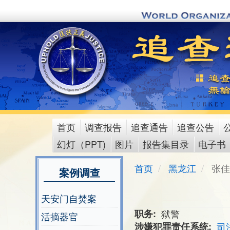
Skip
to
main
content
首页
调查报告
追查通告
追查公告
main
幻灯（PPT)
图片
报告集目录
电子书
menu
首页
黑龙江
张佳
案例调查
天安门自焚案
职务
狱警
活摘器官
涉嫌犯罪责任系统
司