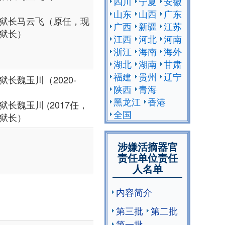
四川
宁夏
安徽
山东
山西
广东
狱长马云飞（原任，现
广西
新疆
江苏
狱长）
江西
河北
河南
浙江
海南
海外
湖北
湖南
甘肃
福建
贵州
辽宁
长魏玉川（2020-
陕西
青海
黑龙江
香港
长魏玉川 (2017任，
全国
狱长）
涉嫌活摘器官
责任单位责任
人名单
内容简介
第三批
第二批
第一批