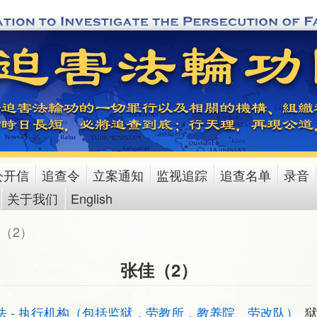
公开信
追查令
立案通知
监视追踪
追查名单
录音
关于我们
English
（2）
张佳（2）
法 - 执行机构（包括监狱，劳教所，教养院、劳改队）