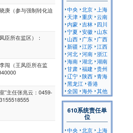
中央
北京
上海
晓庚（参与强制转化迫
天津
重庆
云南
内蒙
吉林
四川
宁夏
安徽
山东
凤臣所在监区）：
山西
广东
广西
新疆
江苏
江西
河北
河南
浙江
海南
湖北
湖南
李闯（王凤臣所在监
甘肃
福建
贵州
40000
辽宁
陕西
青海
黑龙江
香港
全国
海外
其他
室”主任张兆云：0459-
3155518555
610系统责任单
位
中央
北京
上海