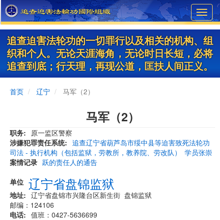
Skip
Toggl
to
navig
main
content
追查迫害法轮功的一切罪行以及相关的机构、组
织和个人。无论天涯海角，无论时日长短，必将
追查到底；行天理，再现公道，匡扶人间正义。
首页
辽宁
马军（2）
马军（2）
职务
原一监区警察
涉嫌犯罪责任系统
追查辽宁省葫芦岛市绥中县等迫害致死法轮功
司法 - 执行机构（包括监狱，劳教所，教养院、劳改队）
学员张崇
案情记录
跃的责任人的通告
辽宁省盘锦监狱
单位
地址
辽宁省盘锦市兴隆台区新生街 盘锦监狱
邮编：124106
电话
值班：0427-5636699