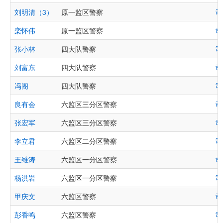
刘明清（3）
原一监区警察
司
栾怀伟
原一监区警察
司
张小林
四大队警察
司
刘富东
四大队警察
司
冯阁
四大队警察
司
良有会
六监区三分区警察
司
张宏军
六监区三分区警察
司
李立君
六监区二分区警察
司
王维涛
六监区一分区警察
司
杨洪岩
六监区一分区警察
司
甲庆文
六监区警察
司
彭香鸣
六监区警察
司