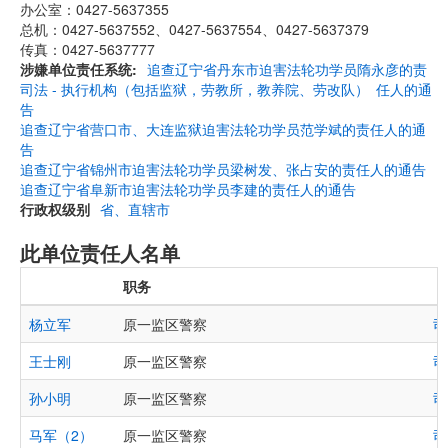
办公室：0427-5637355
总机：0427-5637552、0427-5637554、0427-5637379
传真：0427-5637777
涉嫌单位责任系统
追查辽宁省丹东市迫害法轮功学员隋永彦的责
司法 - 执行机构（包括监狱，劳教所，教养院、劳改队）
任人的通
告
追查辽宁省营口市、大连监狱迫害法轮功学员范学斌的责任人的通
告
追查辽宁省锦州市迫害法轮功学员梁树发、张占安的责任人的通告
追查辽宁省阜新市迫害法轮功学员李建的责任人的通告
行政权级别
省、直辖市
此单位责任人名单
职务
杨立军
原一监区警察
司
王士刚
原一监区警察
司
孙小明
原一监区警察
司
马军（2）
原一监区警察
司