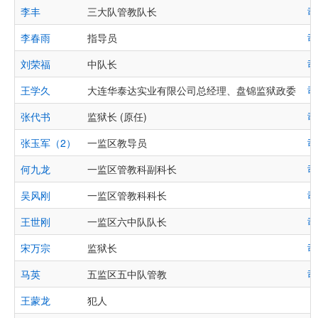
李丰
三大队管教队长
司
李春雨
指导员
司
刘荣福
中队长
司
王学久
大连华泰达实业有限公司总经理、盘锦监狱政委
司
张代书
监狱长 (原任)
司
张玉军（2）
一监区教导员
司
何九龙
一监区管教科副科长
司
吴风刚
一监区管教科科长
司
王世刚
一监区六中队队长
司
宋万宗
监狱长
司
马英
五监区五中队管教
司
王蒙龙
犯人