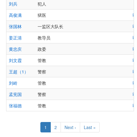
刘兵
犯人
高俊满
狱医
司
张国林
一监区大队长
司
姜正清
教导员
司
黄忠庆
政委
司
刘文霞
管教
司
王超（1）
警察
司
刘岭
管教
司
孟宪国
警察
司
张福德
管教
司
Pagination
Current
1
Page
2
Next
Next ›
Last
Last »
page
page
page