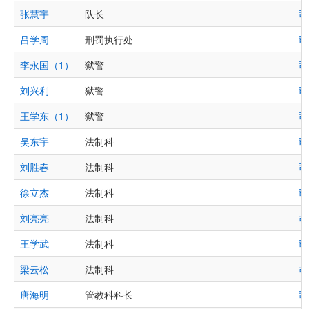
张慧宇
队长
司
吕学周
刑罚执行处
司
李永国（1）
狱警
司
刘兴利
狱警
司
王学东（1）
狱警
司
吴东宇
法制科
司
刘胜春
法制科
司
徐立杰
法制科
司
刘亮亮
法制科
司
王学武
法制科
司
梁云松
法制科
司
唐海明
管教科科长
司