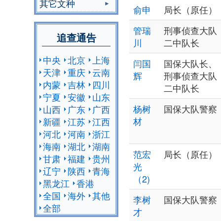
其它文种
俞申
局长（原任）
管瑞
刑事侦查大队
追查通告
川
二中队长
中央
北京
上海
闫国
国保大队长、
天津
重庆
云南
辉
刑事侦查大队
内蒙
吉林
四川
二中队长
宁夏
安徽
山东
杨树
国保大队警察
山西
广东
广西
材
新疆
江苏
江西
河北
河南
浙江
海南
湖北
湖南
范宏
局长（原任）
甘肃
福建
贵州
光
辽宁
陕西
青海
（2)
黑龙江
香港
全国
海外
其他
李树
国保大队警察
全部
才