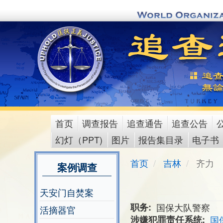
Skip
to
main
content
首页
调查报告
追查通告
追查公告
main
幻灯（PPT)
图片
报告集目录
电子书
menu
首页
吉林
齐力
案例调查
天安门自焚案
职务
国保大队警察
活摘器官
涉嫌犯罪责任系统
国