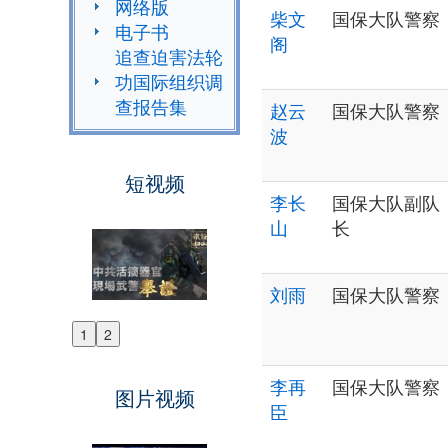
网络版
柴文
国保大队警察
电子书
阁
追查迫害法轮
功国际组织调
查报告集
赵云
国保大队警察
波
短视频
李长
国保大队副队
山
长
刘雨
国保大队警察
1
2
Previous
Next
李再
国保大队警察
图片视频
臣