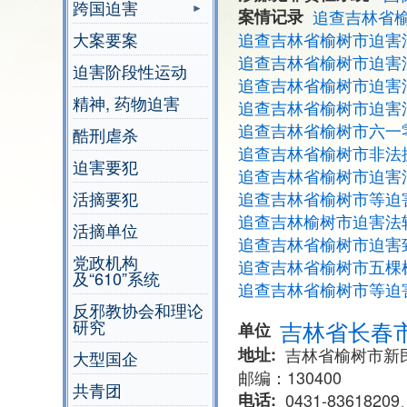
跨国迫害
案情记录
追查吉林省
大案要案
追查吉林省榆树市迫害
追查吉林省榆树市迫害
迫害阶段性运动
追查吉林省榆树市迫害
精神, 药物迫害
追查吉林省榆树市迫害
追查吉林省榆树市六一
酷刑虐杀
追查吉林省榆树市非法
迫害要犯
追查吉林省榆树市迫害
活摘要犯
追查吉林省榆树市等迫
追查吉林榆树市迫害法
活摘单位
追查吉林省榆树市迫害
党政机构
追查吉林省榆树市五棵
及“610”系统
追查吉林省榆树市等迫
反邪教协会和理论
研究
吉林省长春
单位
地址
吉林省榆树市新
大型国企
邮编：130400
共青团
电话
0431-83618209