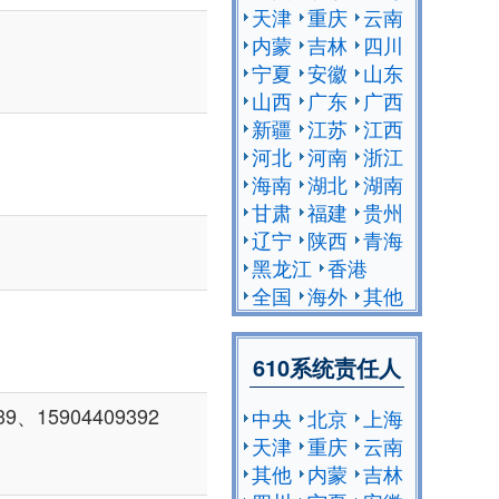
天津
重庆
云南
内蒙
吉林
四川
宁夏
安徽
山东
山西
广东
广西
新疆
江苏
江西
河北
河南
浙江
海南
湖北
湖南
甘肃
福建
贵州
辽宁
陕西
青海
黑龙江
香港
全国
海外
其他
610系统责任人
9、15904409392
中央
北京
上海
天津
重庆
云南
其他
内蒙
吉林