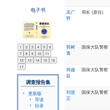
电子书
高广
局长 (原任)
野
郭树
国保大队警察
1
2
3
4
5
6
Previous
青
7
8
9
10
11
Next
12
13
14
15
16
17
韩越
国保大队警察
廷
调查报告集
刘巡
国保大队警察
更新版
正
导读
目录