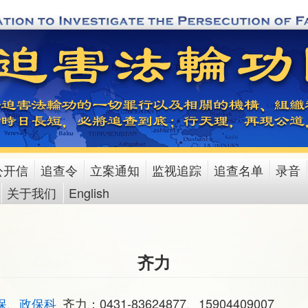
公开信
追查令
立案通知
监视追踪
追查名单
录音
关于我们
English
齐力
保、政保科
齐力：0431-83624877、15904409007