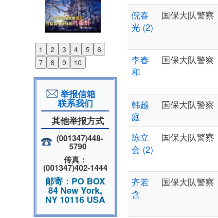
倪春
国保大队警察
光 (2)
1
2
3
4
5
6
Previous
李春
国保大队警察
7
8
9
10
Next
和
举报信箱
联系我们
韩越
国保大队警察
庭
其他举报方式
陈立
国保大队警察
(001347)448-
5790
会 (2)
传真：
(001347)402-1444
邮寄：PO BOX
齐若
国保大队警察
84 New York,
含
NY 10116 USA