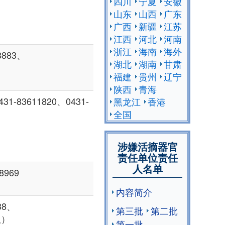
四川
宁夏
安徽
山东
山西
广东
广西
新疆
江苏
江西
河北
河南
浙江
海南
海外
8883、
湖北
湖南
甘肃
福建
贵州
辽宁
陕西
青海
83611820、0431-
黑龙江
香港
全国
涉嫌活摘器官
责任单位责任
人名单
8969
内容简介
38、
第三批
第二批
队）
第一批