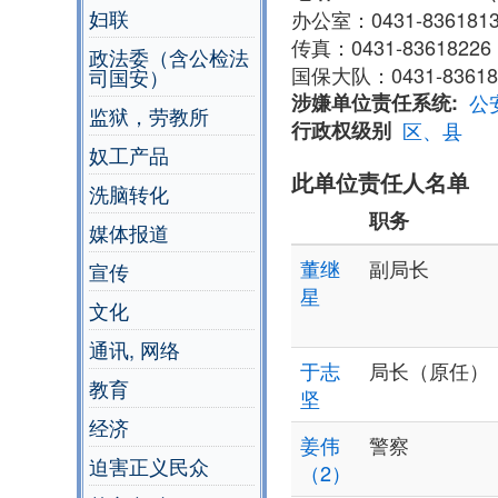
妇联
办公室：0431-836181
传真：0431-83618226
政法委（含公检法
国保大队：0431-83618
司国安）
涉嫌单位责任系统
公
监狱，劳教所
行政权级别
区、县
奴工产品
此单位责任人名单
洗脑转化
职务
媒体报道
董继
副局长
宣传
星
文化
通讯, 网络
于志
局长（原任）
教育
坚
经济
姜伟
警察
迫害正义民众
（2）