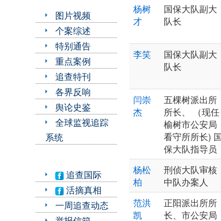
杨树
国保大队副大
图片视频
才
队长
个案综述
特别通告
李笑
国保大队副大
重点案例
队长
追查特刊
各界反响
闫崇
五棵树派出所
舆论史鉴
杰
所长、 （现任
全球监视追踪
榆树市公安局
看守所所长) 
系统
保大队指导员
杨松
刑侦大队审核
追查国际
柏
中队办案人
活摘真相
范洪
正阳派出所所
一周追查动态
凯
长、市公安局
举报信箱