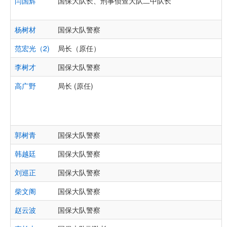
闫国辉
国保大队长、刑事侦查大队二中队长
杨树材
国保大队警察
范宏光（2)
局长（原任）
李树才
国保大队警察
高广野
局长 (原任)
郭树青
国保大队警察
韩越廷
国保大队警察
刘巡正
国保大队警察
柴文阁
国保大队警察
赵云波
国保大队警察