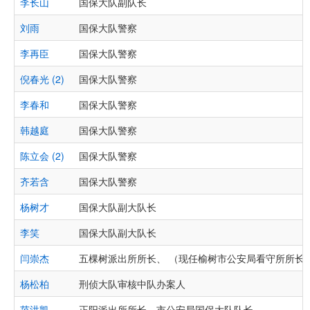
李长山
国保大队副队长
刘雨
国保大队警察
李再臣
国保大队警察
倪春光 (2)
国保大队警察
李春和
国保大队警察
韩越庭
国保大队警察
陈立会 (2)
国保大队警察
齐若含
国保大队警察
杨树才
国保大队副大队长
李笑
国保大队副大队长
闫崇杰
五棵树派出所所长、 （现任榆树市公安局看守所所长)
杨松柏
刑侦大队审核中队办案人
范洪凯
正阳派出所所长、市公安局国保大队队长