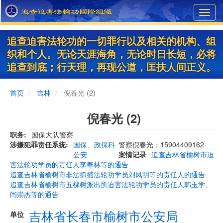
Skip
Toggl
to
navig
main
content
追查迫害法轮功的一切罪行以及相关的机构、组
织和个人。无论天涯海角，无论时日长短，必将
追查到底；行天理，再现公道，匡扶人间正义。
首页
吉林
倪春光 (2)
倪春光 (2)
职务
国保大队警察
涉嫌犯罪责任系统
国保、政保科
警察倪春光：15904409162
公安
案情记录
追查吉林省榆树市迫
害法轮功学员的责任人李奉林等的通告
追查吉林省榆树市非法抓捕法轮功学员刘凤明等的责任人的通告
追查吉林省榆树市五棵树派出所迫害法轮功学员的责任人韩玉学、
闫崇杰等的通告
吉林省长春市榆树市公安局
单位