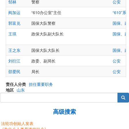
邹林
警察
公安
阎加运
“610办公室”主任
“610”系
郭富兑
国保大队警察
国保、政
王琪
政保大队副大队长
国保、政
王之东
国保大队大队长
国保、政
刘衍江
政委、副局长
公安
邵爱民
局长
公安
责任人分类
担任重要职务
地区
山东
搜索
高级搜索
法轮功创始人发表