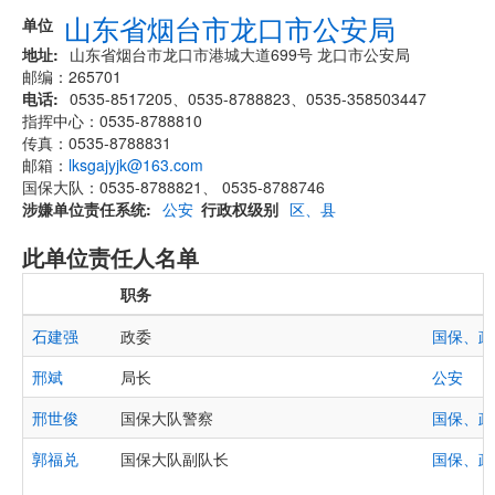
山东省烟台市龙口市公安局
单位
地址
山东省烟台市龙口市港城大道699号 龙口市公安局
邮编：265701
电话
0535-8517205、0535-8788823、0535-358503447
指挥中心：0535-8788810
传真：0535-8788831
邮箱：
lksgajyjk@163.com
国保大队：0535-8788821、 0535-8788746
涉嫌单位责任系统
公安
行政权级别
区、县
此单位责任人名单
职务
石建强
政委
国保、政
邢斌
局长
公安
邢世俊
国保大队警察
国保、政
郭福兑
国保大队副队长
国保、政