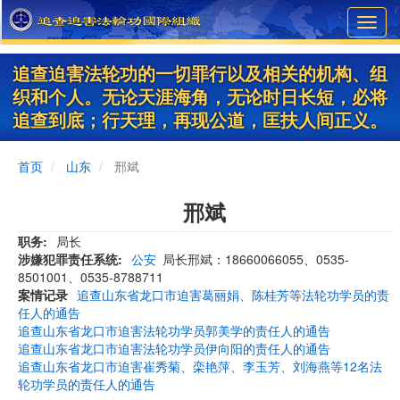
Skip
Toggl
to
navig
main
content
追查迫害法轮功的一切罪行以及相关的机构、组
织和个人。无论天涯海角，无论时日长短，必将
追查到底；行天理，再现公道，匡扶人间正义。
首页
山东
邢斌
邢斌
职务
局长
涉嫌犯罪责任系统
公安
局长邢斌：18660066055、0535-
8501001、0535-8788711
案情记录
追查山东省龙口市迫害葛丽娟、陈桂芳等法轮功学员的责
任人的通告
追查山东省龙口市迫害法轮功学员郭美学的责任人的通告
追查山东省龙口市迫害法轮功学员伊向阳的责任人的通告
追查山东省龙口市迫害崔秀菊、栾艳萍、李玉芳、刘海燕等12名法
轮功学员的责任人的通告