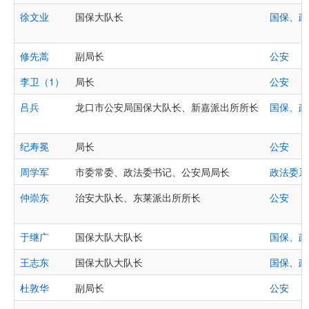
徐文业
国保大队长
国保、政
修先蒿
副局长
公安
李卫（1）
局长
公安
吕兵
龙口市公安局国保大队长、新嘉派出所所长
国保、政
纪寿冕
局长
公安
周学军
市委常委、政法委书记、公安局局长
政法委系
仲崇东
治安大队长、东莱派出所所长
公安
于继广
国保大队大队长
国保、政
王志东
国保大队大队长
国保、政
杜敦华
副局长
公安