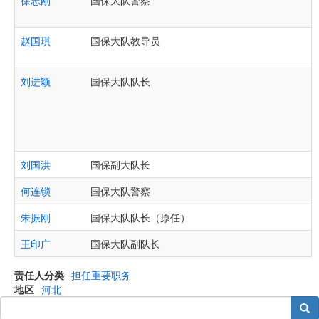
徐志刚
国保大队警察
赵国琪
国保大队教导员
刘进颖
国保大队队长
刘国洪
国保副大队长
何连锁
国保大队警察
朱振刚
国保大队队长（原任）
王印广
国保大队副队长
责任人分类
担任重要职务
地区
河北
搜索