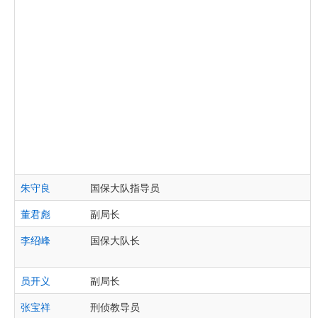
朱守良
国保大队指导员
董君彪
副局长
李绍峰
国保大队长
员开义
副局长
张宝祥
刑侦教导员