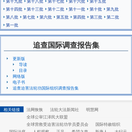
第十九批
第十八批
第十七批
第十六批
第十五批
第十四批
第十三批
第十二批
第十一批
第十批
第九批
第八批
第七批
第六批
第五批
第四批
第三批
第二批
第一批
追查国际调查报告集
更新版
导读
目录
网络版
电子书
追查迫害法轮功国际组织调查报告集
相关链接
法网恢恢
法轮大法新闻社
明慧网
全球公审江泽民大联盟
全球营救受迫害法轮功学员委员会
国际特赦组织
国际法庭
人权观察
正见
希望之声
新唐人
大纪元