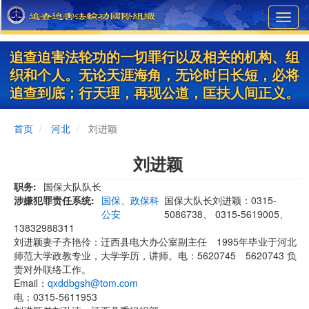
Skip
Toggl
to
navig
main
content
追查迫害法轮功的一切罪行以及相关的机构、组
织和个人。无论天涯海角，无论时日长短，必将
追查到底；行天理，再现公道，匡扶人间正义。
首页
河北
刘进颖
刘进颖
职务
国保大队队长
涉嫌犯罪责任系统
国保、政保科
国保大队长刘进颖：0315-
公安
5086738、 0315-5619005、
13832988311
刘进颖妻子齐艳伶：迁西县电大办公室副主任 1995年毕业于河北
师范大学政教专业，大学学历，讲师。电：5620745 5620743 负
责对外联络工作。
Email：
qxddbgsh@tom.com
电：0315-5611953