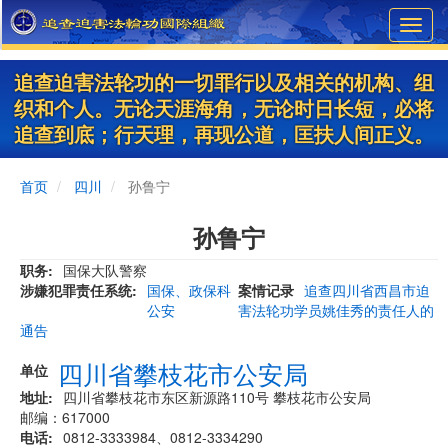
Skip
Toggl
to
navig
main
content
追查迫害法轮功的一切罪行以及相关的机构、组
织和个人。无论天涯海角，无论时日长短，必将
追查到底；行天理，再现公道，匡扶人间正义。
首页
四川
孙鲁宁
孙鲁宁
职务
国保大队警察
涉嫌犯罪责任系统
国保、政保科
案情记录
追查四川省西昌市迫
公安
害法轮功学员姚佳秀的责任人的
通告
四川省攀枝花市公安局
单位
地址
四川省攀枝花市东区新源路110号 攀枝花市公安局
邮编：617000
电话
0812-3333984、0812-3334290