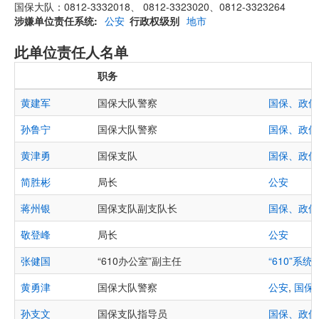
国保大队：0812-3332018、 0812-3323020、0812-3323264
涉嫌单位责任系统
公安
行政权级别
地市
此单位责任人名单
职务
黄建军
国保大队警察
国保、政保
孙鲁宁
国保大队警察
国保、政保
黄津勇
国保支队
国保、政保
简胜彬
局长
公安
蒋州银
国保支队副支队长
国保、政保
敬登峰
局长
公安
张健国
“610办公室”副主任
“610”系统
,
黄勇津
国保大队警察
公安
,
国保
孙支文
国保支队指导员
国保、政保