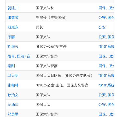
贺建川
国保支队长
国保、政保
张森荣
副局长（主管国保）
公安
,
国保
殷旭东
局长
公安
漆丽
国保支队
公安
,
国保
刘华云
“610办公室”副主任
“610”系统
,
段青, 段清 (音)
国保大队警察
国保、政保
秦刚
国保支队警察
国保、政保
邱天明
国保大队副队长 （610办副支队长）
“610”系统
,
张柏林
“610办公室”主任、国保支队警察
“610”系统
,
孙治文
国保大队
公安
,
国保
黄涌津
国保大队
公安
,
国保
邹勇军
国保大队警察
国保、政保