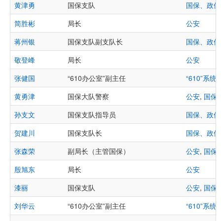
黄津勇
国保支队
国保、政保
简胜彬
局长
公安
蒋州银
国保支队副支队长
国保、政保
敬登峰
局长
公安
张健国
“610办公室”副主任
“610”系统
,
黄勇津
国保大队警察
公安
,
国保
孙支文
国保支队指导员
国保、政保
贺建川
国保支队长
国保、政保
张森荣
副局长（主管国保）
公安
,
国保
殷旭东
局长
公安
漆丽
国保支队
公安
,
国保
刘华云
“610办公室”副主任
“610”系统
,