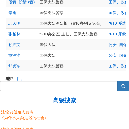
段青, 段清 (音)
国保大队警察
国保、政保
秦刚
国保支队警察
国保、政保
邱天明
国保大队副队长 （610办副支队长）
“610”系统
,
张柏林
“610办公室”主任、国保支队警察
“610”系统
,
孙治文
国保大队
公安
,
国保
黄涌津
国保大队
公安
,
国保
邹勇军
国保大队警察
国保、政保
地区
四川
搜索
高级搜索
法轮功创始人发表
《为什么人类是迷的社会》