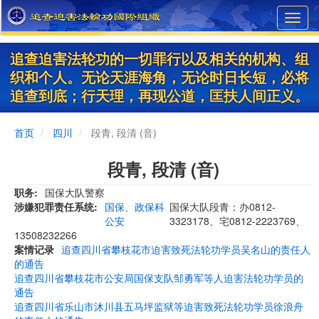
Skip
Toggl
to
navig
main
content
追查迫害法轮功的一切罪行以及相关的机构、组
织和个人。无论天涯海角，无论时日长短，必将
追查到底；行天理，再现公道，匡扶人间正义。
首页
四川
段青, 段清 (音)
段青, 段清 (音)
职务
国保大队警察
涉嫌犯罪责任系统
国保、政保科
国保大队段青：办0812-
公安
3323178、宅0812-2223769、
13508232266
案情记录
追查四川省攀枝花市迫害致死法轮功学员吴名山的责任人
的通告
追查四川省攀枝花市公安局国保支队邹勇军等人迫害法轮功学员的
通告
追查四川省乐山市沐川县五马坪监狱等迫害致死法轮功学员徐浪舟