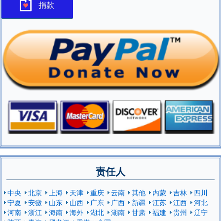
捐款
责任人
中央
北京
上海
天津
重庆
云南
其他
内蒙
吉林
四川
宁夏
安徽
山东
山西
广东
广西
新疆
江苏
江西
河北
河南
浙江
海南
海外
湖北
湖南
甘肃
福建
贵州
辽宁