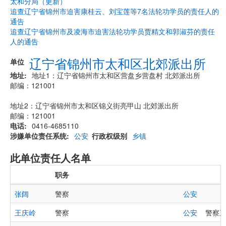
太和分局（更新）
追查辽宁省锦州市迫害康桂云、刘宝莲等7名法轮功学员的责任人的
通告
追查辽宁省锦州市及凌海市迫害法轮功学员贾精文和郭淑芬的责任
人的通告
辽宁省锦州市太和区北郊派出所
单位
地址
地址1：辽宁省锦州市太和区营盘乡营盘村 北郊派出所
邮编：121001
地址2：辽宁省锦州市太和区锦义街亮甲山 北郊派出所
邮编：121001
电话
0416-4685110
涉嫌单位责任系统
公安
行政权级别
乡镇
此单位责任人名单
职务
张阔
警察
公安
王庆岭
警察
公安
警察王庆