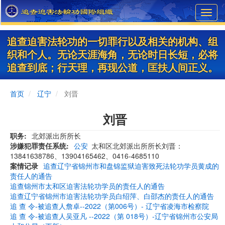
Skip
Toggl
to
navig
main
content
追查迫害法轮功的一切罪行以及相关的机构、组
织和个人。无论天涯海角，无论时日长短，必将
追查到底；行天理，再现公道，匡扶人间正义。
首页
辽宁
刘晋
刘晋
职务
北郊派出所所长
涉嫌犯罪责任系统
公安
太和区北郊派出所所长刘晋：
13841638786、13904165462、0416-4685110
案情记录
追查辽宁省锦州市和盘锦监狱迫害致死法轮功学员黄成的
责任人的通告
追查锦州市太和区迫害法轮功学员的责任人的通告
追查辽宁省锦州市迫害法轮功学员白绍萍、白邵杰的责任人的通告
追 查 令-被追查人詹卓--2022（第006号）- 辽宁省凌海市检察院
追 查 令-被追查人吴亚凡 --2022（第 018号）-辽宁省锦州市公安局