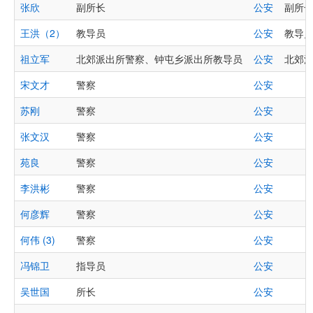
张欣
副所长
公安
副所长张
王洪（2）
教导员
公安
教导员王
祖立军
北郊派出所警察、钟屯乡派出所教导员
公安
北郊派
宋文才
警察
公安
苏刚
警察
公安
张文汉
警察
公安
苑良
警察
公安
李洪彬
警察
公安
何彦辉
警察
公安
何伟 (3)
警察
公安
冯锦卫
指导员
公安
吴世国
所长
公安