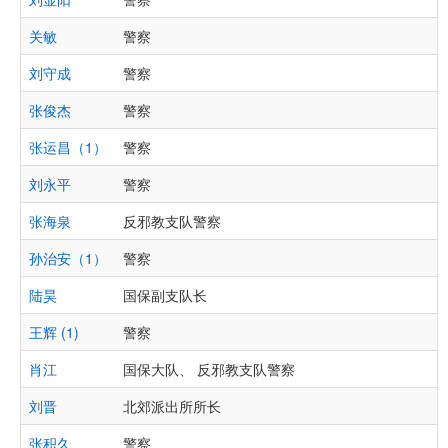
关敏
警察
刘守成
警察
张俊杰
警察
张运昌（1）
警察
刘永平
警察
张海泉
反邪教支队警察
孙治安（1）
警察
陆昊
国保副支队长
王辉 (1)
警察
肖江
国保大队、 反邪教支队警察
刘晋
北郊派出所所长
张积久
警察