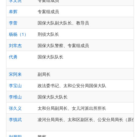
李文虎
专案组成员
皋辉
专案组成员
李蕾
国保大队副大队长、教导员
杨杨（1）
刑侦大队长
刘常杰
国保大队警察、专案组成员
代勇
国保大队队长
宋阿来
副局长
李宝山
政法委书记、太和公安分局国保大队
李维山
国保大队大队长
张久义
太和分局副局长、女儿河派出所所长
李慎武
凌河分局局长、太和区副区长、公安分局局长（原任
刘显阳
警察