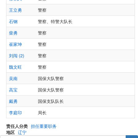
王立勇
警察
石钢
警察、特警大队长
柴勇
警察
崔家坤
警察
刘闯 (2)
警察
魏文旺
警察
吴南
国保大队警察
高宝
国保大队警察
戴勇
国保支队队长
李庭印
局长
责任人分类
担任重要职务
地区
辽宁