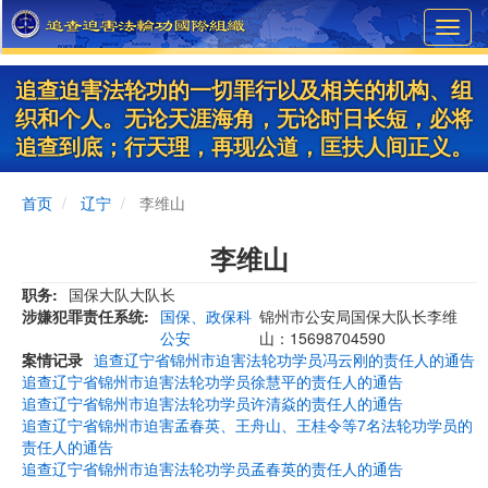
Skip
Toggl
to
navig
main
content
追查迫害法轮功的一切罪行以及相关的机构、组
织和个人。无论天涯海角，无论时日长短，必将
追查到底；行天理，再现公道，匡扶人间正义。
首页
辽宁
李维山
李维山
职务
国保大队大队长
涉嫌犯罪责任系统
国保、政保科
锦州市公安局国保大队长李维
公安
山：15698704590
案情记录
追查辽宁省锦州市迫害法轮功学员冯云刚的责任人的通告
追查辽宁省锦州市迫害法轮功学员徐慧平的责任人的通告
追查辽宁省锦州市迫害法轮功学员许清焱的责任人的通告
追查辽宁省锦州市迫害孟春英、王舟山、王桂令等7名法轮功学员的
责任人的通告
追查辽宁省锦州市迫害法轮功学员孟春英的责任人的通告