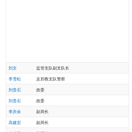
刘文
监管支队副支队长
李雪松
反邪教支队警察
刘贵石
政委
刘贵石
政委
李庆余
副局长
高建宏
副局长