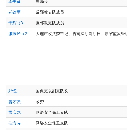
李书贤
副局长
郝铁军
反邪教支队成员
于辉（3）
反邪教支队成员
张振铎（2）
大连市政法委书记、省司法厅副厅长、原省监狱管理
郑悦
国保支队副支队长
曾才强
政委
孟庆龙
网络安全保卫支队
姜海涛
网络安全保卫支队