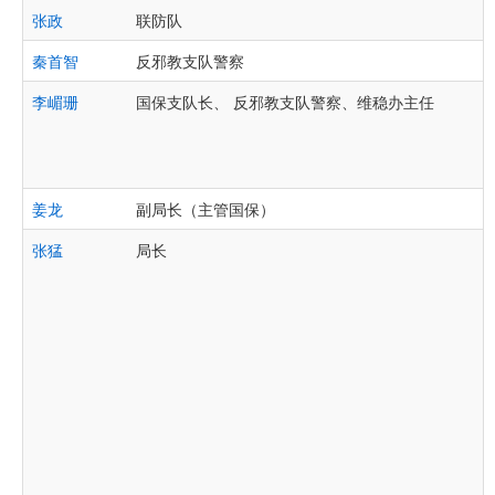
张政
联防队
秦首智
反邪教支队警察
李嵋珊
国保支队长、 反邪教支队警察、维稳办主任
姜龙
副局长（主管国保）
张猛
局长