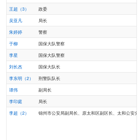
王超（3）
政委
吴亚凡
局长
朱婷婷
警察
于柳
国保大队警察
李星
国保大队警察
刘长杰
国保大队长
李东明（2）
刑警队队长
谭伟
副局长
李印庭
局长
李超（2）
锦州市公安局副局长、原太和区副区长、太和公安分