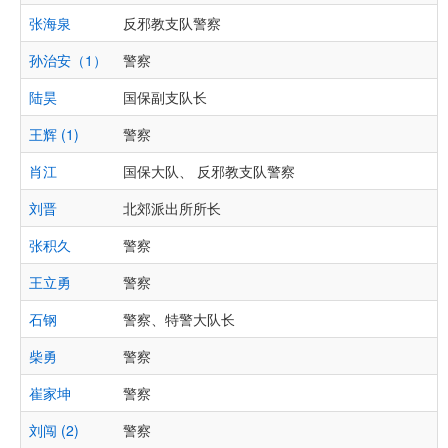
张海泉
反邪教支队警察
孙治安（1）
警察
陆昊
国保副支队长
王辉 (1)
警察
肖江
国保大队、 反邪教支队警察
刘晋
北郊派出所所长
张积久
警察
王立勇
警察
石钢
警察、特警大队长
柴勇
警察
崔家坤
警察
刘闯 (2)
警察