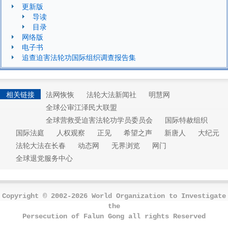
更新版
导读
目录
网络版
电子书
追查迫害法轮功国际组织调查报告集
相关链接
法网恢恢
法轮大法新闻社
明慧网
全球公审江泽民大联盟
全球营救受迫害法轮功学员委员会
国际特赦组织
国际法庭
人权观察
正见
希望之声
新唐人
大纪元
法轮大法在长春
动态网
无界浏览
网门
全球退党服务中心
Copyright © 2002-2026 World Organization to Investigate
the
Persecution of Falun Gong all rights Reserved