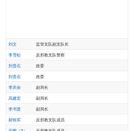
刘文
监管支队副支队长
李雪松
反邪教支队警察
刘贵石
政委
刘贵石
政委
李庆余
副局长
高建宏
副局长
李书贤
副局长
郝铁军
反邪教支队成员
于辉（3）
反邪教支队成员