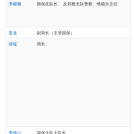
李嵋珊
国保支队长、 反邪教支队警察、维稳办主任
姜龙
副局长（主管国保）
张猛
局长
李维山
国保大队大队长