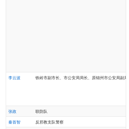
李云波
铁岭市副市长、市公安局局长、原锦州市公安局副局
张政
联防队
秦首智
反邪教支队警察