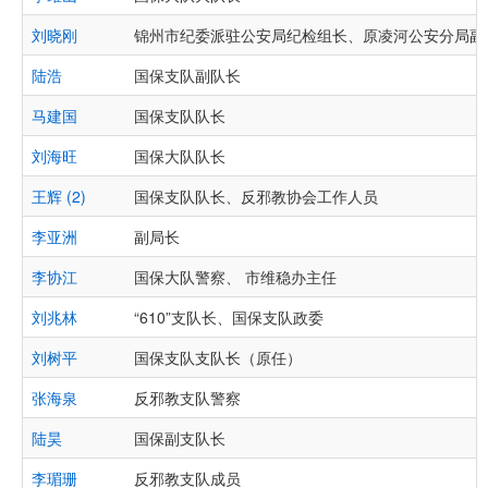
刘晓刚
锦州市纪委派驻公安局纪检组长、原凌河公安分局副
陆浩
国保支队副队长
马建国
国保支队队长
刘海旺
国保大队队长
王辉 (2)
国保支队队长、反邪教协会工作人员
李亚洲
副局长
李协江
国保大队警察、 市维稳办主任
刘兆林
“610”支队长、国保支队政委
刘树平
国保支队支队长（原任）
张海泉
反邪教支队警察
陆昊
国保副支队长
李瑂珊
反邪教支队成员