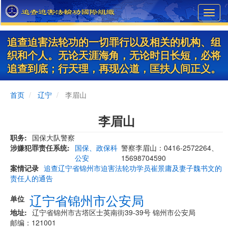
Skip
Toggl
to
navig
main
content
追查迫害法轮功的一切罪行以及相关的机构、组
织和个人。无论天涯海角，无论时日长短，必将
追查到底；行天理，再现公道，匡扶人间正义。
首页
辽宁
李眉山
李眉山
职务
国保大队警察
涉嫌犯罪责任系统
国保、政保科
警察李眉山：0416-2572264、
公安
15698704590
案情记录
追查辽宁省锦州市迫害法轮功学员崔景庸及妻子魏书文的
责任人的通告
辽宁省锦州市公安局
单位
地址
辽宁省锦州市古塔区士英南街39-39号 锦州市公安局
邮编：121001