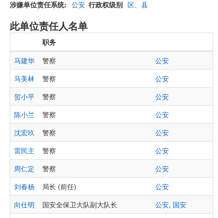
涉嫌单位责任系统
公安
行政权级别
区、县
此单位责任人名单
职务
马建华
警察
公安
马美林
警察
公安
贺小平
警察
公安
陈小兰
警察
公安
沈宏玖
警察
公安
雷民主
警察
公安
周仁定
警察
公安
刘春杨
局长 (前任)
公安
向仕明
国安全保卫大队副大队长
公安
,
国安