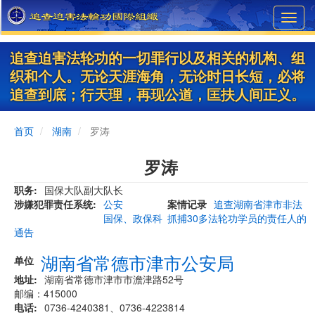
Skip
Toggl
to
navig
main
content
追查迫害法轮功的一切罪行以及相关的机构、组
织和个人。无论天涯海角，无论时日长短，必将
追查到底；行天理，再现公道，匡扶人间正义。
首页
湖南
罗涛
罗涛
职务
国保大队副大队长
涉嫌犯罪责任系统
公安
案情记录
追查湖南省津市非法
国保、政保科
抓捕30多法轮功学员的责任人的
通告
湖南省常德市津市公安局
单位
地址
湖南省常德市津市市澹津路52号
邮编：415000
电话
0736-4240381、0736-4223814