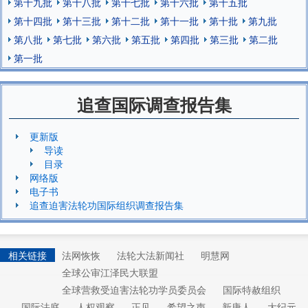
第十九批
第十八批
第十七批
第十六批
第十五批
第十四批
第十三批
第十二批
第十一批
第十批
第九批
第八批
第七批
第六批
第五批
第四批
第三批
第二批
第一批
追查国际调查报告集
更新版
导读
目录
网络版
电子书
追查迫害法轮功国际组织调查报告集
相关链接
法网恢恢
法轮大法新闻社
明慧网
全球公审江泽民大联盟
全球营救受迫害法轮功学员委员会
国际特赦组织
国际法庭
人权观察
正见
希望之声
新唐人
大纪元