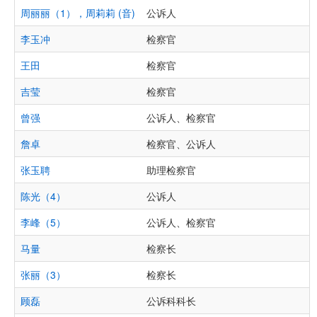
周丽丽（1），周莉莉 (音)
公诉人
李玉冲
检察官
王田
检察官
吉莹
检察官
曾强
公诉人、检察官
詹卓
检察官、公诉人
张玉聘
助理检察官
陈光（4）
公诉人
李峰（5）
公诉人、检察官
马量
检察长
张丽（3）
检察长
顾磊
公诉科科长