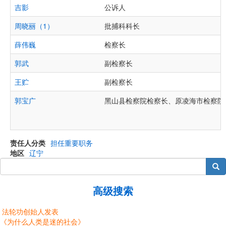
吉影
公诉人
周晓丽（1）
批捕科科长
薛伟巍
检察长
郭武
副检察长
王贮
副检察长
郭宝广
黑山县检察院检察长、原凌海市检察院
责任人分类
担任重要职务
地区
辽宁
搜索
高级搜索
法轮功创始人发表
《为什么人类是迷的社会》