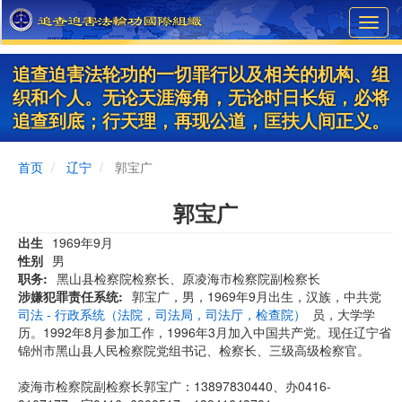
Skip
Toggl
to
navig
main
content
追查迫害法轮功的一切罪行以及相关的机构、组
织和个人。无论天涯海角，无论时日长短，必将
追查到底；行天理，再现公道，匡扶人间正义。
首页
辽宁
郭宝广
郭宝广
出生
1969年9月
性别
男
职务
黑山县检察院检察长、原凌海市检察院副检察长
涉嫌犯罪责任系统
郭宝广，男，1969年9月出生，汉族，中共党
司法 - 行政系统（法院，司法局，司法厅，检查院）
员，大学学
历。1992年8月参加工作，1996年3月加入中国共产党。现任辽宁省
锦州市黑山县人民检察院党组书记、检察长、三级高级检察官。
凌海市检察院副检察长郭宝广：13897830440、办0416-