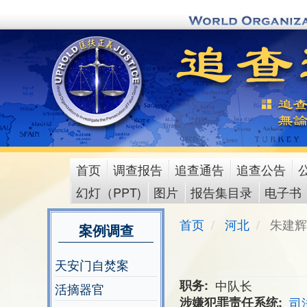
Skip
to
main
content
首页
调查报告
追查通告
追查公告
main
幻灯（PPT)
图片
报告集目录
电子书
menu
首页
河北
朱建辉
案例调查
天安门自焚案
职务
中队长
活摘器官
涉嫌犯罪责任系统
司