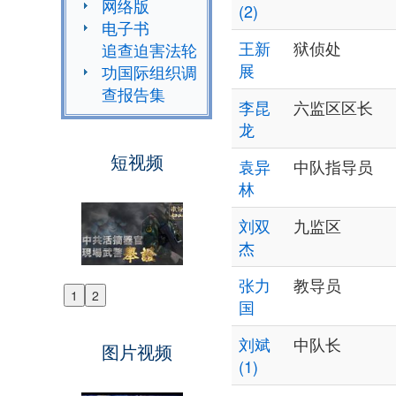
网络版
(2)
电子书
王新
狱侦处
追查迫害法轮
展
功国际组织调
查报告集
李昆
六监区区长
龙
短视频
袁异
中队指导员
林
刘双
九监区
杰
张力
教导员
1
2
Previous
国
Next
刘斌
中队长
图片视频
(1)