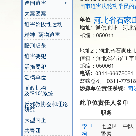
跨国迫害
国市迫害法轮功学员的
大案要案
河北省石家
单位
迫害阶段性运动
地址
通信地址：河北
精神, 药物迫害
邮编：050011
酷刑虐杀
地址2：河北省石家庄
迫害要犯
信箱：河北省石家庄市1
邮编：050061
活摘要犯
电话
0311-66678081
活摘单位
监狱总机：0311-775181
党政机构
涉嫌单位责任系统
司
及“610”系统
此单位责任人名单
反邪教协会和理论
研究
职务
大型国企
李卫
七监区一中队
共青团
柯
警察