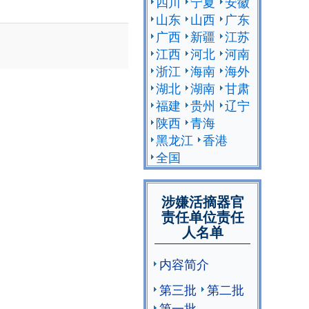
四川
宁夏
安徽
山东
山西
广东
广西
新疆
江苏
江西
河北
河南
浙江
海南
海外
湖北
湖南
甘肃
福建
贵州
辽宁
陕西
青海
黑龙江
香港
全国
涉嫌活摘器官
责任单位责任
人名单
内容简介
第三批
第二批
第一批