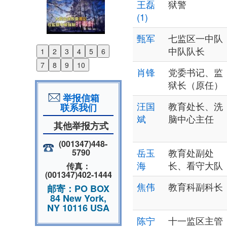
王磊
狱警
(1)
甄军
七监区一中队
中队队长
1
2
3
4
5
6
Previous
7
8
9
10
Next
肖锋
党委书记、监
狱长（原任）
举报信箱
汪国
教育处长、洗
联系我们
斌
脑中心主任
其他举报方式
(001347)448-
岳玉
教育处副处
5790
海
长、看守大队
传真：
(001347)402-1444
焦伟
教育科副科长
邮寄：PO BOX
84 New York,
NY 10116 USA
陈宁
十一监区主管