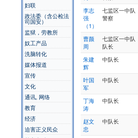
妇联
李志
七监区一中队
政法委（含公检法
强
警察
司国安）
（1）
监狱，劳教所
曹颜
七监区一中队
奴工产品
周
队长
洗脑转化
朱建
中队长
媒体报道
辉
宣传
叶国
中队长
文化
军
通讯, 网络
丁海
中队长
教育
涛
经济
赵文
中队长
忠
迫害正义民众