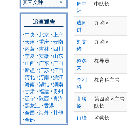
其它文种
周中
中队长
社
追查通告
成同
九监区
进
中央
北京
上海
天津
重庆
云南
刘文
九监区
内蒙
吉林
四川
绪
宁夏
安徽
山东
赵冬
教导员
山西
广东
广西
来
新疆
江苏
江西
河北
河南
浙江
李利
教育科主管
海南
湖北
湖南
科
甘肃
福建
贵州
辽宁
陕西
青海
高峻
第四监区主管
黑龙江
香港
岭
队长
全国
海外
其他
肖峰
监狱长
全部