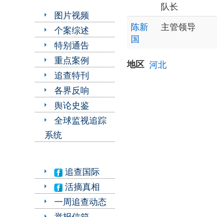
队长
图片视频
陈新
主管领导
个案综述
国
特别通告
重点案例
地区
河北
追查特刊
各界反响
舆论史鉴
全球监视追踪
系统
追查国际
活摘真相
一周追查动态
举报信箱