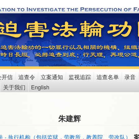
公开信
追查令
立案通知
监视追踪
追查名单
录音
关于我们
English
朱建辉
法 - 执行机构（包括监狱，劳教所，教养院、劳改队）