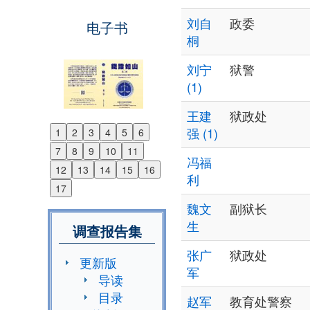
刘自
政委
电子书
桐
刘宁
狱警
(1)
王建
狱政处
强 (1)
1
2
3
4
5
6
Previous
7
8
9
10
11
Next
冯福
12
13
14
15
16
利
17
魏文
副狱长
生
调查报告集
张广
狱政处
更新版
军
导读
目录
赵军
教育处警察