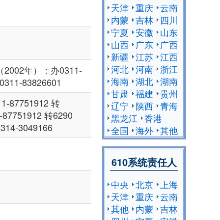
天津
重庆
云南
内蒙
吉林
四川
宁夏
安徽
山东
山西
广东
广西
新疆
江苏
江西
河北
河南
浙江
002年）：办0311-
海南
湖北
湖南
311-83826601
甘肃
福建
贵州
-87751912 转
辽宁
陕西
青海
-87751912 转6290
黑龙江
香港
4-3049166
全国
海外
其他
610系统责任人
中央
北京
上海
天津
重庆
云南
其他
内蒙
吉林