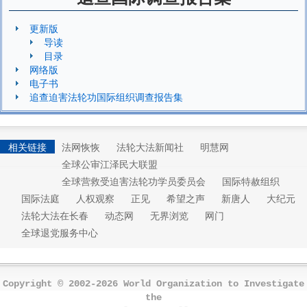
更新版
导读
目录
网络版
电子书
追查迫害法轮功国际组织调查报告集
相关链接
法网恢恢
法轮大法新闻社
明慧网
全球公审江泽民大联盟
全球营救受迫害法轮功学员委员会
国际特赦组织
国际法庭
人权观察
正见
希望之声
新唐人
大纪元
法轮大法在长春
动态网
无界浏览
网门
全球退党服务中心
Copyright © 2002-2026 World Organization to Investigate
the