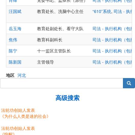
肖锋
党委书记、监狱长（原任）
司法 - 执行机构（
汪国斌
教育处长、洗脑中心主任
“610”系统
,
司法 - 
岳玉海
教育处副处长、看守大队
司法 - 执行机构（
焦伟
教育科副科长
司法 - 执行机构（
陈宁
十一监区主管队长
司法 - 执行机构（
陈新国
主管领导
司法 - 执行机构（
地区
河北
搜索
高级搜索
法轮功创始人发表
《为什么人类是迷的社会》
法轮功创始人发表
《惊醒》