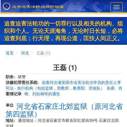
Skip
Toggl
to
navig
main
content
追查迫害法轮功的一切罪行以及相关的机构、组
织和个人。无论天涯海角，无论时日长短，必将
追查到底；行天理，再现公道，匡扶人间正义。
首页
河北
王磊 (1)
王磊 (1)
职务
狱警
涉嫌犯罪责任系统
追查河北省安国市迫害法轮功学员的责任人李
司法 - 执行机构（包括监狱，劳教所，教养院、劳改队）
东甫、肖
案情记录
锋、刘自桐等的通告
河北省石家庄北郊监狱（原河北省
单位
第四监狱）
地址
通信地址：河北省石家庄市桥东区红星街39号 石家庄北郊
监狱