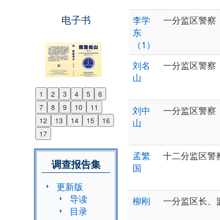
电子书
李学
一分监区警察
东
（1）
刘名
一分监区警察
山
1
2
3
4
5
6
Previous
7
8
9
10
11
刘中
一分监区警察
Next
12
13
14
15
16
山
17
孟繁
十二分监区警
调查报告集
国
更新版
导读
柳刚
一分监区长、
目录