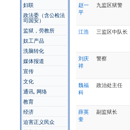
妇联
赵一
九监区狱警
平
政法委（含公检法
司国安）
监狱，劳教所
江浩
三监区中队长
奴工产品
洗脑转化
刘庆
警察
媒体报道
祥
宣传
文化
魏福
政治处主任
通讯, 网络
科
教育
经济
薛英
副监狱长
奎
迫害正义民众