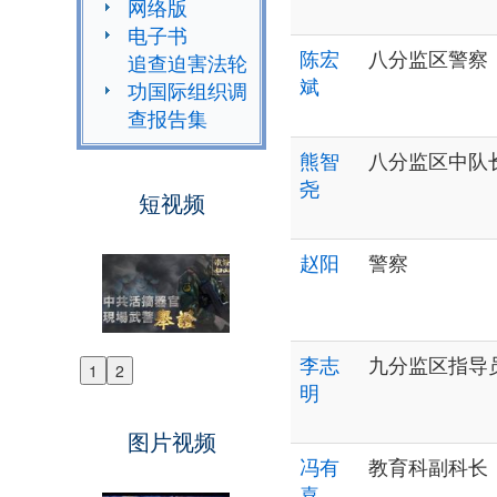
网络版
电子书
陈宏
八分监区警察
追查迫害法轮
斌
功国际组织调
查报告集
熊智
八分监区中队
尧
短视频
赵阳
警察
李志
九分监区指导
1
2
Previous
明
Next
图片视频
冯有
教育科副科长
喜