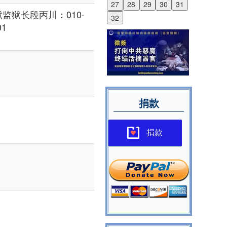
27
28
29
30
31
监狱长段丙川：010-
32
01
捐款
捐款