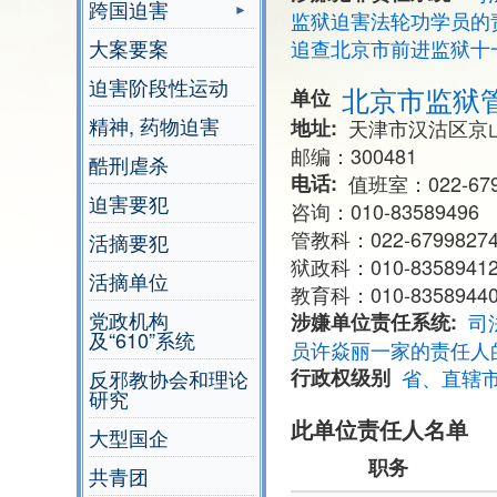
跨国迫害
监狱迫害法轮功学员的
大案要案
追查北京市前进监狱十
迫害阶段性运动
北京市监狱
单位
精神, 药物迫害
地址
天津市汉沽区京山
邮编：300481
酷刑虐杀
电话
值班室：022-679
迫害要犯
咨询：010-83589496
管教科：022-6799827
活摘要犯
狱政科：010-83589412
活摘单位
教育科：010-8358944
党政机构
涉嫌单位责任系统
司
及“610”系统
员许焱丽一家的责任人
行政权级别
省、直辖
反邪教协会和理论
研究
此单位责任人名单
大型国企
职务
共青团