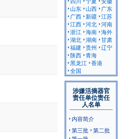
四川
宁夏
安徽
山东
山西
广东
广西
新疆
江苏
江西
河北
河南
浙江
海南
海外
湖北
湖南
甘肃
福建
贵州
辽宁
陕西
青海
黑龙江
香港
全国
涉嫌活摘器官
责任单位责任
人名单
内容简介
第三批
第二批
第一批