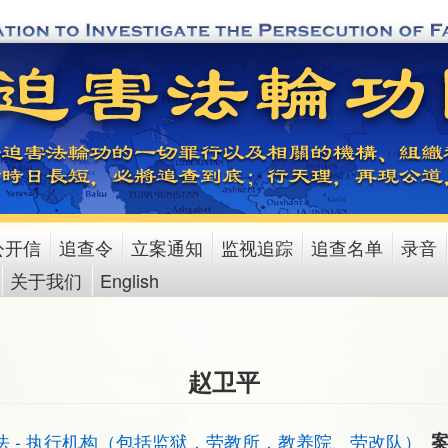
公开信
追查令
立案通知
监视追踪
追查名单
录音
关于我们
English
赵卫平
法 - 执行机构（包括监狱，劳教所，教养院、劳改队）