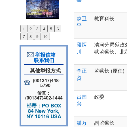
赵卫
教育科长
平
1
2
3
4
5
6
Previous
7
8
9
10
Next
段炳
清河分局狱政
川
狱监狱长、北
举报信箱
联系我们
其他举报方式
李正
监狱长 (原任)
贤
(001347)448-
5790
传真：
吕国
政委
(001347)402-1444
兴
邮寄：PO BOX
84 New York,
NY 10116 USA
潘万
副监狱长