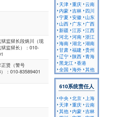
天津
重庆
云南
内蒙
吉林
四川
宁夏
安徽
山东
山西
广东
广西
新疆
江苏
江西
河北
河南
浙江
监狱监狱长段炳川（现
海南
湖北
湖南
狱监狱长）：010-
甘肃
福建
贵州
01
辽宁
陕西
青海
黑龙江
香港
李正贤（警号
全国
海外
其他
3）：010-83589401
610系统责任人
中央
北京
上海
天津
重庆
云南
其他
内蒙
吉林