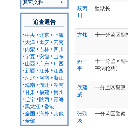
其它文种
段丙
监狱长
川
追查通告
方炜
十一分监区副
中央
北京
上海
天津
重庆
云南
内蒙
吉林
四川
宁夏
安徽
山东
姚一
十一分监区副
山西
广东
广西
平
害法轮功）
新疆
江苏
江西
河北
河南
浙江
海南
湖北
湖南
侯建
一分监区警察
甘肃
福建
贵州
威
辽宁
陕西
青海
黑龙江
香港
全国
海外
其他
张劲
一分监区警察
全部
淞