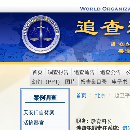
Skip
to
main
content
首页
调查报告
追查通告
追查公告
main
幻灯（PPT)
图片
报告集目录
电子书
menu
首页
北京
赵卫平
案例调查
天安门自焚案
职务
教育科长
活摘器官
涉嫌犯罪责任系统
司