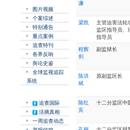
谦
图片视频
个案综述
梁凯
主管迫害法轮
特别通告
监区指导员、
重点案例
指导员
追查特刊
程辉
副监狱长
各界反响
剑
舆论史鉴
全球监视追踪
陈洪
原副监区长
系统
斌
陈红
十二分监区中
追查国际
宾
活摘真相
一周追查动态
孔丽
十二分监区狱
举报信箱