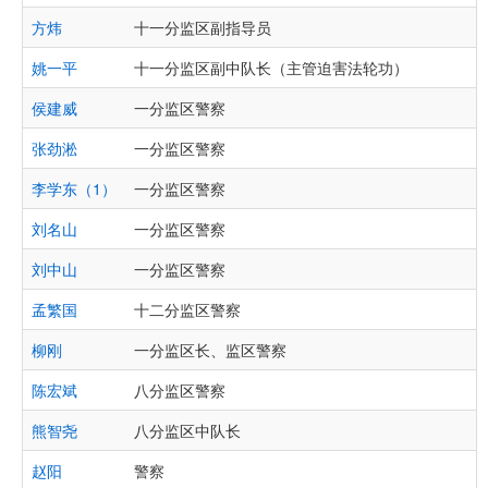
方炜
十一分监区副指导员
姚一平
十一分监区副中队长（主管迫害法轮功）
侯建威
一分监区警察
张劲淞
一分监区警察
李学东（1）
一分监区警察
刘名山
一分监区警察
刘中山
一分监区警察
孟繁国
十二分监区警察
柳刚
一分监区长、监区警察
陈宏斌
八分监区警察
熊智尧
八分监区中队长
赵阳
警察