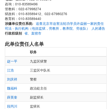
咨询：010-83589496
管教科：022-67998274
狱政科：010-83589412、022-67980276
教育科：010-83589440
涉嫌单位责任系统
追查北京市迫害法轮功学员许焱丽一家的责任
司法 - 执行机构（包括监狱，劳教所，教养院、劳改队）
人的通告
行政权级别
省、直辖市
此单位责任人名单
职务
赵一平
九监区狱警
江浩
三监区中队长
刘庆祥
警察
魏福科
政治处主任
薛英奎
副监狱长
段丙川
监狱长