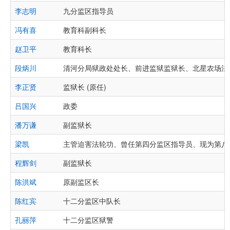
李志明
九分监区指导员
冯有喜
教育科副科长
赵卫平
教育科长
段炳川
清河分局狱政处处长、前进监狱监狱长、北星农场法
李正贤
监狱长 (原任)
吕国兴
政委
潘万谦
副监狱长
梁凯
主管迫害法轮功、曾任第四分监区指导员、现为第八
程辉剑
副监狱长
陈洪斌
原副监区长
陈红宾
十二分监区中队长
孔丽萍
十二分监区狱警