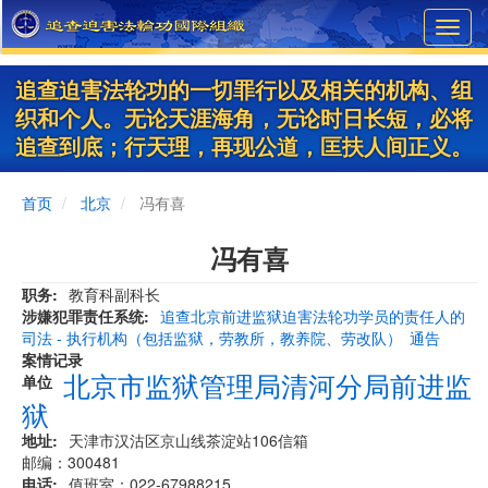
Skip
Toggl
to
navig
main
content
追查迫害法轮功的一切罪行以及相关的机构、组
织和个人。无论天涯海角，无论时日长短，必将
追查到底；行天理，再现公道，匡扶人间正义。
首页
北京
冯有喜
冯有喜
职务
教育科副科长
涉嫌犯罪责任系统
追查北京前进监狱迫害法轮功学员的责任人的
司法 - 执行机构（包括监狱，劳教所，教养院、劳改队）
通告
案情记录
北京市监狱管理局清河分局前进监
单位
狱
地址
天津市汉沽区京山线茶淀站106信箱
邮编：300481
电话
值班室：022-67988215