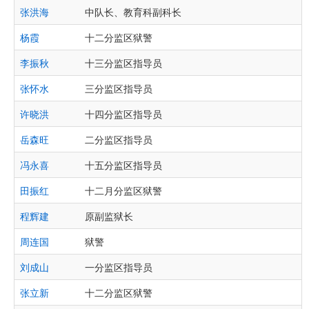
张洪海
中队长、教育科副科长
杨霞
十二分监区狱警
李振秋
十三分监区指导员
张怀水
三分监区指导员
许晓洪
十四分监区指导员
岳森旺
二分监区指导员
冯永喜
十五分监区指导员
田振红
十二月分监区狱警
程辉建
原副监狱长
周连国
狱警
刘成山
一分监区指导员
张立新
十二分监区狱警