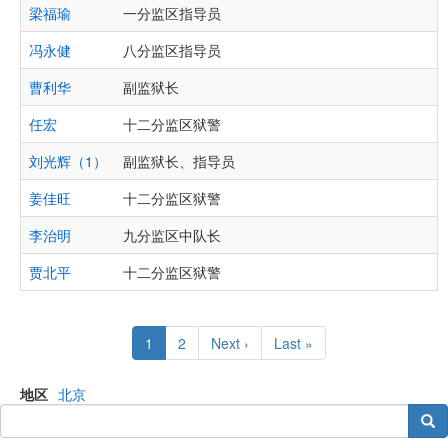
梁福瑜
一分监区指导员
冯永健
八分监区指导员
曹利华
副监狱长
任宏
十二分监区狱警
刘光辉（1）
副监狱长、指导员
姜佳旺
十二分监区狱警
李治明
九分监区中队长
贾北平
十二分监区狱警
Pagination
Current
1
Page
2
Next
Next ›
Last
Last »
page
page
page
地区
北京
搜索