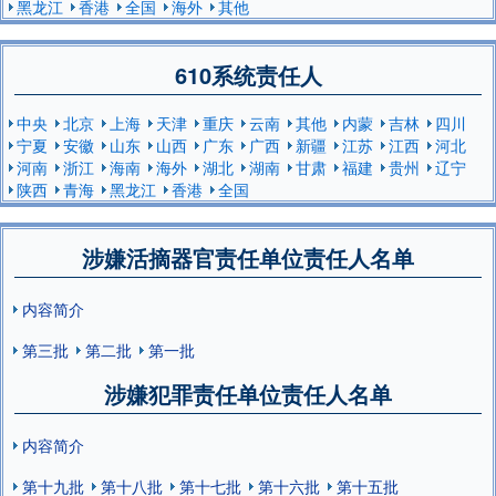
黑龙江
香港
全国
海外
其他
610系统责任人
中央
北京
上海
天津
重庆
云南
其他
内蒙
吉林
四川
宁夏
安徽
山东
山西
广东
广西
新疆
江苏
江西
河北
河南
浙江
海南
海外
湖北
湖南
甘肃
福建
贵州
辽宁
陕西
青海
黑龙江
香港
全国
涉嫌活摘器官责任单位责任人名单
内容简介
第三批
第二批
第一批
涉嫌犯罪责任单位责任人名单
内容简介
第十九批
第十八批
第十七批
第十六批
第十五批