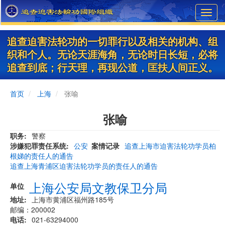
Skip
Toggl
to
navig
main
content
追查迫害法轮功的一切罪行以及相关的机构、组
织和个人。无论天涯海角，无论时日长短，必将
追查到底；行天理，再现公道，匡扶人间正义。
首页
上海
张喻
张喻
职务
警察
涉嫌犯罪责任系统
公安
案情记录
追查上海市迫害法轮功学员柏
根娣的责任人的通告
追查上海青浦区迫害法轮功学员的责任人的通告
上海公安局文教保卫分局
单位
地址
上海市黄浦区福州路185号
邮编：200002
电话
021-63294000