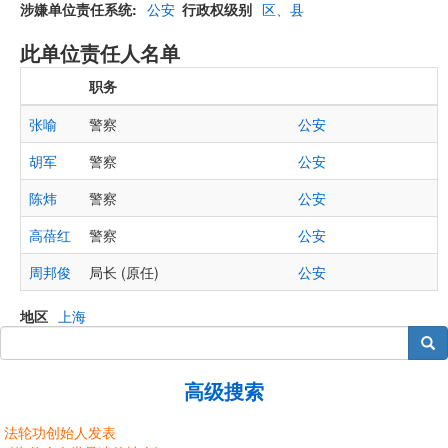
涉嫌单位责任系统
公安
行政权级别
区、县
此单位责任人名单
职务
张喻
警察
公安
胡军
警察
公安
陈炜
警察
公安
高蓓红
警察
公安
周邦俊
局长 (原任)
公安
地区
上海
搜索
高级搜索
法轮功创始人发表