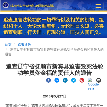
Skip
Toggl
to
navig
main
content
追查迫害法轮功的一切罪行以及相关的机构、组
织和个人。无论天涯海角，无论时日长短，必将
追查到底；行天理，再现公道，匡扶人间正义。
首页
追查通告
追查辽宁省抚顺市新宾县迫害致死法轮功学员佟金福的责任人的
通告
追查辽宁省抚顺市新宾县迫害致死法轮
功学员佟金福的责任人的通告
2010年5月27日
“追查国际”全称为“追查迫害法轮功国际组织”，成立于二零零三年一