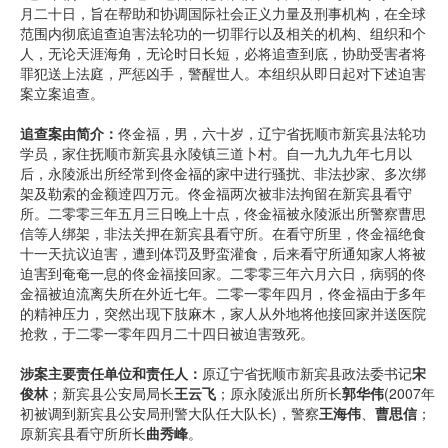
月二十日，旨在帮助和协调国际社会正义力量及刑事机构，在全球
范围内彻底追查迫害法轮功的一切罪行以及相关的机构、组织和个
人，无论天涯海角，无论时日长短，必将追查到底，协助受害者将
罪犯送上法庭，严惩凶手，警醒世人。本组织从即日起对下述迫害
案立案追查。
追查案由简介：
佟金福，男，六十岁，辽宁省抚顺市新宾县法轮功
学员，家住抚顺市新宾县永陵镇三道卜村。自一九九九年七月以
后，永陵派出所经常到佟金福的家中进行骚扰、非法抄家、多次绑
架及勒索的金额逹四万元。佟金福两次被非法拘留在新宾县看守
所。二零零三年五月三日晚上十点，佟金福被永陵派出所警察曹思
信等人绑架，非法关押在新宾县看守所。在看守所里，佟金福绝食
十一天抗议迫害，遭到体罚及野蛮灌食，后来看守所通知家人将被
迫害到奄奄一息的佟金福接回家。二零零三年六月六日，病弱的佟
金福被迫流离失所在外近七年。二零一零年四月，佟金福由于多年
的精神压力，突然出现下肢麻木，家人从外地将他接回家并送医院
抢救，于二零一零年四月二十四日被迫害致死。
涉案主要责任单位和责任人：
原辽宁省抚顺市新宾县政法委书记
宋
俊林
；新宾县公安局局长
王云飞
；原永陵派出所所长
郭华伟
(2007年
初被调到新宾县公安局刑警大队任大队长)，警察
王海伟
、
曹思信
；
原新宾县看守所所长
曲秀峰
。