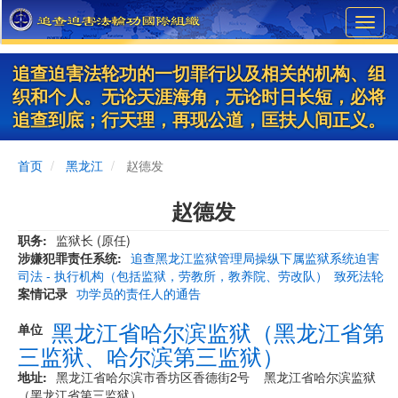
Skip
Toggl
to
navig
main
content
追查迫害法轮功的一切罪行以及相关的机构、组
织和个人。无论天涯海角，无论时日长短，必将
追查到底；行天理，再现公道，匡扶人间正义。
首页
黑龙江
赵德发
赵德发
职务
监狱长 (原任)
涉嫌犯罪责任系统
追查黑龙江监狱管理局操纵下属监狱系统迫害
司法 - 执行机构（包括监狱，劳教所，教养院、劳改队）
致死法轮
案情记录
功学员的责任人的通告
黑龙江省哈尔滨监狱（黑龙江省第
单位
三监狱、哈尔滨第三监狱）
地址
黑龙江省哈尔滨市香坊区香德街2号 黑龙江省哈尔滨监狱
（黑龙江省第三监狱）