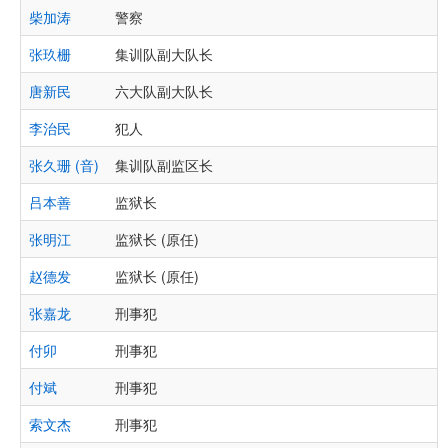
柴加涛
警察
张玖栅
集训队副大队长
唐新民
六大队副大队长
李治民
犯人
张久珊 (音)
集训队副监区长
吕本善
监狱长
张明江
监狱长 (原任)
赵德发
监狱长 (原任)
张嘉龙
刑事犯
付卯
刑事犯
付斌
刑事犯
索文杰
刑事犯