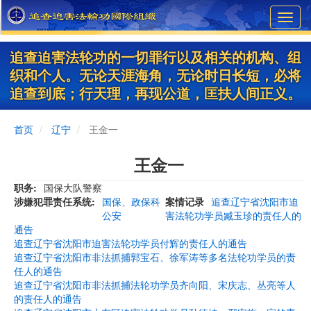
Skip
Toggl
to
navig
main
content
追查迫害法轮功的一切罪行以及相关的机构、组
织和个人。无论天涯海角，无论时日长短，必将
追查到底；行天理，再现公道，匡扶人间正义。
首页
辽宁
王金一
王金一
职务
国保大队警察
涉嫌犯罪责任系统
国保、政保科
案情记录
追查辽宁省沈阳市迫
公安
害法轮功学员臧玉珍的责任人的
通告
追查辽宁省沈阳市迫害法轮功学员付辉的责任人的通告
追查辽宁省沈阳市非法抓捕郭宝石、徐军涛等多名法轮功学员的责
任人的通告
追查辽宁省沈阳市非法抓捕法轮功学员齐向阳、宋庆志、丛亮等人
的责任人的通告