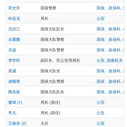
郑允学
国保警察
国保、政保科
,
公
朴昌龙
局长
公安
沈洪江
国保大队队长
国保、政保科
,
公
岳耀鹏
国保大队警察
国保、政保科
,
公
关超
国保大队警察
国保、政保科
,
公
李学民
副区长、区公安局局长
公安
,
国家机关
黄威
国保大队长
国保、政保科
,
公
谢顺青
国保大队警察
国保、政保科
,
公
陶东新
国保大队队长
国保、政保科
,
公
董斌 (1)
局长 (原任)
公安
李凡
局长 (原任)
公安
王晓东 (2)
主任
公安