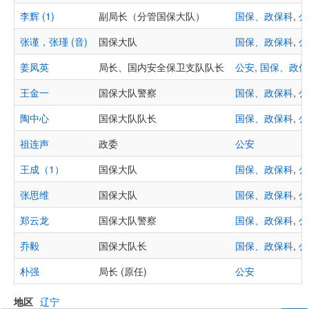
李辉 (1)
副局长（分管国保大队）
国保、政保科
,
公
张谨，张瑾 (音)
国保大队
国保、政保科
,
公
姜凤英
局长、国内安全保卫支队队长
公安
,
国保、政保
王金一
国保大队警察
国保、政保科
,
公
陶中心
国保大队队长
国保、政保科
,
公
祖连声
政委
公安
王成（1）
国保大队
国保、政保科
,
公
张思维
国保大队
国保、政保科
,
公
郑云龙
国保大队警察
国保、政保科
,
公
乔毅
国保大队长
国保、政保科
,
公
朴强
局长 (原任)
公安
地区
辽宁