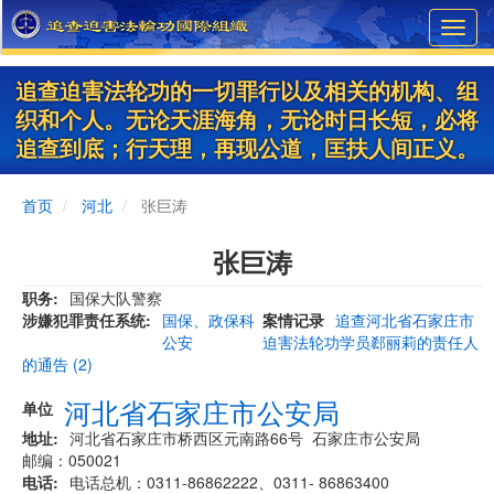
Skip
Toggl
to
navig
main
content
追查迫害法轮功的一切罪行以及相关的机构、组
织和个人。无论天涯海角，无论时日长短，必将
追查到底；行天理，再现公道，匡扶人间正义。
首页
河北
张巨涛
张巨涛
职务
国保大队警察
涉嫌犯罪责任系统
国保、政保科
案情记录
追查河北省石家庄市
公安
迫害法轮功学员郄丽莉的责任人
的通告 (2)
河北省石家庄市公安局
单位
地址
河北省石家庄市桥西区元南路66号 石家庄市公安局
邮编：050021
电话
电话总机：0311-86862222、0311- 86863400