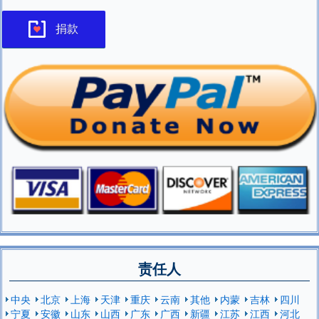
捐款
责任人
中央
北京
上海
天津
重庆
云南
其他
内蒙
吉林
四川
宁夏
安徽
山东
山西
广东
广西
新疆
江苏
江西
河北