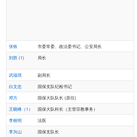
张铁
市委常委、政法委书记、公安局长
刘胜 (1)
局长
武瑞琪
副局长
白文忠
国保支队纪检书记
邓方
国保大队队长 (原任)
王晓峰（1）
国保大队科长（主管宗教事务）
李根明
法医
李兴山
国保支队长