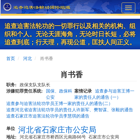
Skip
Toggl
to
navig
main
content
追查迫害法轮功的一切罪行以及相关的机构、组
织和个人。无论天涯海角，无论时日长短，必将
追查到底；行天理，再现公道，匡扶人间正义。
首页
河北
肖书香
肖书香
职务
政保支队支队长
涉嫌犯罪责任系统
国保、政保科
案情记录
追查参与迫害王博一
公安
家的责任人的通告 (一）
追查参与迫害法轮功学员王博一家的责任人的通告(二）
追查河北省迫害法轮功学员的责任人许新军、樊智谋、张毅的通告
追查石家庄市迫害法轮功学员李慧琪的通告
河北省石家庄市公安局
单位
地址
河北省石家庄市桥西区元南路66号 石家庄市公安局