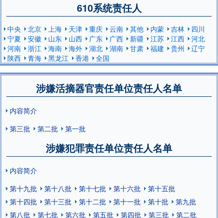
610系统责任人
中央
北京
上海
天津
重庆
云南
其他
内蒙
吉林
四川
宁夏
安徽
山东
山西
广东
广西
新疆
江苏
江西
河北
河南
浙江
海南
海外
湖北
湖南
甘肃
福建
贵州
辽宁
陕西
青海
黑龙江
香港
全国
涉嫌活摘器官责任单位责任人名单
内容简介
第三批
第二批
第一批
涉嫌犯罪责任单位责任人名单
内容简介
第十九批
第十八批
第十七批
第十六批
第十五批
第十四批
第十三批
第十二批
第十一批
第十批
第九批
第八批
第七批
第六批
第五批
第四批
第三批
第二批