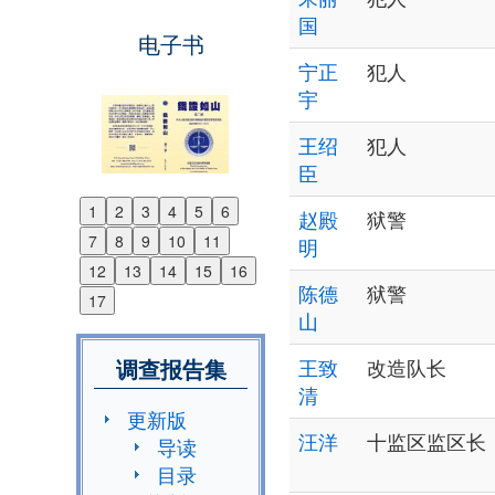
国
电子书
宁正
犯人
宇
王绍
犯人
臣
1
2
3
4
5
6
赵殿
狱警
Previous
7
8
9
10
11
明
Next
12
13
14
15
16
陈德
狱警
17
山
调查报告集
王致
改造队长
清
更新版
汪洋
十监区监区长
导读
目录