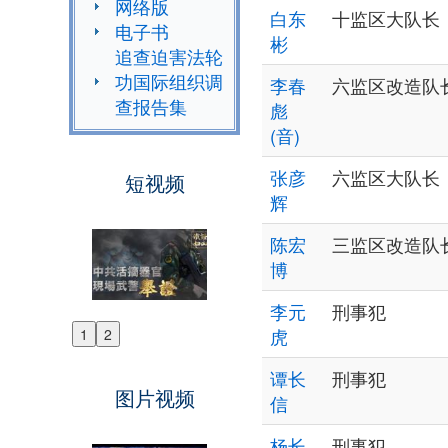
网络版
白东
十监区大队长
电子书
彬
追查迫害法轮
功国际组织调
李春
六监区改造队
查报告集
彪
(音)
张彦
六监区大队长
短视频
辉
陈宏
三监区改造队
博
李元
刑事犯
虎
1
2
Previous
Next
谭长
刑事犯
图片视频
信
杨长
刑事犯