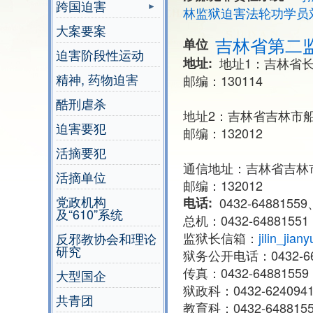
跨国迫害
林监狱迫害法轮功学员
大案要案
吉林省第二
单位
迫害阶段性运动
地址
地址1：吉林省长
精神, 药物迫害
邮编：130114
酷刑虐杀
地址2：吉林省吉林市船
迫害要犯
邮编：132012
活摘要犯
通信地址：吉林省吉林
活摘单位
邮编：132012
党政机构
电话
0432-64881559
及“610”系统
总机：0432-6488155
监狱长信箱：
jilin_jia
反邪教协会和理论
研究
狱务公开电话：0432-66
传真：0432-64881559
大型国企
狱政科：0432-624094
共青团
教育科：0432-648815