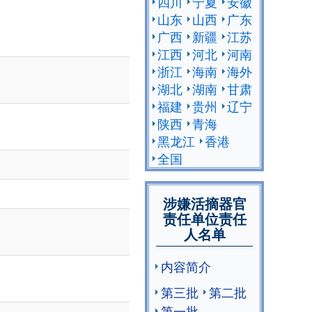
四川
宁夏
安徽
山东
山西
广东
广西
新疆
江苏
江西
河北
河南
浙江
海南
海外
湖北
湖南
甘肃
福建
贵州
辽宁
陕西
青海
黑龙江
香港
全国
涉嫌活摘器官
责任单位责任
人名单
内容简介
第三批
第二批
第一批