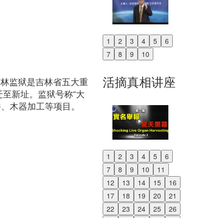
1
2
3
4
5
6
Previous
7
8
9
10
Next
活摘真相讲座
吉林监狱是吉林省五大重
迁至新址。监狱号称“大
件、木器加工等项目。
1
2
3
4
5
6
Previous
7
8
9
10
11
Next
12
13
14
15
16
17
18
19
20
21
22
23
24
25
26