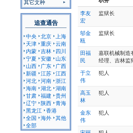
职务
其它文种
李友
监狱长
宏
追查通告
邬金
监狱长
中央
北京
上海
瓯
天津
重庆
云南
内蒙
吉林
四川
田福
嘉联机械制造
宁夏
安徽
山东
民
经理、吉林监
山西
广东
广西
于立
犯人
新疆
江苏
江西
伟
河北
河南
浙江
海南
湖北
湖南
高玉
犯人
甘肃
福建
贵州
林
辽宁
陕西
青海
黑龙江
香港
金东
犯人
全国
海外
其他
伟
全部
宋丽
犯人