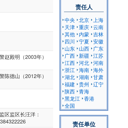
责任人
中央
北京
上海
天津
重庆
云南
其他
内蒙
吉林
四川
宁夏
安徽
山东
山西
广东
广西
新疆
江苏
警赵殿明（2003年）
江西
河北
河南
浙江
海南
海外
警陈德山（2012年）
湖北
湖南
甘肃
福建
贵州
辽宁
陕西
青海
黑龙江
香港
全国
监区监区长汪洋：
384322226
责任单位