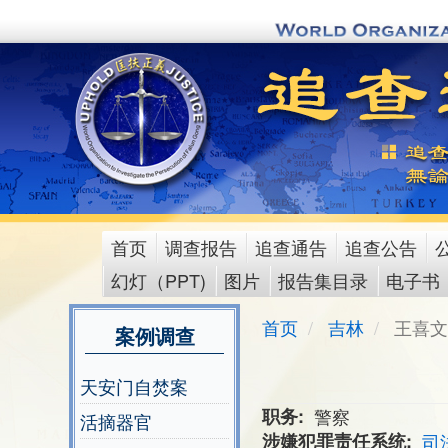
Skip
to
main
content
首页
调查报告
追查通告
追查公告
main
幻灯（PPT)
图片
报告集目录
电子书
menu
首页
吉林
王喜文
案例调查
天安门自焚案
职务
警察
活摘器官
涉嫌犯罪责任系统
司