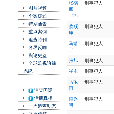
张德
刑事犯人
图片视频
军
（2）
个案综述
特别通告
蔡顺
刑事犯人
重点案例
坤
追查特刊
马靖
刑事犯人
各界反响
宇
舆论史鉴
张旭
刑事犯人
全球监视追踪
系统
崔永
刑事犯人
马敬
刑事犯人
雨
追查国际
活摘真相
梁兴
刑事犯人
明
一周追查动态
举报信箱