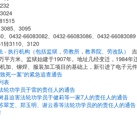
232
3024
1515
085、3095
、0432-66083082、0432-66083086、0432-66083089
51转3110、3120
法 - 执行机构（包括监狱，劳教所，教养院、劳改队）
万平方米。监狱始建于1907年。地址几经变迁，1984年
的机加、铆焊、服装加工项目的基础上，新引进了电子元
害致死一案”的紧急追查通告
列表
法轮功学员于雷的责任人的通告
树县迫害法轮功学员于健莉等一家7人的责任人的通告
苏翠芝、郑玉明、谢云香等法轮功学员的的责任人的通告
市