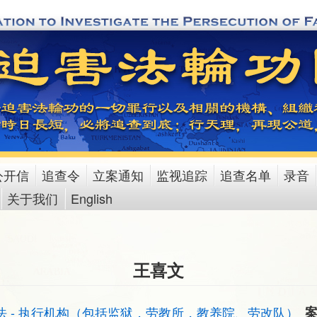
公开信
追查令
立案通知
监视追踪
追查名单
录音
关于我们
English
王喜文
法 - 执行机构（包括监狱，劳教所，教养院、劳改队）