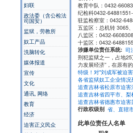
妇联
教育中队：0432-66083
纪检科0432-64881551-
政法委（含公检法
驻监检察室：0432-6488
司国安）
五监区：总机转 3065、3
监狱，劳教所
八监区：0432-66083080
奴工产品
十监区：0432-648815
涉嫌单位责任系统
司
洗脑转化
刑犯监狱之一，占地25
媒体报道
力发展经济”，在原有
特级！对"刘成军被迫
宣传
各省监狱奴工企业情况
文化
追查吉林省松原市迫害
通讯, 网络
追查吉林省四平市、梨
追查吉林省德惠市迫害
教育
行政权级别
省、直辖
经济
此单位责任人名单
迫害正义民众