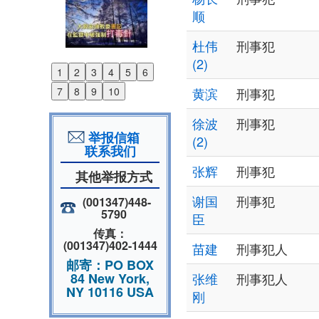
顺
杜伟
刑事犯
(2)
1
2
3
4
5
6
Previous
7
8
9
10
黄滨
刑事犯
Next
徐波
刑事犯
举报信箱
(2)
联系我们
张辉
刑事犯
其他举报方式
谢国
刑事犯
(001347)448-
5790
臣
传真：
(001347)402-1444
苗建
刑事犯人
邮寄：PO BOX
84 New York,
张维
刑事犯人
NY 10116 USA
刚