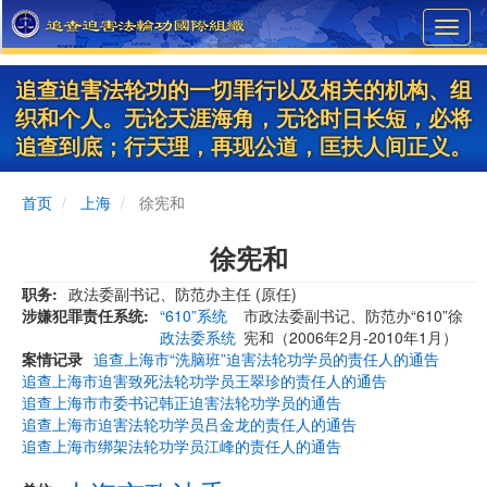
Skip
Toggl
to
navig
main
content
追查迫害法轮功的一切罪行以及相关的机构、组
织和个人。无论天涯海角，无论时日长短，必将
追查到底；行天理，再现公道，匡扶人间正义。
首页
上海
徐宪和
徐宪和
职务
政法委副书记、防范办主任 (原任)
涉嫌犯罪责任系统
“610”系统
市政法委副书记、防范办“610”徐
政法委系统
宪和（2006年2月-2010年1月）
案情记录
追查上海市“洗脑班”迫害法轮功学员的责任人的通告
追查上海市迫害致死法轮功学员王翠珍的责任人的通告
追查上海市市委书记韩正迫害法轮功学员的通告
追查上海市迫害法轮功学员吕金龙的责任人的通告
追查上海市绑架法轮功学员江峰的责任人的通告