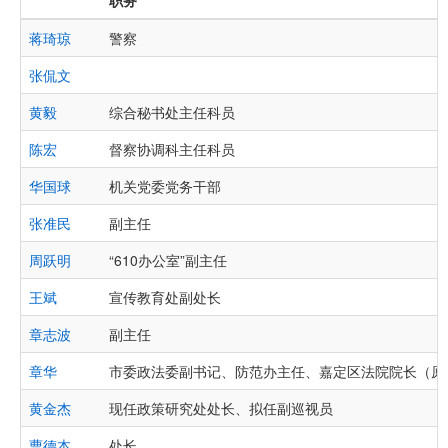
职务
蒋琦琼
警察
张侃文
黄毅
综合秘书处主任科员
陈宏
督察协调科主任科员
华国球
机关党委党务干部
张准民
副主任
周跃明
“610办公室”副主任
王斌
宣传教育处副处长
章志波
副主任
章华
市委政法委副书记、防范办主任、嘉定区法院院长（原
黄金杰
现任政策研究处处长、拟任副巡视员
曹德本
处长