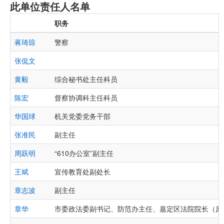
此单位责任人名单
职务
蒋琦琼
警察
张侃文
黄毅
综合秘书处主任科员
陈宏
督察协调科主任科员
华国球
机关党委党务干部
张准民
副主任
周跃明
“610办公室”副主任
王斌
宣传教育处副处长
章志波
副主任
章华
市委政法委副书记、防范办主任、嘉定区法院院长（原