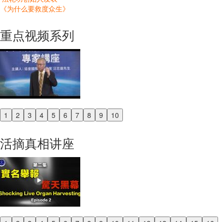
《为什么要救度众生》
重点视频系列
1
2
3
4
5
6
7
8
9
10
Previous
Next
活摘真相讲座