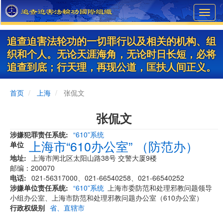
Skip
Toggl
to
navig
main
content
追查迫害法轮功的一切罪行以及相关的机构、组
织和个人。无论天涯海角，无论时日长短，必将
追查到底；行天理，再现公道，匡扶人间正义。
首页
上海
张侃文
张侃文
涉嫌犯罪责任系统
“610”系统
上海市“610办公室” （防范办）
单位
地址
上海市闸北区太阳山路38号 交警大厦9楼
邮编：200070
电话
021-56317000、021-66540258、021-66540252
涉嫌单位责任系统
“610”系统
上海市委防范和处理邪教问题领导
小组办公室、上海市防范和处理邪教问题办公室（610办公室）
行政权级别
省、直辖市