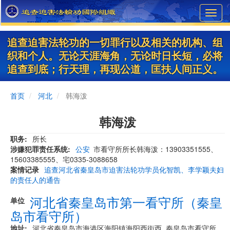
Skip
Toggl
to
navig
main
content
追查迫害法轮功的一切罪行以及相关的机构、组
织和个人。无论天涯海角，无论时日长短，必将
追查到底；行天理，再现公道，匡扶人间正义。
首页
河北
韩海泼
韩海泼
职务
所长
涉嫌犯罪责任系统
公安
市看守所所长韩海泼：13903351555、
15603385555、宅0335-3088658
案情记录
追查河北省秦皇岛市迫害法轮功学员化智凯、李学颖夫妇
的责任人的通告
河北省秦皇岛市第一看守所（秦皇
单位
岛市看守所）
地址
河北省秦皇岛市海港区海阳镇海阳西街西 秦皇岛市看守所