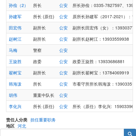
孙俭（2）
所长
公安
所长孙俭：0335-7827597、1393
孙建军
所长 (原任)
公安
原所长孙建军（2017-2021）：1800
田宏伟
副所长
公安
副所长田宏伟（女）：1393037766
赵树江
副所长
公安
副所长赵树江：13933559938
马梅
警察
公安
王旋胜
政委
公安
政委王旋胜：13933686881
翟树宝
副所长
公安
副所长翟树宝：13784069919
韩海泼
所长
公安
市看守所所长韩海泼：13903351555
胡伟
重案中队长
公安
李化兴
所长 (原任)
公安
所长（原任）李化兴: 15903396969
责任人分类
担任重要职务
地区
河北
搜索