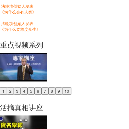
法轮功创始人发表
《为什么会有人类》
法轮功创始人发表
《为什么要救度众生》
重点视频系列
1
2
3
4
5
6
7
8
9
10
Previous
Next
活摘真相讲座