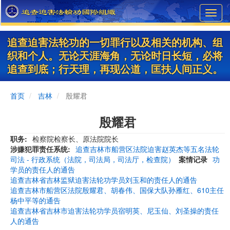
Skip
Toggl
to
navig
main
content
追查迫害法轮功的一切罪行以及相关的机构、组
织和个人。无论天涯海角，无论时日长短，必将
追查到底；行天理，再现公道，匡扶人间正义。
首页
吉林
殷耀君
殷耀君
职务
检察院检察长、原法院院长
涉嫌犯罪责任系统
追查吉林市船营区法院迫害赵英杰等五名法轮
司法 - 行政系统（法院，司法局，司法厅，检查院）
案情记录
功
学员的责任人的通告
追查吉林省吉林监狱迫害法轮功学员刘玉和的责任人的通告
追查吉林市船营区法院殷耀君、胡春伟、国保大队孙雁红、610主任
杨中平等的通告
追查吉林省吉林市迫害法轮功学员宿明英、尼玉仙、刘圣操的责任
人的通告