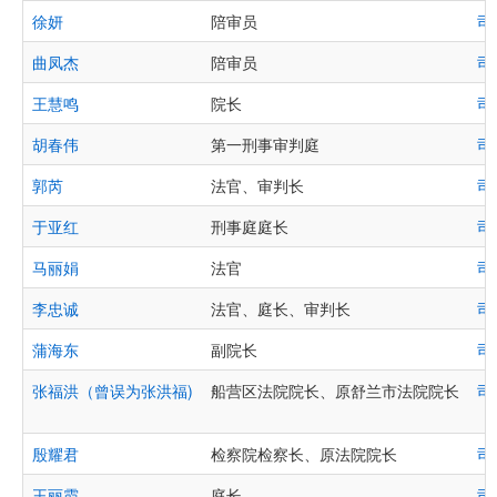
徐妍
陪审员
司
曲凤杰
陪审员
司
王慧鸣
院长
司
胡春伟
第一刑事审判庭
司
郭芮
法官、审判长
司
于亚红
刑事庭庭长
司
马丽娟
法官
司
李忠诚
法官、庭长、审判长
司
蒲海东
副院长
司
张福洪（曾误为张洪福)
船营区法院院长、原舒兰市法院院长
司
殷耀君
检察院检察长、原法院院长
司
王丽霞
庭长
司