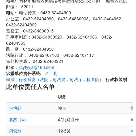
地址
吉林市船营区黄旗路与解放西路交汇处西侧 船营区法院
邮编：132011
电话
电话传真：0432-62404900
办公室：0432-62404990、0432-64830908、0432-2404962、
0432-62404962
监察室：0432-64830915
刑事审判庭：0432-64830929、0432-62404966、0432-
62404963
民一庭：0432-62404950
法院行政： 0432-62407160、0432-62407117
审判检察庭： 0432-62404921
邮箱：
jlcyfyyjs@163.com
涉嫌单位责任系统
区、县
司法 - 行政系统（法院，司法局，司法厅，检查院）
行政权级别
此单位责任人名单
职务
张博轩
院长
司
李杰（4）
审判庭庭长
司
闫俊辰
书记员
司