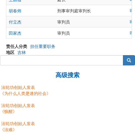
胡春炜
刑事审判庭审判长
司
付立杰
审判员
司
田家杰
审判员
司
责任人分类
担任重要职务
地区
吉林
搜索
高级搜索
法轮功创始人发表
《为什么人类是迷的社会》
法轮功创始人发表
《惊醒》
法轮功创始人发表
《法难》