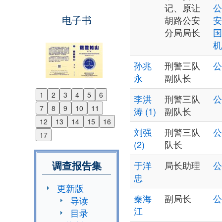
记、原让
公
电子书
胡路公安
安
分局局长
国
机
孙兆
刑警三队
公
永
副队长
1
2
3
4
5
6
李洪
刑警三队
公
Previous
7
8
9
10
11
涛 (1)
副队长
Next
12
13
14
15
16
刘强
刑警三队
公
17
(2)
队长
调查报告集
于洋
局长助理
公
忠
更新版
秦海
副局长
公
导读
江
目录