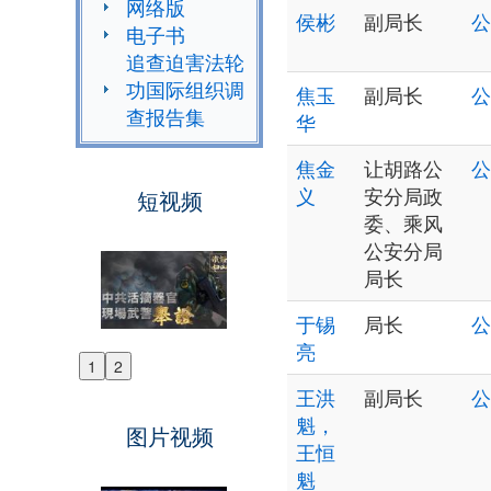
网络版
侯彬
副局长
公
电子书
追查迫害法轮
功国际组织调
焦玉
副局长
公
查报告集
华
焦金
让胡路公
公
义
安分局政
短视频
委、乘风
公安分局
局长
于锡
局长
公
亮
1
2
Previous
王洪
副局长
公
Next
魁，
图片视频
王恒
魁