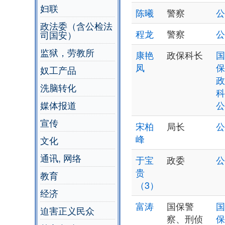
妇联
陈曦
警察
公
政法委（含公检法
程龙
警察
公
司国安）
监狱，劳教所
康艳
政保科长
国
凤
保
奴工产品
政
洗脑转化
科
媒体报道
公
宣传
宋柏
局长
公
峰
文化
通讯, 网络
于宝
政委
公
贵
教育
（3）
经济
富涛
国保警
国
迫害正义民众
察、刑侦
保