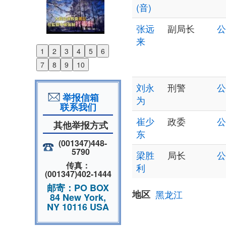
(音)
张远
副局长
公
来
1
2
3
4
5
6
Previous
7
8
9
10
Next
刘永
刑警
公
举报信箱
为
联系我们
崔少
政委
公
其他举报方式
东
(001347)448-
5790
梁胜
局长
公
传真：
利
(001347)402-1444
邮寄：PO BOX
地区
黑龙江
84 New York,
NY 10116 USA