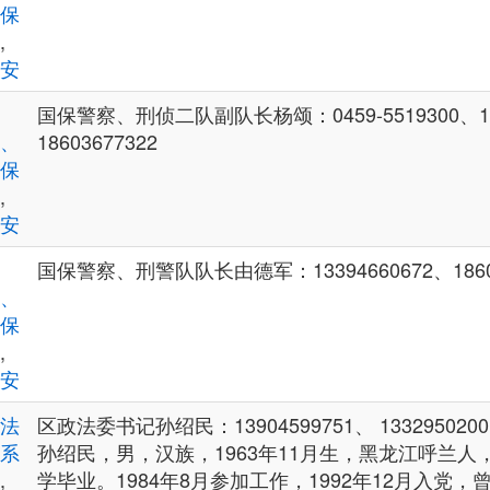
保
,
安
国保警察、刑侦二队副队长杨颂：0459-5519300、153
、
18603677322
保
,
安
国保警察、刑警队队长由德军：13394660672、18603
、
保
,
安
法
区政法委书记孙绍民：13904599751、 1332950200
系
孙绍民，男，汉族，1963年11月生，黑龙江呼兰
,
学毕业。1984年8月参加工作，1992年12月入党