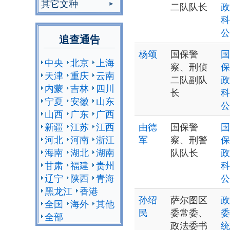
其它文种
二队队长
政
科
公
追查通告
杨颂
国保警
国
中央
北京
上海
察、刑侦
保
天津
重庆
云南
二队副队
政
内蒙
吉林
四川
长
科
宁夏
安徽
山东
公
山西
广东
广西
新疆
江苏
江西
由德
国保警
国
河北
河南
浙江
军
察、刑警
保
海南
湖北
湖南
队队长
政
甘肃
福建
贵州
科
辽宁
陕西
青海
公
黑龙江
香港
孙绍
萨尔图区
政
全国
海外
其他
民
委常委、
委
全部
政法委书
统