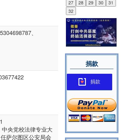
27
28
29
30
31
32
04698787、
捐款
677422
捐款
1
人，中央党校法律专业大
，曾任萨尔图区公安局会