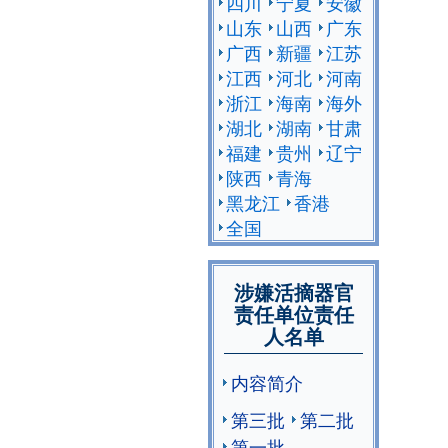
四川
宁夏
安徽
山东
山西
广东
广西
新疆
江苏
江西
河北
河南
浙江
海南
海外
湖北
湖南
甘肃
福建
贵州
辽宁
陕西
青海
黑龙江
香港
全国
涉嫌活摘器官
责任单位责任
人名单
内容简介
第三批
第二批
第一批