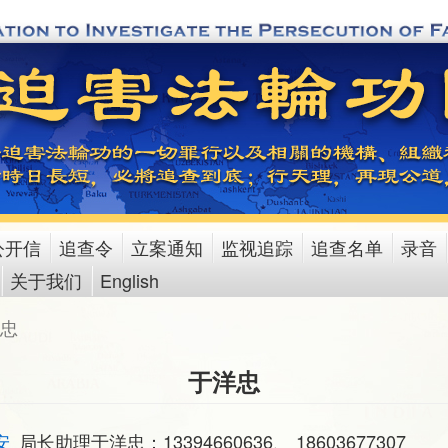
公开信
追查令
立案通知
监视追踪
追查名单
录音
关于我们
English
忠
于洋忠
安
局长助理于洋忠：13394660636、 18603677307