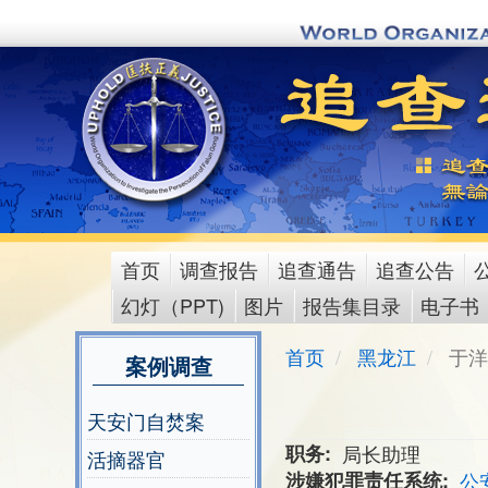
Skip
to
main
content
首页
调查报告
追查通告
追查公告
main
幻灯（PPT)
图片
报告集目录
电子书
menu
首页
黑龙江
于洋
案例调查
天安门自焚案
职务
局长助理
活摘器官
涉嫌犯罪责任系统
公