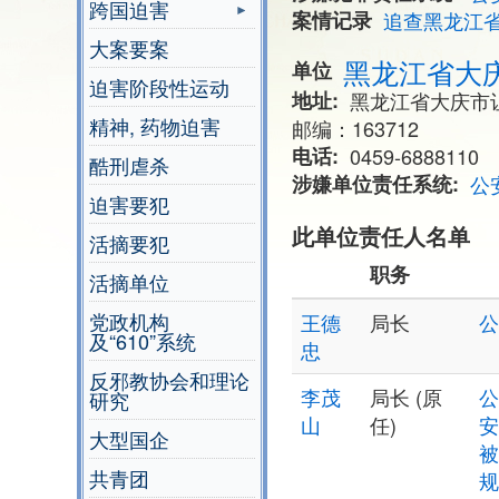
跨国迫害
案情记录
追查黑龙江
大案要案
黑龙江省大
单位
迫害阶段性运动
地址
黑龙江省大庆市
精神, 药物迫害
邮编：163712
电话
0459-6888110
酷刑虐杀
涉嫌单位责任系统
公
迫害要犯
此单位责任人名单
活摘要犯
职务
活摘单位
党政机构
王德
局长
公
及“610”系统
忠
反邪教协会和理论
李茂
局长 (原
公
研究
山
任)
安
大型国企
被
共青团
规