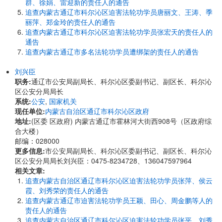
群、徐娟、雷迎新的责任人的通告
追查内蒙古通辽市科尔沁区迫害法轮功学员唐丽文、王涛、季
丽萍、郑金玲的责任人的通告
追查内蒙古通辽市科尔沁区迫害法轮功学员张宏天的责任人的
通告
追查内蒙古通辽市多名法轮功学员遭绑架的责任人的通告
刘兴臣
职务:
通辽市公安局副局长、科尔沁区委副书记、副区长、科尔沁
区公安分局局长
系统:
公安
,
国家机关
现任单位:
内蒙古自治区通辽市科尔沁区政府
地址:
(区委 区政府) 内蒙古通辽市霍林河大街西908号（区政府综
合大楼）
邮编：028000
更多信息:
市公安局副局长、科尔沁区委副书记、副区长、科尔沁
区公安分局局长刘兴臣：0475-8234728、136047597964
相关文章:
追查内蒙古自治区通辽市科尔沁区迫害法轮功学员张萍、侯云
霞、刘秀荣的责任人的通告
追查内蒙古通辽市迫害法轮功学员王颖、田心、周金鹏等人的
责任人的通告
追查内蒙古自治区通辽市科尔沁区迫害法轮功学员张平、刘秀