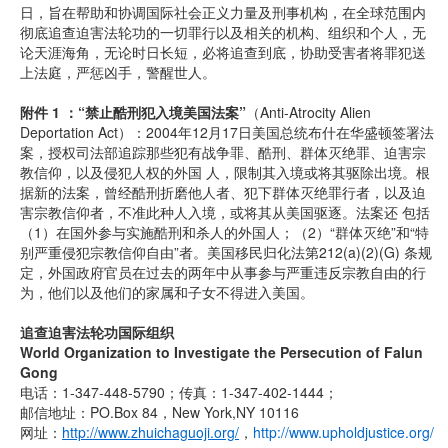
日，旨在帮助和协调国际社会正义力量及刑事机构，在全球范围内
彻底追查迫害法轮功的一切罪行以及相关的机构、组织和个人，无
论天涯海角，无论时日长短，必将追查到底，协助受害者将罪犯送
上法庭，严惩凶手，警醒世人。
附件 1 ：“禁止酷刑犯入境美国法案”
（Anti-Atrocity Alien
Deportation Act）：2004年12月17日美国总统布什在华盛顿签署法
案，授权司法部追踪那些犯有战争罪、酷刑、群体灭绝罪、迫害宗
教信仰，以及侵犯人权的外国 人，限制其入境或将其驱除出境。根
据新的法案，曾经酷刑折磨他人者、犯下群体灭绝罪行者，以及迫
害宗教信仰者，不准此种人入境，或将其从美国驱逐。法案还 包括
（1）在国外参与实施酷刑和杀人的外国人；（2）“群体灭绝”和“特
别严重侵犯宗教信仰自由”者。美国移民归化法第212(a)(2)(G) 条规
定，外国政府官员在过去的两年中从事参与严重违反宗教自由的行
为，他们以及他们的家属和子女不得进入美国。
追查迫害法轮功国际组织
World Organization to Investigate the Persecution of Falun
Gong
电话：1-347-448-5790；传真：1-347-402-1444；
邮信地址：PO.Box 84，New York,NY 10116
网址：
http://www.zhuichaguoji.org/
，
http://www.upholdjustice.org/