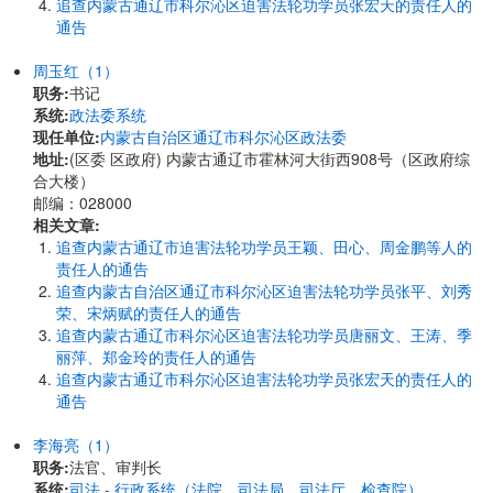
追查内蒙古通辽市科尔沁区迫害法轮功学员张宏天的责任人的
通告
周玉红（1）
职务:
书记
系统:
政法委系统
现任单位:
内蒙古自治区通辽市科尔沁区政法委
地址:
(区委 区政府) 内蒙古通辽市霍林河大街西908号（区政府综
合大楼）
邮编：028000
相关文章:
追查内蒙古通辽市迫害法轮功学员王颖、田心、周金鹏等人的
责任人的通告
追查内蒙古自治区通辽市科尔沁区迫害法轮功学员张平、刘秀
荣、宋炳赋的责任人的通告
追查内蒙古通辽市科尔沁区迫害法轮功学员唐丽文、王涛、季
丽萍、郑金玲的责任人的通告
追查内蒙古通辽市科尔沁区迫害法轮功学员张宏天的责任人的
通告
李海亮（1）
职务:
法官、审判长
系统:
司法 - 行政系统（法院，司法局，司法厅，检查院）