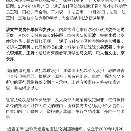
脑及法轮功书籍等物品被抄走，家中只剩下一个10多岁的儿子无人
照顾。2014年10月31日，通辽市科区法院在通辽看守所对法轮功学
员王颖、田心、周金鹏、丁力砚、非法庭审。11月26日，法院非法
宣判，王颖被非法判刑3年半，周金鹏被非法判刑4年半。
涉案主要责任单位和责任人：
内蒙古通辽市科尔沁区政法委书记
周
玉红
；科区公安分局局长
刘兴臣
，国保大队长
王波
，警察
李强
（案
件承办员，暴力殴打王颖）；通辽市科尔沁区检察院检察长
潘俊
，
公诉人
王昕昕
，代理检察员
虬龙
；科尔沁区法院院长
吴双喜
，审判
长
李海亮、王野
；通辽市河西看守所狱医
马文斌
，犯人
包文山、京
余库
。
我们的原则是：谁犯罪谁承担、集体组织犯罪个人承担、教唆迫害
与直接迫害同罪。根据这一原则，所有在组织、单位、系统名义下
所犯的罪行最终将落实到个人承担。上述有关责任人将被彻底追
查，并被绳之以法。
迫害法轮功是群体灭绝罪、反人类罪！与纳粹战犯同罪，任何执行
命令的托词不能作为豁免的理由，所有参与者必须承担个人责任。
自首坦白、弃暗投明、举报他人罪恶、争取立功赎罪，是唯一的出
路！
“追查国际”全称为追查迫害法轮功国际组织，成立于2003年1月20