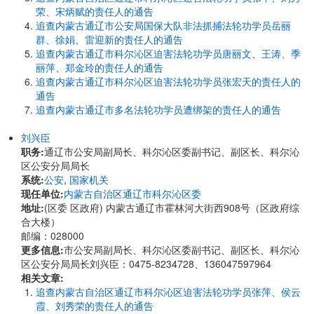
荣、宋炳赋的责任人的通告
追查内蒙古通辽市公安局国保大队非法抓捕法轮功学员岳丽
群、徐娟、雷迎新的责任人的通告
追查内蒙古通辽市科尔沁区迫害法轮功学员唐丽文、王涛、季
丽萍、郑金玲的责任人的通告
追查内蒙古通辽市科尔沁区迫害法轮功学员张宏天的责任人的
通告
追查内蒙古通辽市多名法轮功学员遭绑架的责任人的通告
刘兴臣
职务:
通辽市公安局副局长、科尔沁区委副书记、副区长、科尔沁
区公安分局局长
系统:
公安
,
国家机关
现任单位:
内蒙古自治区通辽市科尔沁区委
地址:
(区委 区政府) 内蒙古通辽市霍林河大街西908号（区政府综
合大楼）
邮编：028000
更多信息:
市公安局副局长、科尔沁区委副书记、副区长、科尔沁
区公安分局局长刘兴臣：0475-8234728、136047597964
相关文章:
追查内蒙古自治区通辽市科尔沁区迫害法轮功学员张萍、侯云
霞、刘秀荣的责任人的通告