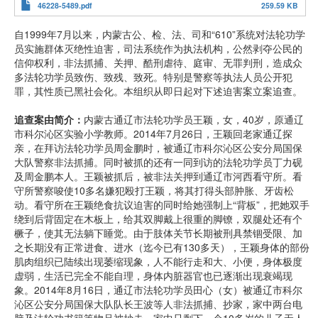
46228-5489.pdf
259.59 KB
自1999年7月以来，内蒙古公、检、法、司和“610”系统对法轮功学
员实施群体灭绝性迫害，司法系统作为执法机构，公然剥夺公民的
信仰权利，非法抓捕、关押、酷刑虐待、庭审、无罪判刑，造成众
多法轮功学员致伤、致残、致死。特别是警察等执法人员公开犯
罪，其性质已黑社会化。本组织从即日起对下述迫害案立案追查。
追查案由简介：
内蒙古通辽市法轮功学员王颖，女，40岁，原通辽
市科尔沁区实验小学教师。2014年7月26日，王颖回老家通辽探
亲，在拜访法轮功学员周金鹏时，被通辽市科尔沁区公安分局国保
大队警察非法抓捕。同时被抓的还有一同到访的法轮功学员丁力砚
及周金鹏本人。王颖被抓后，被非法关押到通辽市河西看守所。看
守所警察唆使10多名嫌犯殴打王颖，将其打得头部肿胀、牙齿松
动。看守所在王颖绝食抗议迫害的同时给她强制上“背板”，把她双手
绕到后背固定在木板上，给其双脚戴上很重的脚镣，双腿处还有个
橛子，使其无法躺下睡觉。由于肢体关节长期被刑具禁锢受限、加
之长期没有正常进食、进水（迄今已有130多天），王颖身体的部份
肌肉组织已陆续出现萎缩现象，人不能行走和大、小便，身体极度
虚弱，生活已完全不能自理，身体内脏器官也已逐渐出现衰竭现
象。2014年8月16日，通辽市法轮功学员田心（女）被通辽市科尔
沁区公安分局国保大队队长王波等人非法抓捕、抄家，家中两台电