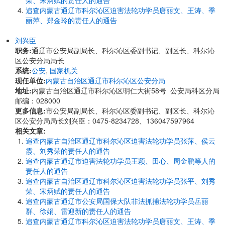
荣、宋炳赋的责任人的通告
追查内蒙古通辽市科尔沁区迫害法轮功学员唐丽文、王涛、季
丽萍、郑金玲的责任人的通告
刘兴臣
职务:
通辽市公安局副局长、科尔沁区委副书记、副区长、科尔沁
区公安分局局长
系统:
公安
,
国家机关
现任单位:
内蒙古自治区通辽市科尔沁区公安分局
地址:
内蒙古自治区通辽市科尔沁区明仁大街58号 公安局科区分局
邮编：028000
更多信息:
市公安局副局长、科尔沁区委副书记、副区长、科尔沁
区公安分局局长刘兴臣：0475-8234728、136047597964
相关文章:
追查内蒙古自治区通辽市科尔沁区迫害法轮功学员张萍、侯云
霞、刘秀荣的责任人的通告
追查内蒙古通辽市迫害法轮功学员王颖、田心、周金鹏等人的
责任人的通告
追查内蒙古自治区通辽市科尔沁区迫害法轮功学员张平、刘秀
荣、宋炳赋的责任人的通告
追查内蒙古通辽市公安局国保大队非法抓捕法轮功学员岳丽
群、徐娟、雷迎新的责任人的通告
追查内蒙古通辽市科尔沁区迫害法轮功学员唐丽文、王涛、季