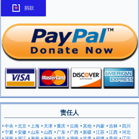
捐款
责任人
中央
北京
上海
天津
重庆
云南
其他
内蒙
吉林
四川
宁夏
安徽
山东
山西
广东
广西
新疆
江苏
江西
河北
河南
浙江
海南
海外
湖北
湖南
甘肃
福建
贵州
辽宁