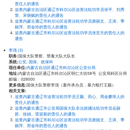
责任人的通告
追查内蒙古自治区通辽市科尔沁区迫害法轮功学员张平、刘秀
荣、宋炳赋的责任人的通告
追查内蒙古通辽市科尔沁区迫害法轮功学员唐丽文、王涛、季
丽萍、郑金玲的责任人的通告
追查内蒙古通辽市科尔沁区迫害法轮功学员张宏天的责任人的
通告
李强 (3)
职务:
国保大队警察、禁毒大队大队长
系统:
公安
,
国保、政保科
现任单位:
内蒙古自治区通辽市科尔沁区公安分局
地址:
内蒙古自治区通辽市科尔沁区明仁大街58号 公安局科区分局
邮编：028000
更多信息:
国保大队警察李强（案件承办员，暴力殴打王颖）
相关文章:
追查内蒙古通辽市迫害法轮功学员王颖、田心、周金鹏等人的
责任人的通告
追查内蒙古通辽市公安局国保大队非法抓捕法轮功学员岳丽
群、徐娟、雷迎新的责任人的通告
追查内蒙古通辽市科尔沁区迫害法轮功学员唐丽文、王涛、季
丽萍、郑金玲的责任人的通告