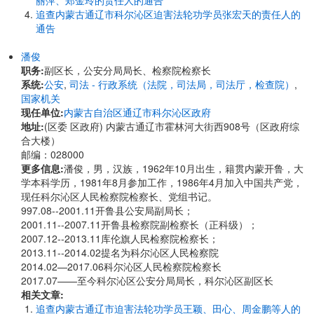
丽萍、郑金玲的责任人的通告
追查内蒙古通辽市科尔沁区迫害法轮功学员张宏天的责任人的
通告
潘俊
职务:
副区长，公安分局局长、检察院检察长
系统:
公安
,
司法 - 行政系统（法院，司法局，司法厅，检查院）
,
国家机关
现任单位:
内蒙古自治区通辽市科尔沁区政府
地址:
(区委 区政府) 内蒙古通辽市霍林河大街西908号（区政府综
合大楼）
邮编：028000
更多信息:
潘俊，男，汉族，1962年10月出生，籍贯内蒙开鲁，大
学本科学历，1981年8月参加工作，1986年4月加入中国共产党，
现任科尔沁区人民检察院检察长、党组书记。
997.08--2001.11开鲁县公安局副局长；
​​​​​​​2001.11--2007.11开鲁县检察院副检察长（正科级）；
2007.12--2013.11库伦旗人民检察院检察长；
2013.11--2014.02提名为科尔沁区人民检察院
2014.02—2017.06科尔沁区人民检察院检察长
2017.07——至今科尔沁区公安分局局长，科尔沁区副区长
相关文章:
追查内蒙古通辽市迫害法轮功学员王颖、田心、周金鹏等人的