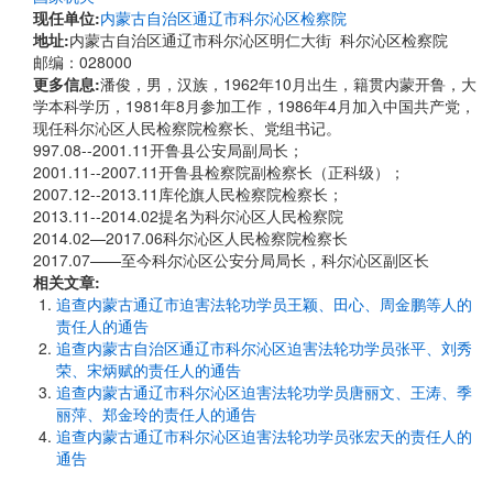
现任单位:
内蒙古自治区通辽市科尔沁区检察院
地址:
内蒙古自治区通辽市科尔沁区明仁大街 科尔沁区检察院
邮编：028000
更多信息:
潘俊，男，汉族，1962年10月出生，籍贯内蒙开鲁，大
学本科学历，1981年8月参加工作，1986年4月加入中国共产党，
现任科尔沁区人民检察院检察长、党组书记。
997.08--2001.11开鲁县公安局副局长；
​​​​​​​2001.11--2007.11开鲁县检察院副检察长（正科级）；
2007.12--2013.11库伦旗人民检察院检察长；
2013.11--2014.02提名为科尔沁区人民检察院
2014.02—2017.06科尔沁区人民检察院检察长
2017.07——至今科尔沁区公安分局局长，科尔沁区副区长
相关文章:
追查内蒙古通辽市迫害法轮功学员王颖、田心、周金鹏等人的
责任人的通告
追查内蒙古自治区通辽市科尔沁区迫害法轮功学员张平、刘秀
荣、宋炳赋的责任人的通告
追查内蒙古通辽市科尔沁区迫害法轮功学员唐丽文、王涛、季
丽萍、郑金玲的责任人的通告
追查内蒙古通辽市科尔沁区迫害法轮功学员张宏天的责任人的
通告