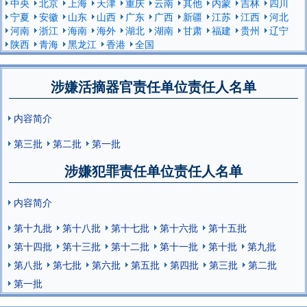
中央
北京
上海
天津
重庆
云南
其他
内蒙
吉林
四川
宁夏
安徽
山东
山西
广东
广西
新疆
江苏
江西
河北
河南
浙江
海南
海外
湖北
湖南
甘肃
福建
贵州
辽宁
陕西
青海
黑龙江
香港
全国
涉嫌活摘器官责任单位责任人名单
内容简介
第三批
第二批
第一批
涉嫌犯罪责任单位责任人名单
内容简介
第十九批
第十八批
第十七批
第十六批
第十五批
第十四批
第十三批
第十二批
第十一批
第十批
第九批
第八批
第七批
第六批
第五批
第四批
第三批
第二批
第一批