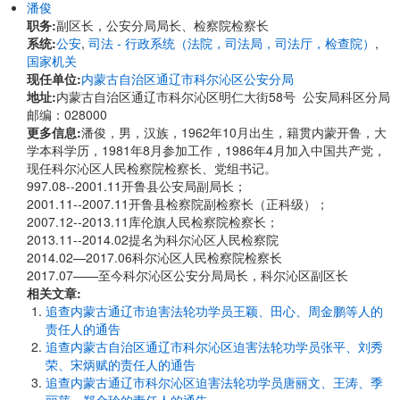
潘俊
职务:
副区长，公安分局局长、检察院检察长
系统:
公安
,
司法 - 行政系统（法院，司法局，司法厅，检查院）
,
国家机关
现任单位:
内蒙古自治区通辽市科尔沁区公安分局
地址:
内蒙古自治区通辽市科尔沁区明仁大街58号 公安局科区分局
邮编：028000
更多信息:
潘俊，男，汉族，1962年10月出生，籍贯内蒙开鲁，大
学本科学历，1981年8月参加工作，1986年4月加入中国共产党，
现任科尔沁区人民检察院检察长、党组书记。
997.08--2001.11开鲁县公安局副局长；
​​​​​​​2001.11--2007.11开鲁县检察院副检察长（正科级）；
2007.12--2013.11库伦旗人民检察院检察长；
2013.11--2014.02提名为科尔沁区人民检察院
2014.02—2017.06科尔沁区人民检察院检察长
2017.07——至今科尔沁区公安分局局长，科尔沁区副区长
相关文章:
追查内蒙古通辽市迫害法轮功学员王颖、田心、周金鹏等人的
责任人的通告
追查内蒙古自治区通辽市科尔沁区迫害法轮功学员张平、刘秀
荣、宋炳赋的责任人的通告
追查内蒙古通辽市科尔沁区迫害法轮功学员唐丽文、王涛、季