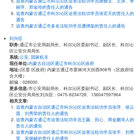
追查内蒙古通辽市科尔沁区迫害法轮功学员唐丽文、王涛、季
丽萍、郑金玲的责任人的通告
追查内蒙古通辽市科尔沁区迫害法轮功学员张宏天的责任人的
通告
追查内蒙古通辽市多名法轮功学员遭绑架的责任人的通告
刘兴臣
职务:
通辽市公安局副局长、科尔沁区委副书记、副区长、科尔沁
区公安分局局长
系统:
公安
,
国家机关
现任单位:
内蒙古自治区通辽市科尔沁区政府
地址:
(区委 区政府) 内蒙古通辽市霍林河大街西908号（区政府综
合大楼）
邮编：028000
更多信息:
市公安局副局长、科尔沁区委副书记、副区长、科尔沁
区公安分局局长刘兴臣：0475-8234728、136047597964
相关文章:
追查内蒙古自治区通辽市科尔沁区迫害法轮功学员张萍、侯云
霞、刘秀荣的责任人的通告
追查内蒙古通辽市迫害法轮功学员王颖、田心、周金鹏等人的
责任人的通告
追查内蒙古自治区通辽市科尔沁区迫害法轮功学员张平、刘秀
荣、宋炳赋的责任人的通告