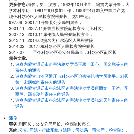
更多信息:
潘俊，男，汉族，1962年10月出生，籍贯内蒙开鲁，大
学本科学历，1981年8月参加工作，1986年4月加入中国共产党，
现任科尔沁区人民检察院检察长、党组书记。
997.08--2001.11开鲁县公安局副局长；
​​​​​​​2001.11--2007.11开鲁县检察院副检察长（正科级）；
2007.12--2013.11库伦旗人民检察院检察长；
2013.11--2014.02提名为科尔沁区人民检察院
2014.02—2017.06科尔沁区人民检察院检察长
2017.07——至今科尔沁区公安分局局长，科尔沁区副区长
相关文章:
追查内蒙古通辽市迫害法轮功学员王颖、田心、周金鹏等人的
责任人的通告
追查内蒙古自治区通辽市科尔沁区迫害法轮功学员张平、刘秀
荣、宋炳赋的责任人的通告
追查内蒙古通辽市科尔沁区迫害法轮功学员唐丽文、王涛、季
丽萍、郑金玲的责任人的通告
追查内蒙古通辽市科尔沁区迫害法轮功学员张宏天的责任人的
通告
潘俊
职务:
副区长，公安分局局长、检察院检察长
系统:
公安
,
司法 - 行政系统（法院，司法局，司法厅，检查院）
,