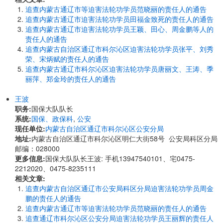
追查内蒙古通辽市等迫害法轮功学员范晓丽的责任人的通告
追查内蒙古通辽市迫害法轮功学员田福金致死的责任人的通告
追查内蒙古通辽市迫害法轮功学员王颖、田心、周金鹏等人的
责任人的通告
追查内蒙古自治区通辽市科尔沁区迫害法轮功学员张平、刘秀
荣、宋炳赋的责任人的通告
追查内蒙古通辽市科尔沁区迫害法轮功学员唐丽文、王涛、季
丽萍、郑金玲的责任人的通告
王波
职务:
国保大队队长
系统:
国保、政保科
,
公安
现任单位:
内蒙古自治区通辽市科尔沁区公安分局
地址:
内蒙古自治区通辽市科尔沁区明仁大街58号 公安局科区分局
邮编：028000
更多信息:
国保大队队长王波: 手机13947540101、宅0475-
2212020、0475-8235111
相关文章:
追查内蒙古自治区通辽市公安局科区分局迫害法轮功学员周金
鹏的责任人的通告
追查内蒙古通辽市等迫害法轮功学员范晓丽的责任人的通告
追查通辽市科尔沁区公安分局迫害法轮功学员王丽辉的责任人