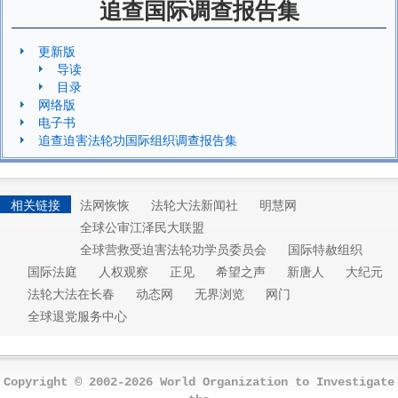
追查国际调查报告集
更新版
导读
目录
网络版
电子书
追查迫害法轮功国际组织调查报告集
相关链接
法网恢恢
法轮大法新闻社
明慧网
全球公审江泽民大联盟
全球营救受迫害法轮功学员委员会
国际特赦组织
国际法庭
人权观察
正见
希望之声
新唐人
大纪元
法轮大法在长春
动态网
无界浏览
网门
全球退党服务中心
Copyright © 2002-2026 World Organization to Investigate