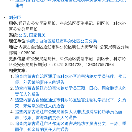
通告
刘兴臣
职务:
通辽市公安局副局长、科尔沁区委副书记、副区长、科尔沁
区公安分局局长
系统:
公安
,
国家机关
现任单位:
内蒙古自治区通辽市科尔沁区公安分局
地址:
内蒙古自治区通辽市科尔沁区明仁大街58号 公安局科区分局
邮编：028000
更多信息:
市公安局副局长、科尔沁区委副书记、副区长、科尔沁
区公安分局局长刘兴臣：0475-8234728、136047597964
相关文章:
追查内蒙古自治区通辽市科尔沁区迫害法轮功学员张萍、侯云
霞、刘秀荣的责任人的通告
追查内蒙古通辽市迫害法轮功学员王颖、田心、周金鹏等人的
责任人的通告
追查内蒙古自治区通辽市科尔沁区迫害法轮功学员张平、刘秀
荣、宋炳赋的责任人的通告
追查内蒙古通辽市公安局国保大队非法抓捕法轮功学员岳丽
群、徐娟、雷迎新的责任人的通告
追查内蒙古通辽市科尔沁区迫害法轮功学员唐丽文、王涛、季
丽萍、郑金玲的责任人的通告