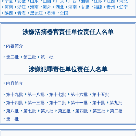
宁夏
安徽
山东
山西
广东
广西
新疆
江苏
江西
河北
河南
浙江
海南
海外
湖北
湖南
甘肃
福建
贵州
辽宁
陕西
青海
黑龙江
香港
全国
涉嫌活摘器官责任单位责任人名单
内容简介
第三批
第二批
第一批
涉嫌犯罪责任单位责任人名单
内容简介
第十九批
第十八批
第十七批
第十六批
第十五批
第十四批
第十三批
第十二批
第十一批
第十批
第九批
第八批
第七批
第六批
第五批
第四批
第三批
第二批
第一批