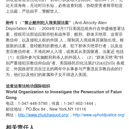
论天涯海角，无论时日长短，必将追查到底，协助受害者将罪犯送
上法庭，严惩凶手，警醒世人。
附件 1 ：“禁止酷刑犯入境美国法案”
（Anti-Atrocity Alien
Deportation Act）：2004年12月17日美国总统布什在华盛顿签署法
案，授权司法部追踪那些犯有战争罪、酷刑、群体灭绝罪、迫害宗
教信仰，以及侵犯人权的外国 人，限制其入境或将其驱除出境。根
据新的法案，曾经酷刑折磨他人者、犯下群体灭绝罪行者，以及迫
害宗教信仰者，不准此种人入境，或将其从美国驱逐。法案还 包括
（1）在国外参与实施酷刑和杀人的外国人；（2）“群体灭绝”和“特
别严重侵犯宗教信仰自由”者。美国移民归化法第212(a)(2)(G) 条规
定，外国政府官员在过去的两年中从事参与严重违反宗教自由的行
为，他们以及他们的家属和子女不得进入美国。
追查迫害法轮功国际组织
World Organization to Investigate the Persecution of Falun
Gong
电话：1-347-448-5790；传真：1-347-402-1444；
邮信地址：PO.Box 84，New York,NY 10116
网址：
http://www.zhuichaguoji.org/
，
http://www.upholdjustice.org/
相关责任人