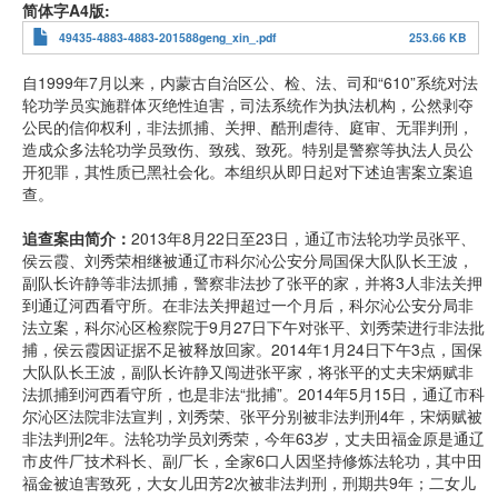
简体字A4版
49435-4883-4883-201588geng_xin_.pdf
253.66 KB
自1999年7月以来，内蒙古自治区公、检、法、司和“610”系统对法
轮功学员实施群体灭绝性迫害，司法系统作为执法机构，公然剥夺
公民的信仰权利，非法抓捕、关押、酷刑虐待、庭审、无罪判刑，
造成众多法轮功学员致伤、致残、致死。特别是警察等执法人员公
开犯罪，其性质已黑社会化。本组织从即日起对下述迫害案立案追
查。
追查案由简介：
2013年8月22日至23日，通辽市法轮功学员张平、
侯云霞、刘秀荣相继被通辽市科尔沁公安分局国保大队队长王波，
副队长许静等非法抓捕，警察非法抄了张平的家，并将3人非法关押
到通辽河西看守所。在非法关押超过一个月后，科尔沁公安分局非
法立案，科尔沁区检察院于9月27日下午对张平、刘秀荣进行非法批
捕，侯云霞因证据不足被释放回家。2014年1月24日下午3点，国保
大队队长王波，副队长许静又闯进张平家，将张平的丈夫宋炳赋非
法抓捕到河西看守所，也是非法“批捕”。2014年5月15日，通辽市科
尔沁区法院非法宣判，刘秀荣、张平分别被非法判刑4年，宋炳赋被
非法判刑2年。法轮功学员刘秀荣，今年63岁，丈夫田福金原是通辽
市皮件厂技术科长、副厂长，全家6口人因坚持修炼法轮功，其中田
福金被迫害致死，大女儿田芳2次被非法判刑，刑期共9年；二女儿