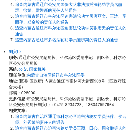
追查内蒙古通辽市公安局国保大队非法抓捕法轮功学员岳丽
群、徐娟、雷迎新的责任人的通告
追查内蒙古通辽市科尔沁区迫害法轮功学员唐丽文、王涛、季
丽萍、郑金玲的责任人的通告
追查内蒙古通辽市科尔沁区迫害法轮功学员张宏天的责任人的
通告
追查内蒙古通辽市多名法轮功学员遭绑架的责任人的通告
刘兴臣
职务:
通辽市公安局副局长、科尔沁区委副书记、副区长、科尔沁
区公安分局局长
系统:
公安
,
国家机关
现任单位:
内蒙古自治区通辽市科尔沁区委
地址:
(区委 区政府) 内蒙古通辽市霍林河大街西908号（区政府综
合大楼）
邮编：028000
更多信息:
市公安局副局长、科尔沁区委副书记、副区长、科尔沁
区公安分局局长刘兴臣：0475-8234728、136047597964
相关文章:
追查内蒙古自治区通辽市科尔沁区迫害法轮功学员张萍、侯云
霞、刘秀荣的责任人的通告
追查内蒙古通辽市迫害法轮功学员王颖、田心、周金鹏等人的