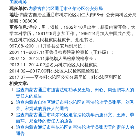
国家机关
现任单位:
内蒙古自治区通辽市科尔沁区公安分局
地址:
内蒙古自治区通辽市科尔沁区明仁大街58号 公安局科区分局
邮编：028000
更多信息:
潘俊，男，汉族，1962年10月出生，籍贯内蒙开鲁，大
学本科学历，1981年8月参加工作，1986年4月加入中国共产党，
现任科尔沁区人民检察院检察长、党组书记。
997.08--2001.11开鲁县公安局副局长；
​​​​​​​2001.11--2007.11开鲁县检察院副检察长（正科级）；
2007.12--2013.11库伦旗人民检察院检察长；
2013.11--2014.02提名为科尔沁区人民检察院
2014.02—2017.06科尔沁区人民检察院检察长
2017.07——至今科尔沁区公安分局局长，科尔沁区副区长
相关文章:
追查内蒙古通辽市迫害法轮功学员王颖、田心、周金鹏等人的
责任人的通告
追查内蒙古自治区通辽市科尔沁区迫害法轮功学员张平、刘秀
荣、宋炳赋的责任人的通告
追查内蒙古通辽市科尔沁区迫害法轮功学员唐丽文、王涛、季
丽萍、郑金玲的责任人的通告
追查内蒙古通辽市科尔沁区迫害法轮功学员张宏天的责任人的
通告