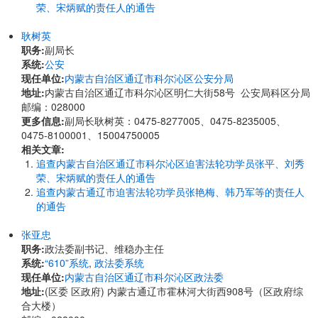
荣、宋炳赋的责任人的通告
耿树英
职务:
副局长
系统:
公安
现任单位:
内蒙古自治区通辽市科尔沁区公安分局
地址:
内蒙古自治区通辽市科尔沁区明仁大街58号 公安局科区分局
邮编：028000
更多信息:
副局长耿树英：0475-8277005、0475-8235005、
0475-8100001、15004750005
相关文章:
追查内蒙古自治区通辽市科尔沁区迫害法轮功学员张平、刘秀
荣、宋炳赋的责任人的通告
追查内蒙古通辽市迫害法轮功学员张艳梅、韩乃军等的责任人
的通告
张亚忠
职务:
政法委副书记、维稳办主任
系统:
“610”系统
,
政法委系统
现任单位:
内蒙古自治区通辽市科尔沁区政法委
地址:
(区委 区政府) 内蒙古通辽市霍林河大街西908号（区政府综
合大楼）