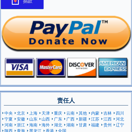
捐款
责任人
中央
北京
上海
天津
重庆
云南
其他
内蒙
吉林
四川
宁夏
安徽
山东
山西
广东
广西
新疆
江苏
江西
河北
河南
浙江
海南
海外
湖北
湖南
甘肃
福建
贵州
辽宁
陕西
青海
黑龙江
香港
全国