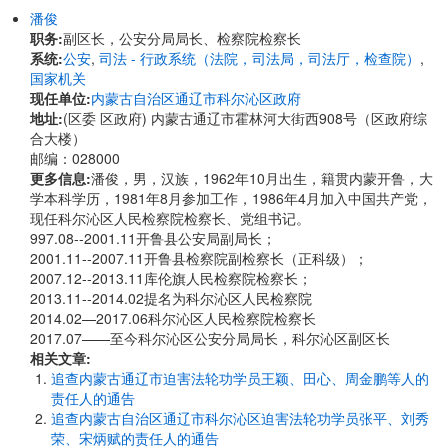
潘俊
职务:
副区长，公安分局局长、检察院检察长
系统:
公安
,
司法 - 行政系统（法院，司法局，司法厅，检查院）
,
国家机关
现任单位:
内蒙古自治区通辽市科尔沁区政府
地址:
(区委 区政府) 内蒙古通辽市霍林河大街西908号（区政府综
合大楼）
邮编：028000
更多信息:
潘俊，男，汉族，1962年10月出生，籍贯内蒙开鲁，大
学本科学历，1981年8月参加工作，1986年4月加入中国共产党，
现任科尔沁区人民检察院检察长、党组书记。
997.08--2001.11开鲁县公安局副局长；
​​​​​​​2001.11--2007.11开鲁县检察院副检察长（正科级）；
2007.12--2013.11库伦旗人民检察院检察长；
2013.11--2014.02提名为科尔沁区人民检察院
2014.02—2017.06科尔沁区人民检察院检察长
2017.07——至今科尔沁区公安分局局长，科尔沁区副区长
相关文章:
追查内蒙古通辽市迫害法轮功学员王颖、田心、周金鹏等人的
责任人的通告
追查内蒙古自治区通辽市科尔沁区迫害法轮功学员张平、刘秀
荣、宋炳赋的责任人的通告