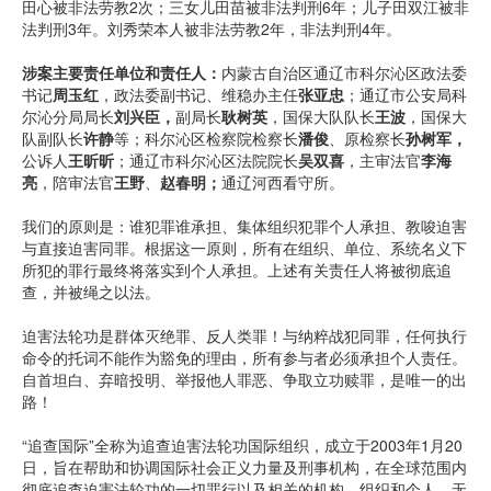
田心被非法劳教2次；三女儿田苗被非法判刑6年；儿子田双江被非
法判刑3年。刘秀荣本人被非法劳教2年，非法判刑4年。
涉案主要责任单位和责任人：
内蒙古自治区通辽市科尔沁区政法委
书记
周玉红
，政法委副书记、维稳办主任
张亚忠
；通辽市公安局科
尔沁分局局长
刘兴臣，
副局长
耿树英
，国保大队队长
王波
，国保大
队副队长
许静
等；科尔沁区检察院检察长
潘俊
、原检察长
孙树军，
公诉人
王昕昕
；通辽市科尔沁区法院院长
吴双喜
，主审法官
李海
亮
，陪审法官
王野
、
赵春明；
通辽河西看守所。
我们的原则是：谁犯罪谁承担、集体组织犯罪个人承担、教唆迫害
与直接迫害同罪。根据这一原则，所有在组织、单位、系统名义下
所犯的罪行最终将落实到个人承担。上述有关责任人将被彻底追
查，并被绳之以法。
迫害法轮功是群体灭绝罪、反人类罪！与纳粹战犯同罪，任何执行
命令的托词不能作为豁免的理由，所有参与者必须承担个人责任。
自首坦白、弃暗投明、举报他人罪恶、争取立功赎罪，是唯一的出
路！
“追查国际”全称为追查迫害法轮功国际组织，成立于2003年1月20
日，旨在帮助和协调国际社会正义力量及刑事机构，在全球范围内
彻底追查迫害法轮功的一切罪行以及相关的机构、组织和个人，无