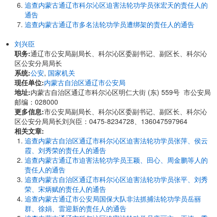
追查内蒙古通辽市科尔沁区迫害法轮功学员张宏天的责任人的
通告
追查内蒙古通辽市多名法轮功学员遭绑架的责任人的通告
刘兴臣
职务:
通辽市公安局副局长、科尔沁区委副书记、副区长、科尔沁
区公安分局局长
系统:
公安
,
国家机关
现任单位:
内蒙古自治区通辽市公安局
地址:
内蒙古自治区通辽市科尔沁区明仁大街 (东) 559号 市公安局
邮编：028000
更多信息:
市公安局副局长、科尔沁区委副书记、副区长、科尔沁
区公安分局局长刘兴臣：0475-8234728、136047597964
相关文章:
追查内蒙古自治区通辽市科尔沁区迫害法轮功学员张萍、侯云
霞、刘秀荣的责任人的通告
追查内蒙古通辽市迫害法轮功学员王颖、田心、周金鹏等人的
责任人的通告
追查内蒙古自治区通辽市科尔沁区迫害法轮功学员张平、刘秀
荣、宋炳赋的责任人的通告
追查内蒙古通辽市公安局国保大队非法抓捕法轮功学员岳丽
群、徐娟、雷迎新的责任人的通告