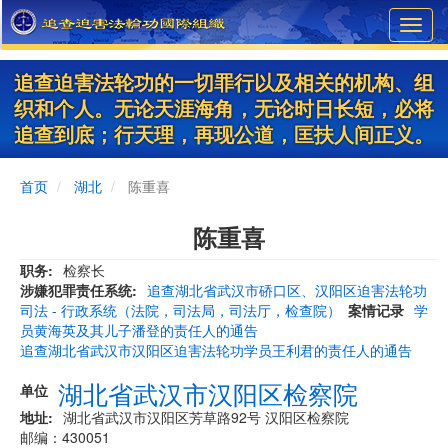
Skip
Toggl
to
navig
main
content
追查迫害法轮功的一切罪行以及相关的机构、组
织和个人。无论天涯海角，无论时日长短，必将
追查到底；行天理，再现公道，匡扶人间正义。
首页
湖北
陈重喜
陈重喜
职务
检察长
涉嫌犯罪责任系统
追查湖北省武汉市硚口区、汉阳区迫害法轮功
司法 - 行政系统（法院，司法局，司法厅，检查院）
案情记录
学
员黄海英及其儿子潘登的责任人的通告
追查湖北省武汉市汉阳区迫害法轮功学员王利君的责任人的通告
湖北省武汉市汉阳区检察院
单位
地址
湖北省武汉市汉阳区芳草路92号 汉阳区检察院
邮编：430051