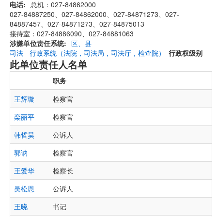
电话
总机：027-84862000
027-84887250、027-84862000、027-84871273、027-
84887457、027-84871273、027-84875013
接待室：027-84886090、027-84881063
涉嫌单位责任系统
区、县
司法 - 行政系统（法院，司法局，司法厅，检查院）
行政权级别
此单位责任人名单
职务
王辉璇
检察官
栾丽平
检察官
韩哲昊
公诉人
郭讷
检察官
王爱华
检察长
吴松恩
公诉人
王晓
书记