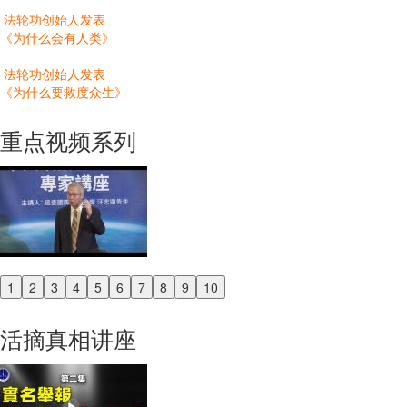
法轮功创始人发表
《为什么会有人类》
法轮功创始人发表
《为什么要救度众生》
重点视频系列
1
2
3
4
5
6
7
8
9
10
Previous
Next
活摘真相讲座