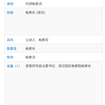
唐锴
代理检察员
胡俊
检察长 (原任)
高尚
公诉人、检察官
陈重喜
检察长
熊伟
检察员
金鑫（1）
原黄冈市政法委书记、原汉阳区检察院检察长